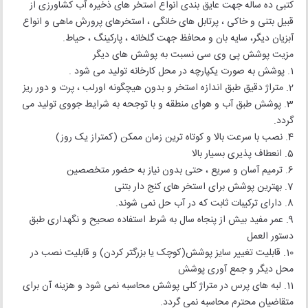
کتبی ده ساله جهت عایق بندی انواع استخر های ذخیره آب کشاورزی از
قبیل بتنی و خاکی ، پرتابل های خانگی ، استخرهای پرورش ماهی و انواع
آبزیان دیگر، سایه بان و محافظ جهت گلخانه ، پارکینگ ، حیاط.
مزیت پوشش پی وی سی نسبت به پوشش های دیگر
1. پوشش به صورت یکپارچه در محل کارخانه تولید می شود .
2. متراژ دقیق طبق اندازه استخر و بدون هیچگونه اورلب ، پرت و دور ریز
3. پوشش طبق آب و هوای منطقه و با توجحه به شرایط جووی تولید می
گردد.
4. نصب با سرعت بالا و کوتاه ترین زمان ممکن (کمتراز یک روز)
5. انعطاف پذیری بسیار بالا
6. ترمیم آسان و سریع ، حتی بدون نیاز به حضور متخصصین
7. بهترین پوشش برای استخر های کنج دار بتنی
8. دارای ترکیبات ثابت که در آب حل نمی شوند.
9. عمر مفید بیش از پنجاه سال به شرط استفاده صحیح و نگهداری طبق
دستور العمل
10. قابلیت تغییر سایز پوشش(کوچک یا بزرگتر کردن) و قابلیت نصب در
محل دیگر و جمع آوری پوشش
11. لبه های پرس در متراژ کلی پوشش محاسبه نمی شود و هزینه آن برای
متقاضیان محترم محاسبه نمی گردد.