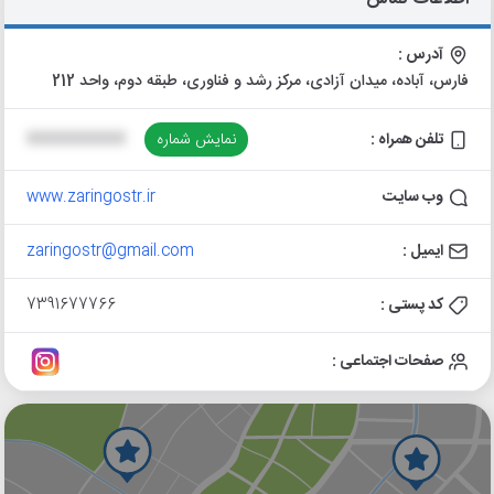
آدرس :
فارس، آباده، میدان آزادی، مرکز رشد و فناوری، طبقه دوم، واحد 212
تلفن همراه :
نمایش شماره
XXXXXXXXXX
وب سایت
www.zaringostr.ir
ایمیل :
zaringostr@gmail.com
کد پستی :
7391677766
صفحات اجتماعی :