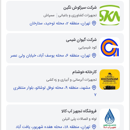
شرکت سبزکوش نگین
تجهیزات کشاورزی و باغبانی
سمپاش
تهران، منطقه 2، محله توحید، ستارخان
شرکت گیوان شیمی
کود شیمیایی
تهران، منطقه 6، محله یوسف آباد، خیابان ولی عصر
کارخانه خوشنام
تجهیزات آبرسانی و آبیاری و زه کشی
مشهد، منطقه 9، محله نوفل لوشاتو، بلوار منتظری
7
فروشگاه تجهیز آب کالا
لوله و اتصالات پلی اتیلن
تهران، منطقه 18، محله هفده شهریور، یافت آباد