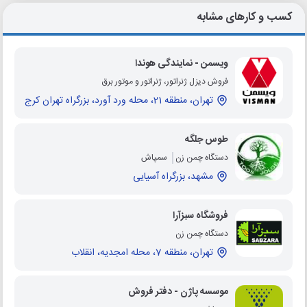
کسب و کارهای مشابه
ویسمن - نمایندگی هوندا
فروش دیزل ژنراتور، ژنراتور و موتور برق
تهران، منطقه 21، محله ورد آورد، بزرگراه تهران کرج
طوس جلگه
دستگاه چمن زن
سمپاش
مشهد، بزرگراه آسیایی
فروشگاه سبزآرا
دستگاه چمن زن
تهران، منطقه 7، محله امجدیه، انقلاب
موسسه پاژن - دفتر فروش