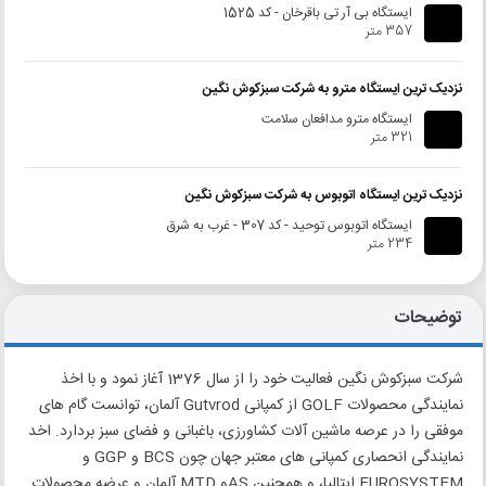
ایستگاه بی آر تی باقرخان - کد 1525
357 متر
نزدیک ترین ایستگاه مترو به شرکت سبزکوش نگین
ایستگاه مترو مدافعان سلامت
321 متر
نزدیک ترین ایستگاه اتوبوس به شرکت سبزکوش نگین
ایستگاه اتوبوس توحید - کد 307 - غرب به شرق
234 متر
توضیحات
شرکت سبزکوش نگین فعالیت خود را از سال 1376 آغاز نمود و با اخذ
نمایندگی محصولات GOLF از کمپانی Gutvrod آلمان، توانست گام های
موفقی را در عرصه ماشین آلات کشاورزی، باغبانی و فضای سبز بردارد. اخد
نمایندگی انحصاری کمپانی های معتبر جهان چون BCS و GGP و
EUROSYSTEM ایتالیا، و همچنین ASو MTD آلمان و عرضه محصولات