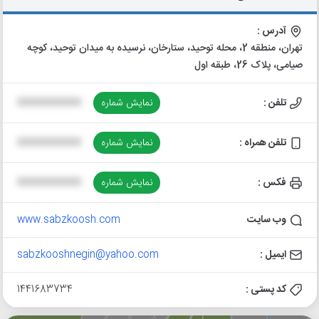
آدرس :
تهران، منطقه 2، محله توحید، ستارخان، نرسیده به میدان توحید، کوچه
صیامی، پلاک 26، طبقه اول
تلفن :
نمایش شماره
XXXXXXXXXX
تلفن همراه :
نمایش شماره
XXXXXXXXXX
فکس :
نمایش شماره
XXXXXXXXXX
وب سایت
www.sabzkoosh.com
ایمیل :
sabzkooshnegin@yahoo.com
کد پستی :
1441683734