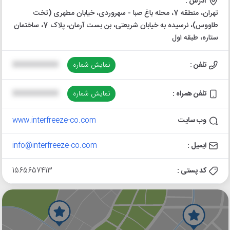
آدرس :
تهران، منطقه 7، محله باغ صبا - سهروردی، خیابان مطهری (تخت
طاووس)، نرسیده به خیابان شریعتی، بن بست آرمان، پلاک 7، ساختمان
ستاره، طبقه اول
تلفن :
نمایش شماره
XXXXXXXXXX
تلفن همراه :
نمایش شماره
XXXXXXXXXX
وب سایت
www.interfreeze-co.com
ایمیل :
info@interfreeze-co.com
کد پستی :
1565657413