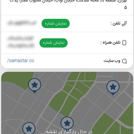
تهران، منطقه 11، محله سلامت، خیابان نواب، خیابان محبوب مجاز، پلاک
5
تلفن :
نمایش شماره
021-55436006
09904807113
تلفن همراه :
نمایش شماره
09108598092
وب سایت
samastar.co/
در حال بارگذاری نقشه...