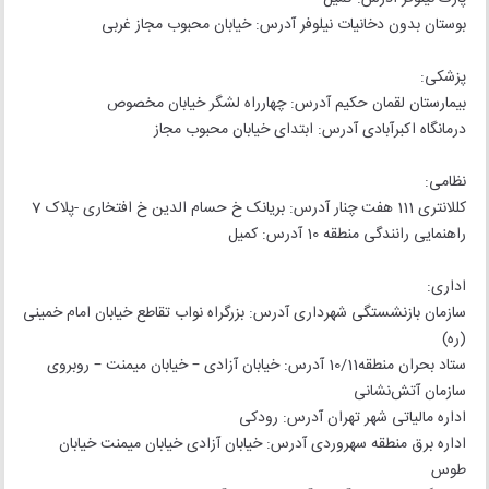
بوستان بدون دخانیات نیلوفر آدرس: خیابان محبوب مجاز غربی
پزشکی:
بیمارستان لقمان حکیم آدرس: چهارراه لشگر خیابان مخصوص
درمانگاه اکبرآبادی آدرس: ابتدای خیابان محبوب مجاز
نظامی:
کللانتری 111 هفت چنار آدرس: بریانک خ حسام الدین خ افتخاری -پلاک 7
راهنمایی رانندگی منطقه 10 آدرس: کمیل
اداری:
سازمان بازنشستگی شهرداری آدرس: بزرگراه نواب تقاطع خیابان امام خمینی
(ره)
ستاد بحران منطقه10/11 آدرس: خیابان آزادی – خیابان میمنت – روبروی
سازمان آتش‌نشانی
اداره مالیاتی شهر تهران آدرس: رودکی
اداره برق منطقه سهروردی آدرس: خیابان آزادی خیابان میمنت خیابان
طوس