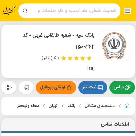
بانک سپه - شعبه طالقانی غربی - کد
1500262
5.0
(1 نظر)
بانک
تماس
ثبت نظر
ارتقای پروفایل
دسته‌بندی مشاغل
بانک
تهران
محله ولیعصر
اطلاعات تماس