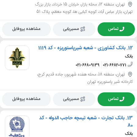
تهران، منطقه 12، محله بازار، خیابان 15 خرداد، بازار بزرگ
تهران، بازار عباس آباد، کوچه کبابی ها، کوچه معظم، پلاک 51
تماس
مسیریابی
مشاهده پروفایل
12.
بانک کشاورزی - شعبه شیرپاستوریزه - کد 1119
بانک
021-66809139
021-66820771
تهران، منطقه 18، محله هفده شهریور، جاده قدیم کرج،
کارخانه شیر پاستوریزه تهران
تماس
مسیریابی
مشاهده پروفایل
13.
بانک تجارت - شعبه تیمچه حاجب الدوله - کد
80
بانک