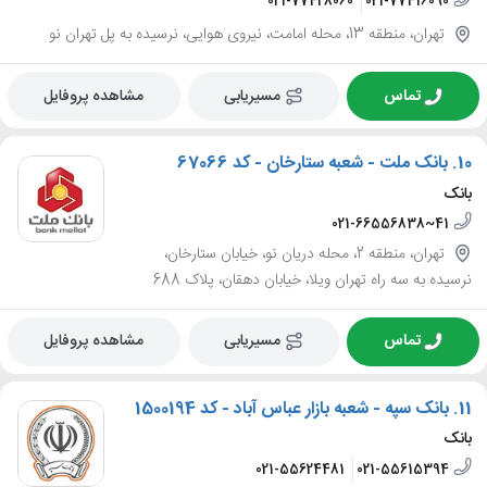
021-77428060
021-77416090
تهران، منطقه 13، محله امامت، نیروی هوایی، نرسیده به پل تهران نو
تماس
مسیریابی
مشاهده پروفایل
10.
بانک ملت - شعبه ستارخان - کد 67066
بانک
021-66556838~41
تهران، منطقه 2، محله دریان نو، خیابان ستارخان،
نرسیده به سه راه تهران ویلا، خیابان دهقان، پلاک 688
تماس
مسیریابی
مشاهده پروفایل
11.
بانک سپه - شعبه بازار عباس آباد - کد 1500194
بانک
021-55624481
021-55615394