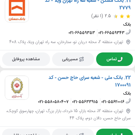
21.
بانک مسکن - شعبه سه راه تهران ویلا - کد
2779
2.5
(1 نظر)
بانک
021-66559353
021-66559343
تهران، منطقه 2، محله دریان نو، ستارخان، سه راه تهران ویلا، پلاک 408
تماس
مسیریابی
مشاهده پروفایل
22.
بانک ملی - شعبه سرای حاج حسن - کد
1700091
بانک
021-55805804~7
021-55633915
021-55620016
تهران، منطقه 12، محله بازار، 15 خرداد، بازار بزرگ تهران، چهارسوق کوچک،
سرای حاج حسن، دالان دوم، پلاک 44