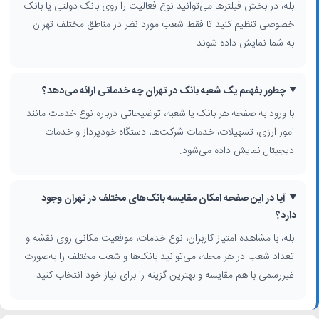
بله، در بخش فیلترها می‌توانید نوع فعالیت را روی بانک دولتی یا بانک
دستگاه‌های
خودپرداز در تهران
را در نزدیکی موقعیت فعلی خود مشاهده
کنید.
خصوصی تنظیم کنید تا فقط شعب مورد نظر در مناطق مختلف تهران
به شما نمایش داده شوند.
خدمات بانکی در تهران و مقایسه شعب
در پروفایل هر بانک، اطلاعاتی مانند نوع خدمات بانکی در تهران (مانند
چطور بفهمم یک شعبه بانک در تهران چه خدماتی ارائه می‌دهد؟
خدمات ارزی، مشاوره وام، افتتاح حساب برای اشخاص حقیقی و حقوقی،
درگاه‌های پرداخت و خدمات دیجیتال) ارائه می‌شود. همچنین در برخی
با ورود به صفحه هر بانک یا شعبه، توضیحاتی درباره نوع خدمات مانند
موارد، نقد و بررسی و امتیاز کاربران درباره کیفیت خدمات، سرعت پاسخ‌گویی
امور ارزی، تسهیلات، خدمات شرکت‌ها، دستگاه خودپرداز و خدمات
و رفتار کارکنان شعب درج شده است تا بتوانید بانک‌های مختلف را بهتر
دیجیتال نمایش داده می‌شود.
مقایسه کنید.
چطور بهترین بانک در تهران را انتخاب کنیم؟
آیا در این صفحه امکان مقایسه بانک‌های مختلف در تهران وجود
برای انتخاب بهترین
بانک در تهران
بهتر است به چند عامل مهم توجه کنید:
دارد؟
نزدیکی شعبه به محل کار یا سکونت، تنوع خدمات (ارزی، تسهیلات، خدمات
بله، با مشاهده امتیاز کاربران، نوع خدمات، موقعیت مکانی روی نقشه و
آنلاین)، تعداد شعب در سطح شهر، وجود خودپرداز و دستگاه‌های خدمات
غیرحضوری، و البته تجربه سایر مشتریان. استفاده از فهرست کامل
آدرس
تعداد شعب در هر محله، می‌توانید بانک‌ها و شعب مختلف را به‌صورت
بانک‌های تهران
در این صفحه، به همراه نمایش روی نقشه و امکان فیلتر
غیررسمی با هم مقایسه و بهترین گزینه را برای نیاز خود انتخاب کنید.
پیشرفته، انتخاب را برای شما شفاف‌تر و سریع‌تر می‌کند.