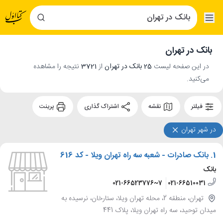
بانک در تهران
در این صفحه لیست
25 بانک در تهران
از
3721
نتیجه را مشاهده
می‌کنید.
فیلتر
نقشه
اشتراک گذاری
پرینت
در شهر تهران
1.
بانک صادرات - شعبه سه راه تهران ویلا - کد 616
بانک
021-66523776~7
021-66510031
تهران، منطقه 2، محله تهران ویلا، ستارخان، نرسیده به
میدان توحید، سه راه تهران ویلا، پلاک 441