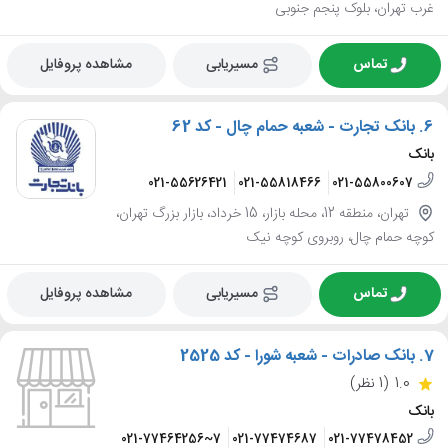
غرب تهران، بلوک پنجم جنوبی
تماس
مسیریابی
مشاهده پروفایل
6.
بانک تجارت - شعبه حمام چال - کد 62
بانک
021-55626421
021-55818466
021-55800607
تهران، منطقه 12، محله بازار، 15 خرداد، بازار بزرگ تهران،
کوچه حمام چال، روبروی کوچه نیک
تماس
مسیریابی
مشاهده پروفایل
7.
بانک صادرات - شعبه شورا - کد 2525
1.0
(1 نظر)
بانک
021-77464256~7
021-77474687
021-77478452