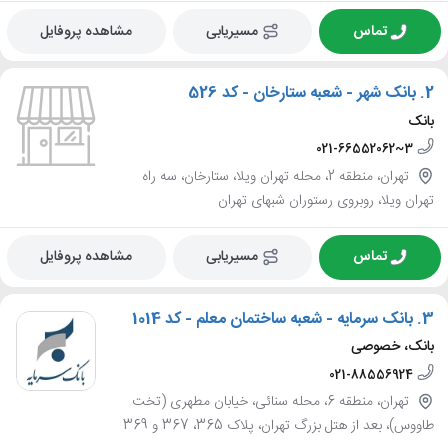
تماس
مسیریابی
مشاهده پروفایل
2.
بانک شهر - شعبه ستارخان - کد 526
بانک
021-66552062~3
تهران، منطقه 2، محله تهران ویلا، ستارخان، سه راه
تهران ویلا، روبروی رستوران شبهای تهران
تماس
مسیریابی
مشاهده پروفایل
3.
بانک سرمایه - شعبه ساختمان معلم - کد 1014
بانک، خصوصی
021-88556924
تهران، منطقه 6، محله سنائی، خیابان مطهری (تخت
طاووس)، بعد از هتل بزرگ تهران، پلاک 365، 367 و 369