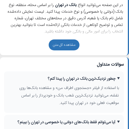
در این صفحه می‌توانید انواع
بانک در تهران
را بر اساس محله، منطقه، نوع
بانک (دولتی یا خصوصی) و نوع خدمات پیدا کنید. لیست نمایش داده‌شده
شامل نام بانک یا شعبه، آدرس دقیق در محله‌های مختلف تهران، شماره
تماس و توضیح کوتاهی از خدمات بانکی ارائه‌شده است تا بتوانید بهترین
انتخاب را برای امور مالی و بانکی خود داشته باشید.
انواع بانک‌ها و شعب بانک در تهران
مشاهده کل متن
تهران به‌عنوان قطب اصلی اقتصادی کشور، میزبان تعداد زیادی
شعب بانک
تهران
از بانک‌های دولتی، خصوصی و تخصصی است. در این فهرست
سوالات متداول
می‌توانید بانک‌های تجاری، بانک‌های قرض‌الحسنه، شعب ارزی و شعب ویژه
مشتریان حقوقی را مشاهده و مقایسه کنید. امکان مشاهده موقعیت هر
بانک روی نقشه تعاملی، پیدا کردن
نزدیک‌ترین بانک تهران
را ساده‌تر
چطور نزدیک‌ترین بانک در تهران را پیدا کنم؟
می‌کند.
با استفاده از فیلتر «جستجوی اطراف من» و مشاهده بانک‌ها روی
نقشه، می‌توانید نزدیک‌ترین شعب بانک و خودپرداز را بر اساس
فیلتر و جستجوی پیشرفته بانک‌ها در تهران
موقعیت فعلی خود در تهران پیدا کنید.
برای رسیدن سریع‌تر به نتیجه مورد نظر، می‌توانید از فیلترهای متنوع
استفاده کنید. جستجو بر اساس استان، شهر، محدوده شهر، منطقه، محله و
فعالیت شغلی به شما کمک می‌کند دقیقاً بانکی را بیابید که با نیاز شما
آیا می‌توانم فقط بانک‌های دولتی یا خصوصی در تهران را ببینم؟
هماهنگ است. با گزینهٔ «جستجوی اطراف من» نیز می‌توانید بانک‌ها و