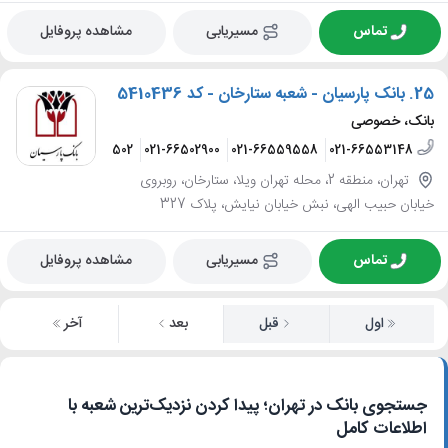
تماس
مسیریابی
مشاهده پروفایل
25.
بانک پارسیان - شعبه ستارخان - کد 5410436
بانک، خصوصی
021-66551502
021-66502900
021-66559558
021-66553148
تهران، منطقه 2، محله تهران ویلا، ستارخان، روبروی
خیابان حبیب الهی، نبش خیابان نیایش، پلاک 327
تماس
مسیریابی
مشاهده پروفایل
اول
قبل
بعد
آخر
جستجوی بانک در تهران؛ پیدا کردن نزدیک‌ترین شعبه با
اطلاعات کامل