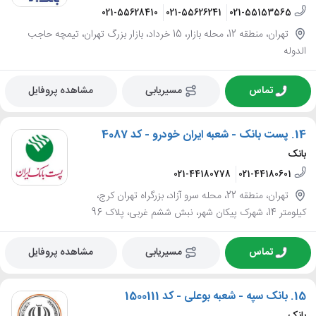
021-55628410
021-55626241
021-55153565
تهران، منطقه 12، محله بازار، 15 خرداد، بازار بزرگ تهران، تیمچه حاجب
الدوله
تماس
مسیریابی
مشاهده پروفایل
14.
پست بانک - شعبه ایران خودرو - کد 4087
بانک
021-44180778
021-44180601
تهران، منطقه 22، محله سرو آزاد، بزرگراه تهران کرج،
کیلومتر 14، شهرک پیکان شهر، نبش ششم غربی، پلاک 96
تماس
مسیریابی
مشاهده پروفایل
15.
بانک سپه - شعبه بوعلی - کد 1500111