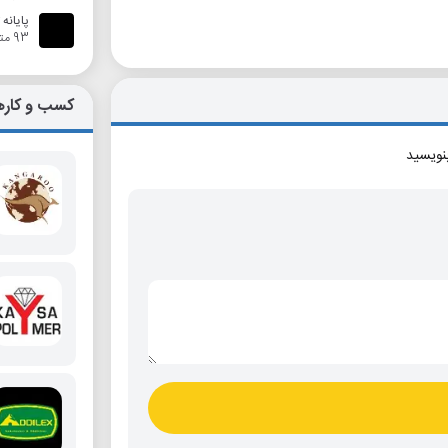
پایانه
93 متر
کسب و کاره
بنویسید