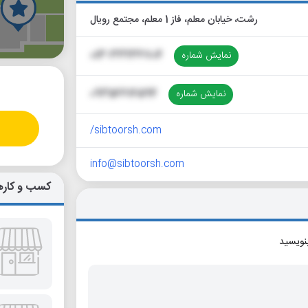
رشت، خیابان معلم، فاز 1 معلم، مجتمع رویال
گ
نمایش شماره
013-33236704
نمایش شماره
09356616594
sibtoorsh.com/
info@sibtoorsh.com
کسب و کاره
بنویسید