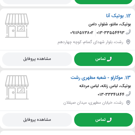
12.
بوتیک آنا
بوتیک، مانتو، شلوار، دامن
09116573802
013-33554493
رشت، بلوار شهدای گمنام، کوچه چهاردهم
تماس
مشاهده پروفایل
13.
موکارلو - شعبه مطهری رشت
بوتیک، لباس زنانه، لباس مردانه
013-33341844
رشت، خیابان مطهری، میدان صیقلان
تماس
مشاهده پروفایل