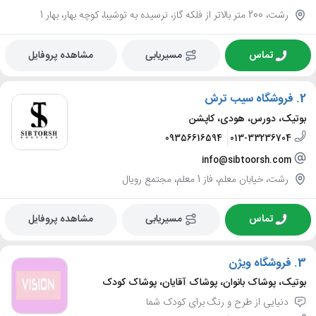
رشت، 200 متر بالاتر از فلکه گاز، نرسیده به توشیبا، کوچه بهار، بهار 1
تماس
مسیریابی
مشاهده پروفایل
2.
فروشگاه سیب ترش
بوتیک، دورس، هودی، کاپشن
09356616594
013-33236704
info@sibtoorsh.com
رشت، خیابان معلم، فاز 1 معلم، مجتمع رویال
تماس
مسیریابی
مشاهده پروفایل
3.
فروشگاه ویژن
بوتیک، پوشاک بانوان، پوشاک آقایان، پوشاک کودک
دنیایی از طرح و رنگ برای کودک شما