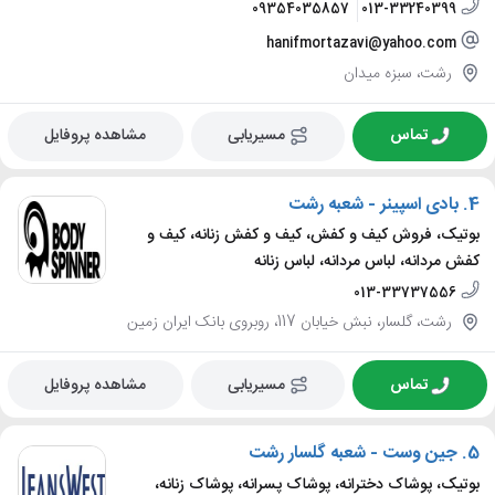
09354035857
013-33240399
hanifmortazavi@yahoo.com
رشت، سبزه میدان
تماس
مسیریابی
مشاهده پروفایل
4.
بادی اسپینر - شعبه رشت
بوتیک، فروش کیف و کفش، کیف و کفش زنانه، کیف و
کفش مردانه، لباس مردانه، لباس زنانه
013-33737556
رشت، گلسار، نبش خیابان 117، روبروی بانک ایران زمین
تماس
مسیریابی
مشاهده پروفایل
5.
جین وست - شعبه گلسار رشت
بوتیک، پوشاک دخترانه، پوشاک پسرانه، پوشاک زنانه،