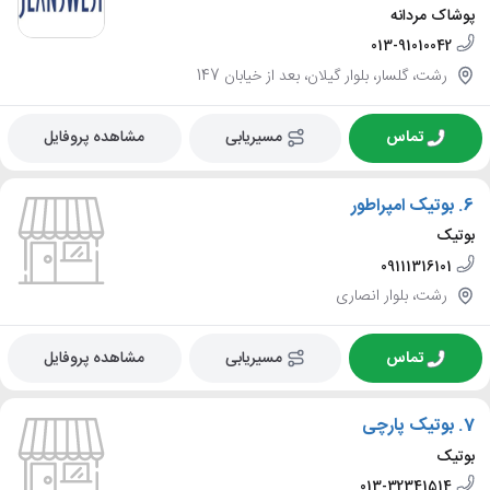
پوشاک مردانه
013-91010042
رشت، گلسار، بلوار گیلان، بعد از خیابان 147
تماس
مسیریابی
مشاهده پروفایل
6.
بوتیک امپراطور
بوتیک
09111316101
رشت، بلوار انصاری
تماس
مسیریابی
مشاهده پروفایل
7.
بوتیک پارچی
بوتیک
013-32341514