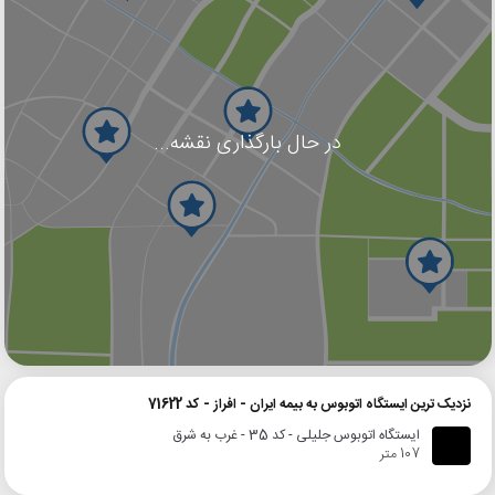
در حال بارگذاری نقشه...
گوگل
بلد
نشان
نزدیک ترین ایستگاه اتوبوس به بیمه ایران - افراز - کد 71622
ایستگاه اتوبوس جلیلی - کد 35 - غرب به شرق
107 متر