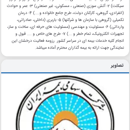
سیکلت) 2- آتش سوزی (صنعتی ، مسکونی، غیر صنعتی) 3- عمر و حوادث
(انفرادی، گروهی، کارکنان دولت، طرح جامع خانواده و....) 4- درمان
تکمیلی (گروهی با سازمان ها و شرکتها) 5- باربری (داخلی، صادراتی،
وارداتی) 6- مسئولیت و مهندسی (مسئولیت های حرفه ای، ساخت و ساز،
تجهیزات الکترونیک، تمام خطر و ...) 7- طرح های خاص و .... قبول و
انجام کلیه خدمات بیمه ای در سراسر کشور. رزومه فعالیت درخشان این
نمایندگی جهت ارائه به بیمه گذاران محترم آماده میباشد.
تصاویر