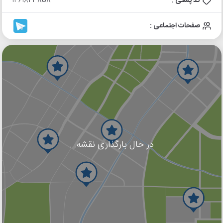
کد پستی :
1461843858
صفحات اجتماعی :
در حال بارگذاری نقشه...