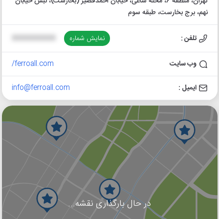
تهران، منطقه 6، محله ساعی، خیابان احمدقصیر (بخارست)، نبش خیابان
نهم، برج بخارست، طبقه سوم
تلفن :
نمایش شماره
XXXXXXXXXX
وب سایت
ferroall.com/
ایمیل :
info@ferroall.com
در حال بارگذاری نقشه...