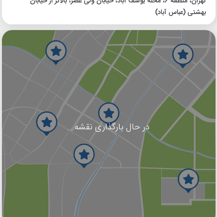
تهران، منطقه 6، محله یوسف آباد، خیابان ولی عصر، بالاتر از خیابان
بهشتی (عباس آباد)
در حال بارگذاری نقشه...
گوگل
بلد
نشان