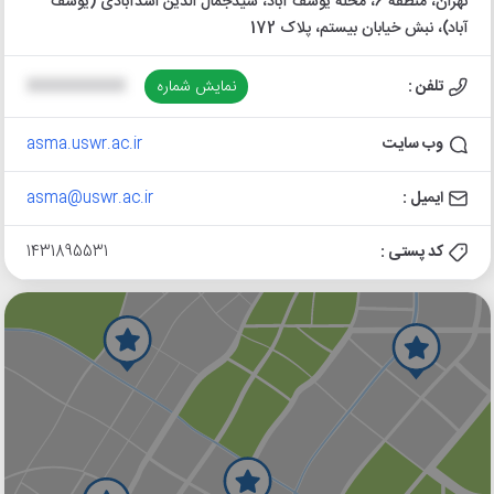
تهران، منطقه 6، محله یوسف آباد، سیدجمال الدین اسدآبادی (یوسف
آباد)، نبش خیابان بیستم، پلاک 172
تلفن :
نمایش شماره
XXXXXXXXXX
وب سایت
asma.uswr.ac.ir
ایمیل :
asma@uswr.ac.ir
کد پستی :
1431895531