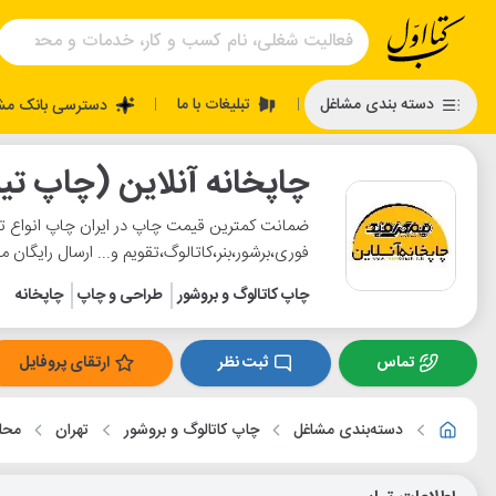
تبلیغات با ما
دسته بندی مشاغل
دسترسی بانک مش
|
|
چاپخانه آنلاین (چاپ تی
ضمانت کمترین قیمت چاپ در ایران چاپ انواع ت
فوری،برشور،بنر،کاتالوگ،تقویم و... ارسال رایگان
چاپ کاتالوگ و بروشور
طراحی و چاپ
چاپخانه
تماس
ثبت نظر
ارتقای پروفایل
دسته‌بندی مشاغل
چاپ کاتالوگ و بروشور
تهران
محل