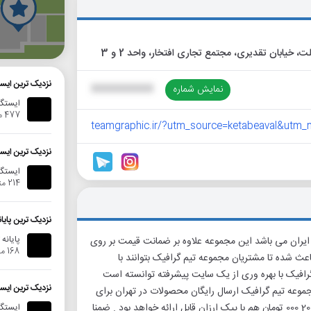
گ
نزدیک ترین ایست
نمایش شماره
XXXXXXXXXX
ایستگا
477 متر
teamgraphic.ir/?utm_source=ketabeaval&utm
نزدیک ترین ایست
ایستگاه
214 متر
نزدیک ترین پایا
پایانه
یران می باشد این مجموعه علاوه بر ضمانت قیمت بر روی
168 متر
 شده تا مشتریان مجموعه تیم گرافیک بتوانند با
رافیک با بهره وری از یک سایت پیشرفته توانسته است
نزدیک ترین ایست
جموعه تیم گرافیک ارسال رایگان محصولات در تهران برای
سفارشات بالای 200 000 تومان می باشد . البته ناگفته نماد که ارسال های زیر 200 000 تومان هم با پیک ارزان قابل ارائه خواهد بود . ضمنا
ایستگاه ات