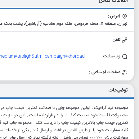
اطلاعات تماس
آدرس :
تهران، منطقه 5، محله فردوس، فلکه دوم صادقیه (آریاشهر)، پشت بانک ملت، خیابان تقدیری، مجتمع تجاری افتخار، واحد 2 و 3
تلفن :
وب سایت
_medium=tabligh&utm_campaign=khordad
صفحات اجتماعی :
توضیحات
مجموعه تیم گرافیک ، اولین مجموعه چاپی با ضمانت کمترین قیمت چاپ در ا
محصولات افست خود ضمانت کیفیت را هم قرارداده است . این دو مزیت باعث
کمترین قیمت چاپ بالاترین کیفیت چاپ را دریافت کنند . مجموعه چاپ تیم گ
کلیه سفارشات خود را از طریق آنلاین دریافت و ارسال کند . یکی از خدمات م