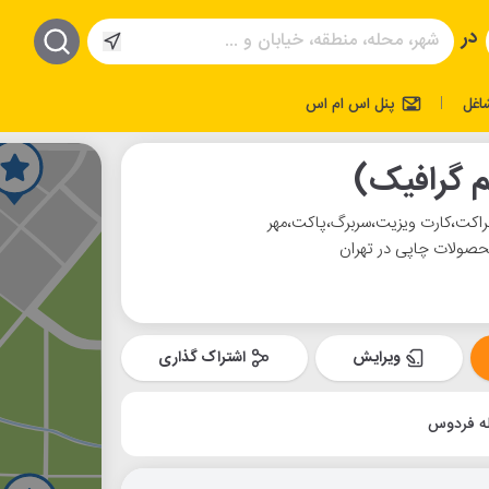
در
اغل
پنل اس ام اس
|
م گرافیک)
راکت،کارت ویزیت،سربرگ،پاکت،مهر
 محصولات چاپی در تهران
ویرایش
اشتراک گذاری
ه فردوس