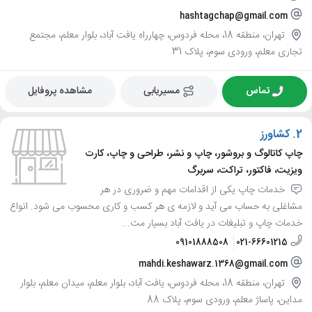
hashtagchap@gmail.com
تهران، منطقه 18، محله فردوس، چهارراه یافت آباد، بلوار معلم، مجتمع
تجاری معلم، ورودی سوم، پلاک 31
تماس
مسیریابی
مشاهده پروفایل
2.
کشاورز
چاپ کاتالوگ و بروشور، چاپ و نشر، طراحی و چاپ، کارت
ویزیت، فاکتور، تراکت، سربرگ
خدمات چاپ یکی از اقدامات مهم و ضروری در هر
مشاغلی به حساب می آید و لازمه ی هر کسب و کاری محسوب می شود. انواع
خدمات چاپ و تبلیغات در یافت آباد بسیار مت...
09101888508
021-66601215
mahdi.keshawarz.1368@gmail.com
تهران، منطقه 18، محله فردوس، یافت آباد، بلوار معلم، میدان معلم، بلوار
مداین، پاساژ معلم، ورودی سوم، پلاک 88