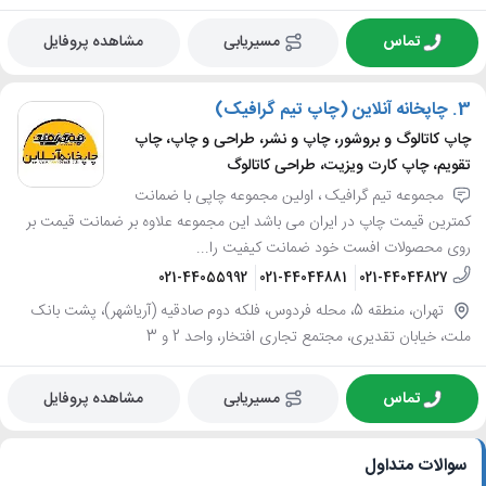
تماس
مسیریابی
مشاهده پروفایل
3.
چاپخانه آنلاین (چاپ تیم گرافیک)
چاپ کاتالوگ و بروشور، چاپ و نشر، طراحی و چاپ، چاپ
تقویم، چاپ کارت ویزیت، طراحی کاتالوگ
مجموعه تیم گرافیک ، اولین مجموعه چاپی با ضمانت
کمترین قیمت چاپ در ایران می باشد این مجموعه علاوه بر ضمانت قیمت بر
روی محصولات افست خود ضمانت کیفیت را...
021-44055992
021-44044881
021-44044827
تهران، منطقه 5، محله فردوس، فلکه دوم صادقیه (آریاشهر)، پشت بانک
ملت، خیابان تقدیری، مجتمع تجاری افتخار، واحد 2 و 3
تماس
مسیریابی
مشاهده پروفایل
سوالات متداول