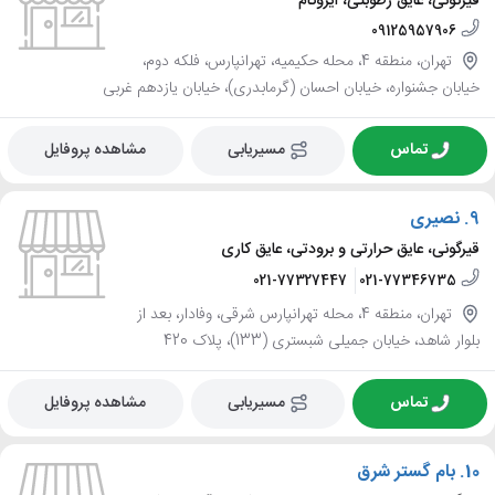
قیرگونی، عایق رطوبتی، ایزوگام
09125957906
تهران، منطقه 4، محله حکیمیه، تهرانپارس، فلکه دوم،
خیابان جشنواره، خیابان احسان (گرمابدری)، خیابان یازدهم غربی
تماس
مسیریابی
مشاهده پروفایل
9.
نصیری
قیرگونی، عایق حرارتی و برودتی، عایق کاری
021-77327447
021-77346735
تهران، منطقه 4، محله تهرانپارس شرقی، وفادار، بعد از
بلوار شاهد، خیابان جمیلی شبستری (133)، پلاک 420
تماس
مسیریابی
مشاهده پروفایل
10.
بام گستر شرق