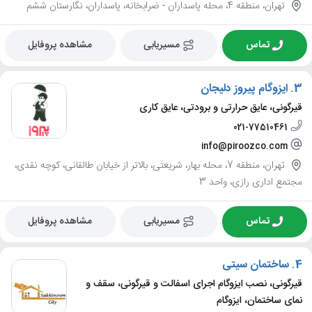
تهران، منطقه 4، محله پاسداران - ضرابخانه، پاسداران، نگارستان ششم
تماس
مسیریابی
مشاهده پروفایل
3.
ایزوگام پیروز دلیجان
قیرگونی، عایق حرارتی و برودتی، عایق کاری
021-77510461
info@piroozco.com
تهران، منطقه 7، محله بهار، شریعتی، بالاتر از خیابان طالقانی، کوچه نقدی،
مجتمع اداری رازی، واحد 3
تماس
مسیریابی
مشاهده پروفایل
4.
ساختمان سیتی
قیرگونی، نصب ایزوگام اجرای اسفالت و قیرگونی، سقف و
نمای ساختمان، ایزوگام