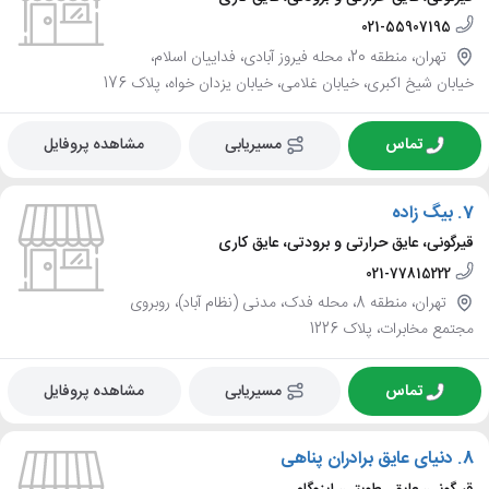
021-55907195
تهران، منطقه 20، محله فیروز آبادی، فداییان اسلام،
خیابان شیخ اکبری، خیابان غلامی، خیابان یزدان خواه، پلاک 176
تماس
مسیریابی
مشاهده پروفایل
7.
بیگ زاده
قیرگونی، عایق حرارتی و برودتی، عایق کاری
021-77815222
تهران، منطقه 8، محله فدک، مدنی (نظام آباد)، روبروی
مجتمع مخابرات، پلاک 1226
تماس
مسیریابی
مشاهده پروفایل
8.
دنیای عایق برادران پناهی