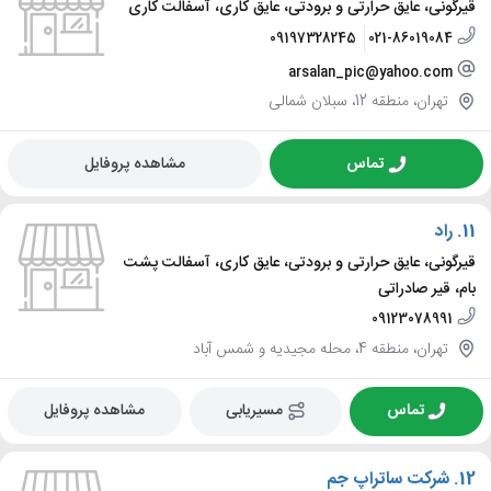
قیرگونی، عایق حرارتی و برودتی، عایق کاری، آسفالت کاری
09197328245
021-86019084
arsalan_pic@yahoo.com
تهران، منطقه 12، سبلان شمالی
تماس
مشاهده پروفایل
11.
راد
قیرگونی، عایق حرارتی و برودتی، عایق کاری، آسفالت پشت
بام، قیر صادراتی
09123078991
تهران، منطقه 4، محله مجیدیه و شمس آباد
تماس
مسیریابی
مشاهده پروفایل
12.
شرکت ساتراپ جم