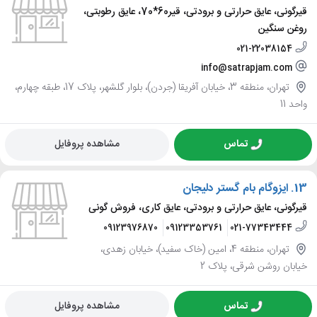
قیرگونی، عایق حرارتی و برودتی، قیر60*70، عایق رطوبتی،
روغن سنگین
021-22038154
info@satrapjam.com
تهران، منطقه 3، خیابان آفریقا (جردن)، بلوار گلشهر، پلاک 17، طبقه چهارم،
واحد 11
تماس
مشاهده پروفایل
13.
ایزوگام بام گستر دلیجان
قیرگونی، عایق حرارتی و برودتی، عایق کاری، فروش گونی
09123976870
09123353761
021-77343444
تهران، منطقه 4، امین (خاک سفید)، خیابان زهدی،
خیابان روشن شرقی، پلاک 2
تماس
مشاهده پروفایل