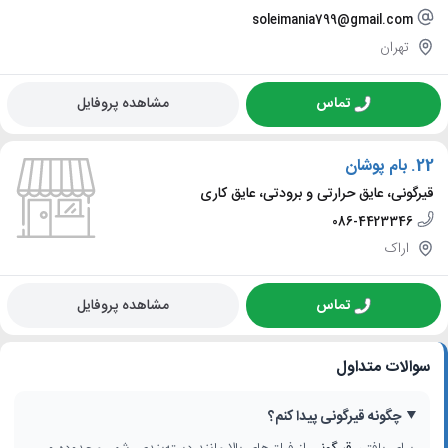
soleimania799@gmail.com
تهران
تماس
مشاهده پروفایل
22.
بام پوشان
قیرگونی، عایق حرارتی و برودتی، عایق کاری
086-4423346
اراک
تماس
مشاهده پروفایل
سوالات متداول
چگونه قیرگونی پیدا کنم؟