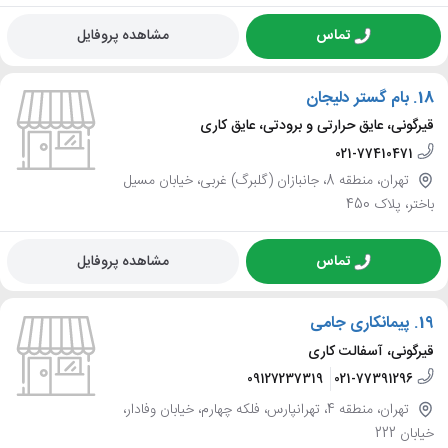
تماس
مشاهده پروفایل
18.
بام گستر دلیجان
قیرگونی، عایق حرارتی و برودتی، عایق کاری
021-77410471
تهران، منطقه 8، جانبازان (گلبرگ) غربی، خیابان مسیل
باختر، پلاک 450
تماس
مشاهده پروفایل
19.
پیمانکاری جامی
قیرگونی، آسفالت کاری
09127237319
021-77391296
تهران، منطقه 4، تهرانپارس، فلکه چهارم، خیابان وفادار،
خیابان 222