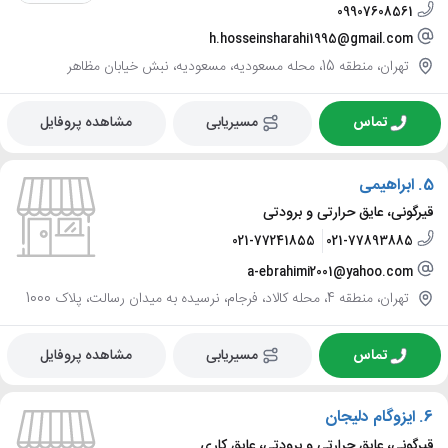
09907608561
h.hosseinsharahi1995@gmail.com
تهران، منطقه 15، محله مسعودیه، مسعودیه، نبش خیابان مظاهر
تماس
مسیریابی
مشاهده پروفایل
5.
ابراهیمی
قیرگونی، عایق حرارتی و برودتی
021-77241855
021-77893885
a-ebrahimi2001@yahoo.com
تهران، منطقه 4، محله کالاد، فرجام، نرسیده به میدان رسالت، پلاک 1000
تماس
مسیریابی
مشاهده پروفایل
6.
ایزوگام دلیجان
قیرگونی، عایق حرارتی و برودتی، عایق کاری