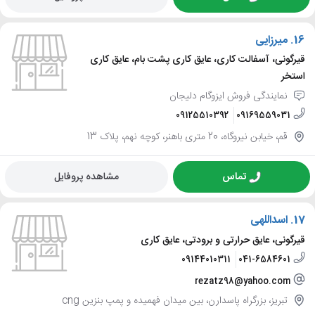
16.
میرزایی
قیرگونی، آسفالت کاری، عایق کاری پشت بام، عایق کاری
استخر
نمایندگی فروش ایزوگام دلیجان
09125510392
09169559031
قم، خیابن نیروگاه، 20 متری باهنر، کوچه نهم، پلاک 13
تماس
مشاهده پروفایل
17.
اسداللهی
قیرگونی، عایق حرارتی و برودتی، عایق کاری
09144010311
041-6584601
rezatz98@yahoo.com
تبریز، بزرگراه پاسدارن، بین میدان فهمیده و پمپ بنزین cng