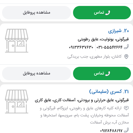
تماس
مشاهده پروفایل
20.
شیرازی
قیرگونی، یونولیت، عایق رطوبتی
09133637630
031-55542664
کاشان، بلوار مطهری، جنب بریدگی
تماس
مشاهده پروفایل
21.
کسری (سلیمانی)
قیرگونی، عایق حرارتی و برودتی، آسفالت کاری، عایق کاری
ارائه کلیه کارهای عایق و رطوبتی، ایزوگام، قیرگونی و
آسفالت محوطه وخیابان، پشت بام، سرویسها، استخرها و
مخازن آب، برش آسفالت
09128488197