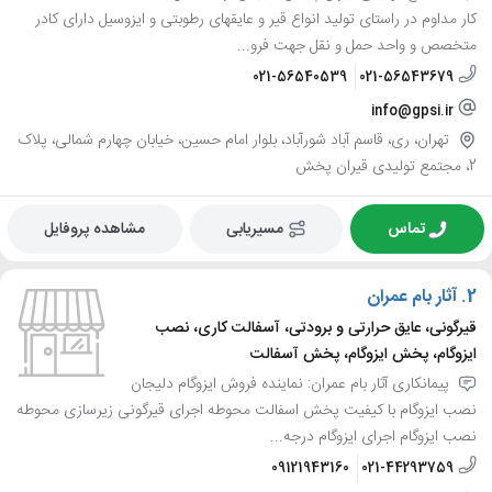
کار مداوم در راستای تولید انواع قیر و عایقهای رطوبتی و ایزوسیل دارای کادر
متخصص و واحد حمل و نقل جهت فرو...
021-56540539
021-56543679
info@gpsi.ir
تهران، ری، قاسم آباد شورآباد، بلوار امام حسین، خیابان چهارم شمالی، پلاک
2، مجتمع تولیدی قیران پخش
تماس
مسیریابی
مشاهده پروفایل
2.
آثار بام عمران
قیرگونی، عایق حرارتی و برودتی، آسفالت کاری، نصب
ایزوگام، پخش ایزوگام، پخش آسفالت
پیمانکاری آثار بام عمران: نماینده فروش ایزوگام دلیجان
نصب ایزوگام با کیفیت پخش اسفالت محوطه اجرای قیرگونی زیرسازی محوطه
نصب ایزوگام اجرای ایزوگام درجه...
09121943160
021-44293759