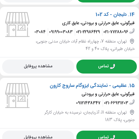
14.
دلیجان - کد 102
قیرگونی، عایق حرارتی و برودتی، عایق کاری
09199003084
09199003083
021-22986429
021-77288096
تهران، منطقه 7، چهارراه نظام آباد، خیابان مدنی جنوبی،
خیابان طیرانی، پلاک 40 و 42
تماس
مشاهده پروفایل
15.
عظیمی - نمایندگی ایزوگام ساروج کارون
قیرگونی، عایق حرارتی و برودتی
09121438347
021-66931203
تهران، منطقه 11، آذربایجان، نرسیده به خیابان کارگر
جنوبی، پلاک 183
تماس
مشاهده پروفایل