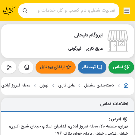
ایزوگام دلیجان
عایق کاری
قیرگونی
تماس
ثبت نظر
ارتقای پروفایل
دسته‌بندی مشاغل
عایق کاری
تهران
محله فیروز آبادی
اطلاعات تماس
آدرس :
تهران، منطقه 20، محله فیروز آبادی، فداییان اسلام، خیابان شیخ اکبری،
خیابان غلامی، خیابان یزدان خواه، پلاک 176