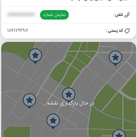
تلفن :
نمایش شماره
XXXXXXXXXX
کد پستی :
1841794916
در حال بارگذاری نقشه...