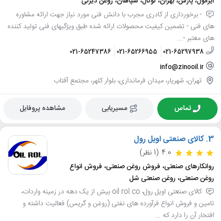
ایرانول، پارس، بهران، توتال، سپاهان، روغن دیزلی
- برخورداری از کادری مجرب با دانش فنی مورد نیاز جهت ارائه مشاوره
های فنی - تضمین کیفیت محصولات ارائه شده طبق ویژگیهای فنی تولید کننده
های معتبر -...
021-65247386
021-65266955
021-65297938
info@zinooil.ir
تهران، شهریار، میدان فرمانداری، بلوار کلهر، مجتمع آفتاب
تماس
مسیریابی
مشاهده پروفایل
3.
کالای صنعتی اویل رول
4.0
(1 نظر)
روانکارهای صنعتی، فروش روغن صنعتی، فروش انواع
روغن صنعتی، روغن صنعتی شل
کالای صنعتی اویل رول، oil rol co بیش از یک دهه در زمینه واردات،
تامین و فروش انواع فرآورده های نفتی (روغن و گریس) فعالیت داشته و
افتخار آن را دارد که ...