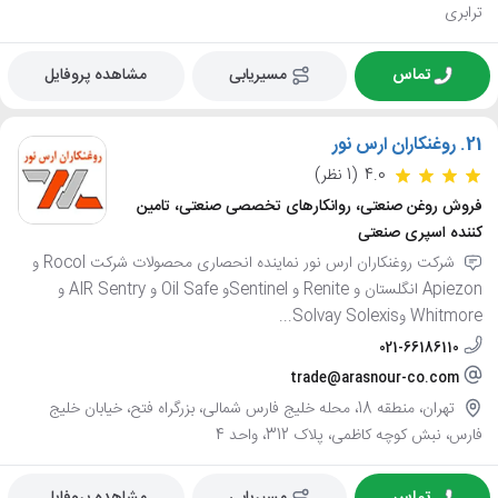
ترابری
تماس
مسیریابی
مشاهده پروفایل
21.
روغنکاران ارس نور
4.0
(1 نظر)
فروش روغن صنعتی، روانکارهای تخصصی صنعتی، تامین
کننده اسپری صنعتی
شرکت روغنکاران ارس نور نماینده انحصاری محصولات شرکت Rocol و
Apiezon انگلستان و Renite و Sentinelو Oil Safe و AIR Sentry و
Whitmore وSolvay Solexis...
021-66186110
trade@arasnour-co.com
تهران، منطقه 18، محله خلیج فارس شمالی، بزرگراه فتح، خیابان خلیج
فارس، نبش کوچه کاظمی، پلاک 312، واحد 4