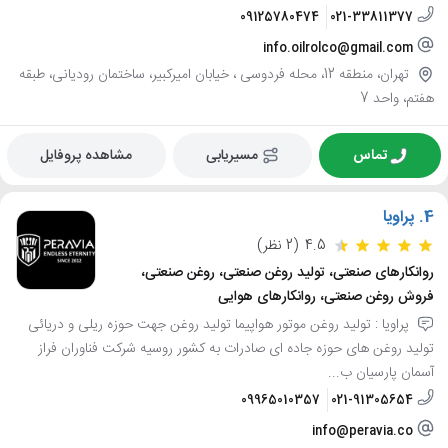
09125780474
021-33811377
info.oilrolco@gmail.com
تهران، منطقه 12، محله فردوسی ، خیابان امیرکبیر، ساختمان رودیانی، طبقه
هفتم، واحد 7
تماس
مسیریابی
مشاهده پروفایل
4.
پراویا
4.5
(2 نظر)
روانکارهای صنعتی، تولید روغن صنعتی، روغن صنعتی،
فروش روغن صنعتی، روانکارهای هوایی
پراویا : تولید روغن موتور هواپیما تولید روغن جهت حوزه ریلی و دریائی
تولید روغن های حوزه جاده ای صادرات به کشور روسیه شرکت فناوران فراز
آسمان پارسیان ب...
09965010357
021-91305654
info@peravia.co