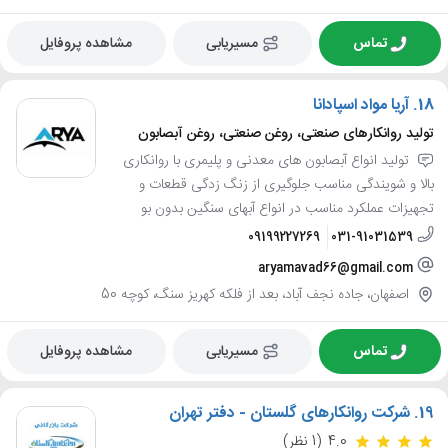
تماس
مسیریابی
مشاهده پروفایل
18.
آریا مواد اسپادانا
تولید روانکارهای صنعتی، روغن صنعتی، روغن آبصابون
تولید انواع آبصابون های معدنی و پلیمری با روانکاری
بالا و شویندگی مناسب جلوگیری از زنگ زدگی قطعات و
تجهیزات عملکرد مناسب در انواع آبهای سنگین بدون بو
09199227269
031-91031539
aryamavad66@gmail.com
اصفهان، جاده نجف آباد، بعد از فلکه کهریز سنگ، کوچه 50
تماس
مسیریابی
مشاهده پروفایل
19.
شرکت روانکارهای گلستان - دفتر تهران
4.0
(1 نظر)