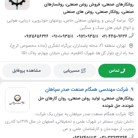
روانکارهای صنعتی، فروش روغن صنعتی، روانسازهای
صنعتی، روانکار صنعتی، روغن های صنعتی
عرضه گریس و روغنهای صنعتی خاص، روغنهای خودرویی، دریایی، هوایی
و انواع فیلتر های سبک و سنگین
09125656326
09101093511
09121093511
021-44509636
تهران، منطقه 21، محله پاسداران، بزرگراه لشگری (جاده مخصوص کرج)،
سه راه ارج، بلوار گل ها، شهرک کاظمیه، نبش خیابان چهارم، پلاک 151
تماس
مسیریابی
مشاهده پروفایل
9.
شرکت مهندسی همگام صنعت صدر سپاهان
روانکارهای صنعتی، تولید روغن صنعتی، روان کارهای حل
شونده، حل شونده
شرکت همگام صنعت صدر سپاهان به عنوان یک شرکت
دانش بنیان مستقر در شهرک علمی و تحقیقاتی، اصفهان در سال ۱۳۸۹،با کادری
مجرب از مهندسان و کارشناسان علمی و ص...
09382451113
031-33932394