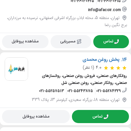
021-46030425
021-46030415
info@afacoir.com
تهران، منطقه 5، محله اباذر، بزرگراه اشرفی اصفهانی، نرسیده به مرزداران،
برج نگین رضا
تماس
مسیریابی
مشاهده پروفایل
14.
پخش روغن محمدی
4.0
(1 نظر)
روانکارهای صنعتی، فروش روغن صنعتی، روانسازهای
صنعتی، روانکار صنعتی، روغن صنعتی شل
021-55257513
021-55243875
021-55284329
تهران، منطقه 18، بزرگراه سعیدی، کیلومتر 13، پلاک 339
تماس
مشاهده پروفایل