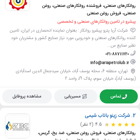
روانکارهای صنعتی، فروشنده روانکارهای صنعتی، روغن
صنعتی، فروش روغن صنعتی
پیشرو در تامین روانکارهای صنعتی و تخصصی
شرکت آریا پترو پیشرو روانکار : بعنوان نماینده انحصاری در ایران، تامین
کننده روانکارهای صنعتی و خودرویی مورد نیاز صنایع کشور و مشتریان خود
نظیر صنایع س...
021-88711720
info@ariapetrolub.ir
تهران، منطقه 6، محله یوسف آباد، خیابان سیدجمال الدین اسدآبادی
(یوسف آباد)، خیابان سوم، پلاک 19، واحد 2
تماس
مسیریابی
مشاهده پروفایل
2.
شرکت زینو باتاب شیمی
4.5
(2 نظر)
روانکارهای صنعتی، فروش روغن صنعتی، ضد یخ، گریس،