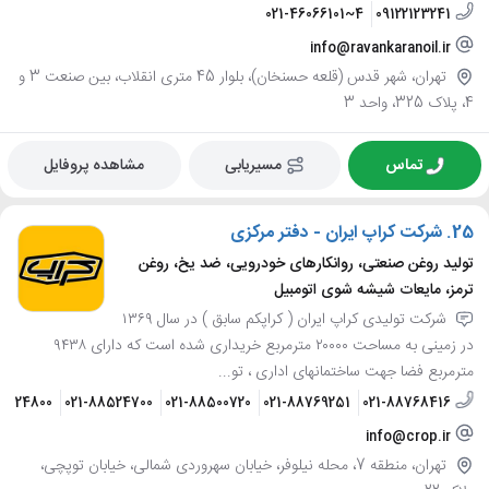
021-46066101~4
09122123241
info@ravankaranoil.ir
تهران، شهر قدس (قلعه حسنخان)، بلوار 45 متری انقلاب، بین صنعت 3 و
4، پلاک 325، واحد 3
تماس
مسیریابی
مشاهده پروفایل
25.
شرکت کراپ ایران - دفتر مرکزی
تولید روغن صنعتی، روانکارهای خودرویی، ضد یخ، روغن
ترمز، مایعات شیشه شوی اتومبیل
شرکت تولیدی کراپ ایران ( کراپکم سابق ) در سال ۱۳۶۹
در زمینی به مساحت ۲۰۰۰۰ مترمربع خریداری شده است که دارای ۹۴۳۸
مترمربع فضا جهت ساختمانهای اداری ، تو...
88524800
021-88524700
021-88500720
021-88769251
021-88768416
info@crop.ir
تهران، منطقه 7، محله نیلوفر، خیابان سهروردی شمالی، خیابان توپچی،