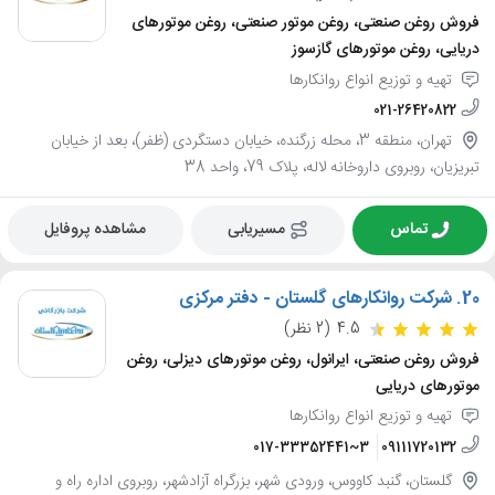
فروش روغن صنعتی، روغن موتور صنعتی، روغن موتورهای
دریایی، روغن موتورهای گازسوز
تهیه و توزیع انواع روانکارها
021-26420822
تهران، منطقه 3، محله زرگنده، خیابان دستگردی (ظفر)، بعد از خیابان
تبریزیان، روبروی داروخانه لاله، پلاک 79، واحد 38
تماس
مسیریابی
مشاهده پروفایل
20.
شرکت روانکارهای گلستان - دفتر مرکزی
4.5
(2 نظر)
فروش روغن صنعتی، ایرانول، روغن موتورهای دیزلی، روغن
موتورهای دریایی
تهیه و توزیع انواع روانکارها
017-33352441~3
09111720132
گلستان، گنبد کاووس، ورودی شهر، بزرگراه آزادشهر، روبروی اداره راه و