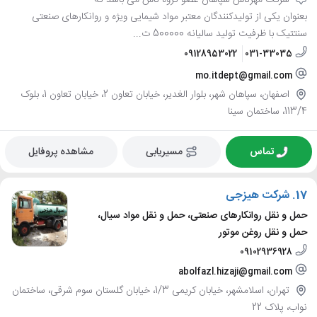
شرکت مهرتاش سپاهان عضو گروه تاش می باشد که
بعنوان یکی از تولیدکنندگان معتبر مواد شیمایی ویژه و روانکارهای صنعتی
سنتتیک با ظرفیت تولید سالیانه 500000 ت...
09128953022
031-33035
mo.itdept@gmail.com
اصفهان، سپاهان شهر، بلوار الغدیر، خیابان تعاون 2، خیابان تعاون 1، بلوک
113/4، ساختمان سینا
تماس
مسیریابی
مشاهده پروفایل
17.
شرکت هیزجی
حمل و نقل روانکارهای صنعتی، حمل و نقل مواد سیال،
حمل و نقل روغن موتور
09102936928
abolfazl.hizaji@gmail.com
تهران، اسلامشهر، خیابان کریمی 1/3، خیابان گلستان سوم شرقی، ساختمان
نواب، پلاک 22