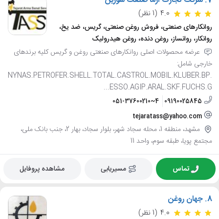
7.
شرکت تجارت آرما صنعت سورین
4.0
(1 نظر)
روانکارهای صنعتی، فروش روغن صنعتی، گریس، ضد یخ،
روانکار، روانساز، روغن دنده، روغن هیدرولیک
عرضه محصولات اصلی روانکارهای صنعتی روغن و گریس کلیه برندهای
خارجی شامل:
NYNAS.PETROFER.SHELL.TOTAL.CASTROL.MOBIL.KLUBER.BP.
ESSO.AGIP.ARAL.SKF.FUCHS.G...
051-37600210~4
09190025845
tejaratass@yahoo.com
مشهد، منطقه 1، محله سجاد شهر، بلوار سجاد، بهار 2، جنب بانک ملی،
مجتمع پویا، طبقه سوم، واحد 11
تماس
مسیریابی
مشاهده پروفایل
8.
جهان روغن
4.0
(1 نظر)