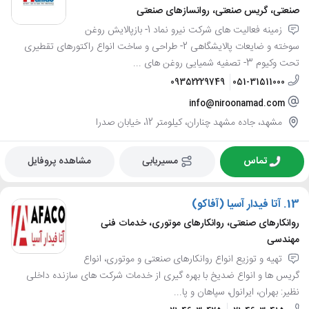
صنعتی، گریس صنعتی، روانسازهای صنعتی
زمینه فعالیت های شرکت نیرو نماد 1- بازپالایش روغن
سوخته و ضایعات پالایشگاهی 2- طراحی و ساخت انواع راکتورهای تقطیری
تحت وکیوم 3- تصفیه شمیایی روغن های ...
09352229749
051-31511000
info@niroonamad.com
مشهد، جاده مشهد چناران، کیلومتر 12، خیابان صدرا
تماس
مسیریابی
مشاهده پروفایل
13.
آتا فیدار آسیا (آفاکو)
روانکارهای صنعتی، روانکارهای موتوری، خدمات فنی
مهندسی
تهیه و توزیع انواع روانکارهای صنعتی و موتوری، انواع
گریس ها و انواع ضدیخ با بهره گیری از خدمات شرکت های سازنده داخلی
نظیر: بهران، ایرانول، سپاهان و پا...