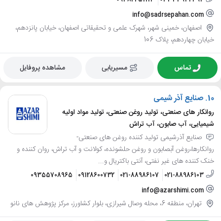
info@sadrsepahan.com
اصفهان، خمینی شهر، شهرک علمی و تحقیقاتی اصفهان، خیابان پانزدهم،
خیابان چهاردهم، پلاک 106
تماس
مسیریابی
مشاهده پروفایل
10.
صنایع آذر شیمی
روانکار های صنعتی، تولید روغن صنعتی، تولید مواد اولیه
شیمیایی، آب صابون، آب تراش
صنایع آذرشیمی تولید کننده روغن های صنعتی-
روانکارها،روغن آبصابون و روغن حلشونده، کولانت و آب تراش، روان کننده و
خنک کننده های غیر نفتی، آنتی باکتریال و...
09355708965
09128600732
021-88986107
021-88986103
info@azarshimi.com
تهران، منطقه 6، محله وصال شیرازی، بلوار کشاورز، مرکز پژوهش های نانو