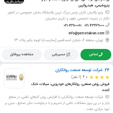
پتروشیمی، هیدروکربن
پترو پالایش تکران پارس بزرگ ترین پالایشگاه بخش خصوصی در کشور
تکتاز در تجربه، تخصص، تعهد و تکریم مشتریان
021-22910081
021-43469000
info@petrotakran.com
تهران، منطقه 6، خیابان احمدقصیر (بخارست)، کوچه یکم، پلاک 13
تماس
مسیریابی
مشاهده پروفایل
24.
شرکت توسعه صنعت روانکاران
4.0
(1 نظر)
فروش روغن صنعتی، روانکارهای خودرویی، سیالات خنک
کننده
شرکت توسعه صنعت روانکاران، با افزایش روان کارهای تقلبی در سطح
بازار و در پی بروز مشکلات ناشی از تحریم و با درخواست مکرر صنایع ، مبنی بر
نبود مرکزی معت...