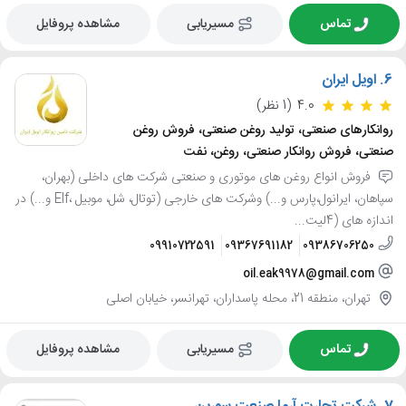
تماس
مسیریابی
مشاهده پروفایل
6.
اویل ایران
4.0
(1 نظر)
روانکارهای صنعتی، تولید روغن صنعتی، فروش روغن
صنعتی، فروش روانکار صنعتی، روغن، نفت
فروش انواع روغن های موتوری و صنعتی شرکت های داخلی (بهران،
سپاهان، ایرانول،پارس و...) وشرکت های خارجی (توتال، شل، موبیل ،Elf و...) در
اندازه های (4لیت...
09910722591
09367691182
09386706250
oil.eak9978@gmail.com
تهران، منطقه 21، محله پاسداران، تهرانسر، خیابان اصلی
تماس
مسیریابی
مشاهده پروفایل