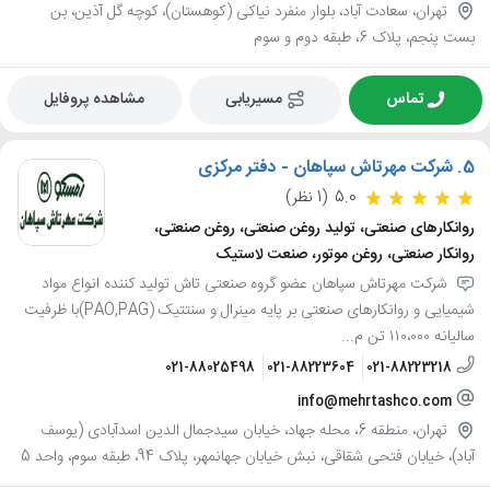
تهران، سعادت آباد، بلوار منفرد نیاکی (کوهستان)، کوچه گل آذین، بن
بست پنجم، پلاک 6، طبقه دوم و سوم
تماس
مسیریابی
مشاهده پروفایل
5.
شرکت مهرتاش سپاهان - دفتر مرکزی
5.0
(1 نظر)
روانکارهای صنعتی، تولید روغن صنعتی، روغن صنعتی،
روانکار صنعتی، روغن موتور، صنعت لاستیک
شرکت مهرتاش سپاهان عضو گروه صنعتی تاش تولید کننده انواع مواد
شیمیایی و روانکارهای صنعتی بر پایه مینرال و سنتتیک (PAO,PAG)با ظرفیت
سالیانه ۱۱۰،۰۰۰ تن م...
021-88025498
021-88223604
021-88223218
info@mehrtashco.com
تهران، منطقه 6، محله جهاد، خیابان سیدجمال الدین اسدآبادی (یوسف
آباد)، خیابان فتحی شقاقی، نبش خیابان جهانمهر، پلاک 94، طبقه سوم، واحد 5