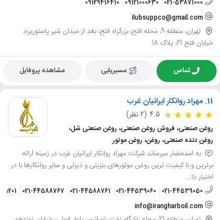
09129416410
09121000630
021-53871000
ilubsuppco@gmail.com
تهران، منطقه 9، محله فتح، بزرگراه فتح، بعد از میدان شیر پاستوریزه،
خیابان فتح 21، پلاک 18
تماس
مسیریابی
مشاهده پروفایل
11.
مهراد روانکار ایرانیان غرب
4.5
(2 نظر)
روغن صنعتی، فروش روغن صنعتی، روغن صنعتی شل،
روغن دنده صنعتی، روغن، روغن موتور
به استحضار میرساند شرکت مهراد روانکار ایرانیان غرب در زمینه ارائه
برترین و با کیفیت ترین روغن موتورهای بنزینی و دیزلی و سایر روانکارها با در
اختیار دا...
025201
021-44588767
021-44588761
021-44539060
021-44539050
info@irangharboil.com
تهران، منطقه 21، محله باشگاه نفت، تهرانسر، بلوار اصلی، خیابان نوزدهم