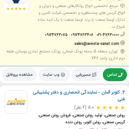
مرجع تخصصی انواع روانکارهای صنعتی و دیزلی و
انواع گریس های چندمنظوره و تخصصی شرکت تامین و
تدارک اوستا صنعت یا برند اوستا صنعت با یک ایده ساده
شروع ب...
09124763075
09124763408
021-47630000
sales@avesta-sanat.com
تهران، منطقه 5، محله پونک شمالی، پونک، مجتمع تجاری بوستان، طبقه
دوم اداری، واحد 746
تماس
مسیریابی
وب سایت
مشاهده پروفایل
2.
کلوبر آلمان - نمایندگی انحصاری و دفتر پشتیبانی
فنی
5.0
(2 نظر)
روغن صنعتی، تولید روغن صنعتی، فروش روغن صنعتی،
گریس صنعتی، روغن کلوبر، روغن دنده