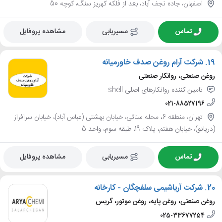
اصفهان، جاده نجف آباد، بعد از فلکه کهریز سنگ، کوچه 50
تماس
مسیریابی
مشاهده پروفایل
19.
شرکت آرام روغن صدف خاورمیانه
روغن صنعتی، روانکار صنعتی
تامین کننده روانکارهای اصلی shell
021-88527196
تهران، منطقه 6، محله سنائی، خیابان بهشتی (عباس آباد)، خیابان سرافراز
(دریانو)، خیابان هفتم، پلاک 19، طبقه سوم، واحد 5
تماس
مسیریابی
مشاهده پروفایل
20.
شرکت آریاشیمی سلفچگان - کارخانه
روغن صنعتی، روغن پایه، روغن موتور، گریس
025-33677254