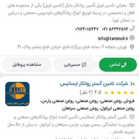
معرفی تامین اویل تأمین روانکار مارال (تامین اویل) یکی از مجموعه های
فعال و تخصصی در زمینه توزیع انواع روانکارهای خودرویی، صنعتی و دریایی
در استان تهرا...
09124015447
021-56327572
info@taminoil.ir
تهران، منطقه 9، محله فتح، بزرگراه فتح، خیابان فتح پنجم، پلاک 41
تماس
مسیریابی
مشاهده پروفایل
10.
شرکت تامین گستر روانکار ایساتیس
4.5
(2 نظر)
فروش روغن صنعتی، روغن صنعتی، روغن صنعتی پارس،
روغن صنعتی ایرانول، روغن صنعتی سپاهان
تأمین گستر روانکار ایساتیس تأمین کننده انواع روانکارهای صنعتی و
موتوری با نمایندگی رسمی بهران، پارس، سپاهان و ایرانول. با بیش از 50 سال
تجربه، افتخار ...