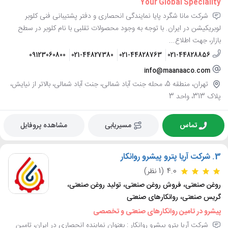
Your Global Speciality
شرکت مانا شگرد پایا نمایندگی انحصاری و دفتر پشتیبانی فنی کلوبر
لوبریکیشن در ایران. با توجه به وجود محصولات تقلبی با نام کلوبر در سطح
بازار، جهت اطلاع...
09123060800
021-44827380
021-44828763
021-44828856
info@maanaaco.com
تهران، منطقه 5، محله جنت آباد شمالی، جنت آباد شمالی، بالاتر از نیایش،
پلاک 313، واحد 3
تماس
مسیریابی
مشاهده پروفایل
3.
شرکت آریا پترو پیشرو روانکار
4.0
(1 نظر)
روغن صنعتی، فروش روغن صنعتی، تولید روغن صنعتی،
گریس صنعتی، روانکارهای صنعتی
پیشرو در تامین روانکارهای صنعتی و تخصصی
شرکت آریا پترو پیشرو روانکار : بعنوان نماینده انحصاری در ایران، تامین