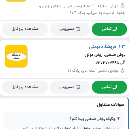
تهران، منطقه 12، محله پامنار، خیابان سعدی جنوبی،
جدید، نرسیده به امیرکبیر پلاک 177
تماس
مسیریابی
مشاهده پروفایل
23.
فروشگاه بهمنی
روغن صنعتی، روغن موتور
09173723465
بوشهر، دشتی، فلکه فایز، پلاک 21
تماس
مسیریابی
مشاهده پروفایل
سوالات متداول
چگونه روغن صنعتی پیدا کنم؟
برای یافتن
روغن صنعتی
از فیلترهای بالا مانند دسته‌بندی، شهر،