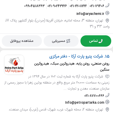
09904518363
021-90243226
021-22011222
021-79406
info@aryachemi.ir
تهران، منطقه 3، محله امانیه، خیابان آفریقا (جردن)، بلوار گلشهر، پلاک 17،
واحد 33 و 31
تماس
مسیریابی
مشاهده پروفایل
15.
شرکت پترو پارت آرکا - دفتر مرکزی
روغن صنعتی، روغن پایه، هیدروکربن سبک، هیدروکربن
سنگین
شرکت پترو پارت آرکا به شماره ثبت ۷۰۲ در سال ۱۳۹۴ در
زمینی به مساحت ۲۰،۰۰۰ متر مربع واقع در منطقه بوئین زهرا با مجوز رسمی از
سازمان صنعت، معدن و تجارت ...
021-87700666
Info@petropartarka.com
تهران، منطقه 2، محله شهرک غرب، شهرک قدس (غرب)، میدان صنعت،