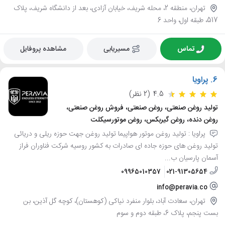
تهران، منطقه 2، محله شریف، خیابان آزادی، بعد از دانشگاه شریف، پلاک
517، طبقه اول، واحد 6
تماس
مسیریابی
مشاهده پروفایل
6.
پراویا
4.5
(2 نظر)
تولید روغن صنعتی، روغن صنعتی، فروش روغن صنعتی،
روغن دنده، روغن گیربکس، روغن موتورسیکلت
پراویا : تولید روغن موتور هواپیما تولید روغن جهت حوزه ریلی و دریائی
تولید روغن های حوزه جاده ای صادرات به کشور روسیه شرکت فناوران فراز
آسمان پارسیان ب...
09965010357
021-91305654
info@peravia.co
تهران، سعادت آباد، بلوار منفرد نیاکی (کوهستان)، کوچه گل آذین، بن
بست پنجم، پلاک 6، طبقه دوم و سوم