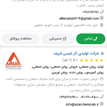
فروش روغن ، فیلتر ه...
09111198971
alikeramati304@gmail.com
بابل، جاده قائمشهر، کیلومتر 6، جنب کلوچه شاهپور
تماس
مسیریابی
مشاهده پروفایل
5.
شرکت تولیدی آذر شیمی شریف
5.0
(1 نظر)
تولید روغن صنعتی، فروش روغن صنعتی، روغن صنعتی،
روغن کمپرسور، روغن دنده، روغن توربین
فروش بصورت عمده و جزئی برای کلیه مصارف صنعتی و تخصصی آماده
همکاری با کارخانجات صنعتی و صنایع امکان سفارشی سازی محصولات
درخواستی امکان بسته بن...
09356789200
021-66006500
info@azarchemicals.ir