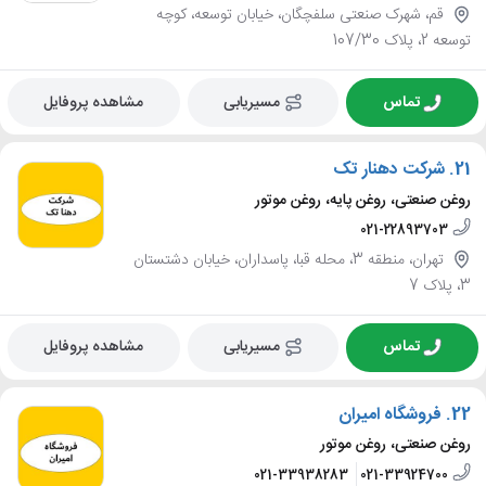
قم، شهرک صنعتی سلفچگان، خیابان توسعه، کوچه
توسعه 2، پلاک 107/30
تماس
مسیریابی
مشاهده پروفایل
21.
شرکت دهنار تک
روغن صنعتی، روغن پایه، روغن موتور
021-22893703
تهران، منطقه 3، محله قبا، پاسداران، خیابان دشتستان
3، پلاک 7
تماس
مسیریابی
مشاهده پروفایل
22.
فروشگاه امیران
روغن صنعتی، روغن موتور
021-33938283
021-33924700