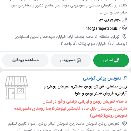
کننده روانکارهای صنعتی و خودرویی مورد نیاز صنایع کشور و مشتریان خود
نظیر صنایع س...
021-88711720
info@ariapetrolub.ir
تهران، منطقه 6، محله یوسف آباد، خیابان سیدجمال الدین اسدآبادی
(یوسف آباد)، خیابان سوم، پلاک 19، واحد 2
تماس
مسیریابی
مشاهده پروفایل
4.
تعویض روغن کرامتی
روغن صنعتی، فروش روغن صنعتی، تعویض روغنی و
آپاراتی، فروش فیلتر روغن و هوا
با سلام تعویض روغن و آپاراتی کرامتی واقع در استان
مازندران شهرستان بابل جاده قایمشهر کیلومتر 5 بعد روستای منصورکنده
تعویض روغن(کرامتی)
تعویض روغن تعویض ماسکارین تعویض فیلتر روغن ، هوا ، کابین تنظیم
باد تعویض چرخ ها پنچرگیری فروش ای رادیاتور و ضد یخ و تعویض آن ..