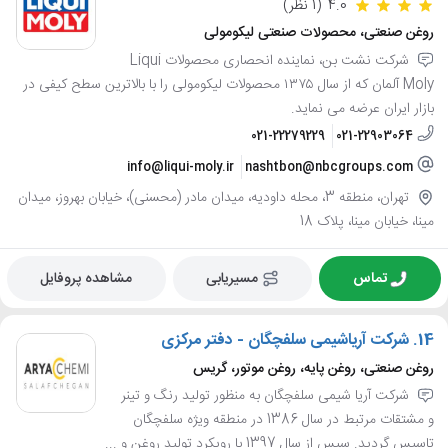
4.0
(1 نظر)
روغن صنعتی، محصولات صنعتی لیکومولی
شرکت نشت بن، نماینده انحصاری محصولات Liqui
Moly آلمان که از سال ۱۳۷۵ محصولات لیکومولی را با بالاترین سطح کیفی در
بازار ایران عرضه می نماید.
021-22279229
021-22903064
info@liqui-moly.ir
nashtbon@nbcgroups.com
تهران، منطقه 3، محله داودیه، میدان مادر (محسنی)، خیابان بهروز، میدان
مینا، خیابان مینا، پلاک 18
تماس
مسیریابی
مشاهده پروفایل
14.
شرکت آریاشیمی سلفچگان - دفتر مرکزی
روغن صنعتی، روغن پایه، روغن موتور، گریس
شرکت آریا شیمی سلفچگان به منظور تولید رنگ و تینر
و مشتقات مرتبط در سال 1386 در منطقه ویژه سلفچگان
تاسیس گردید. سپس از سال 1397 با رویکرد تولید روغن و ...