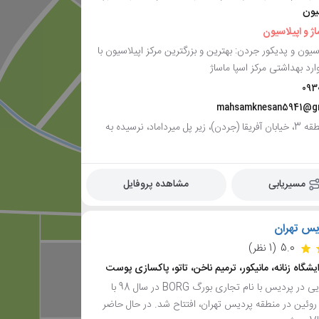
یون
اژ و اپیلاسیون
سیون و پدیکور جردن: بهترین و بزرگترین مرکز اپیلاسیون با
رد بهداشتی مرکز اسپا ماساژ
093
mahsamknesan5941@gm
تهران، منطقه 3، خیابان آفریقا (جردن)، زیر پل میرداماد، نرسیده به
مسیریابی
مشاهده پروفایل
یس تهران
5.0
(1 نظر)
یشگاه زنانه، مانیکور، ترمیم ناخن، تاتو، پاکسازی پوست
سالن زیبایی در پردیس با نام تجاری بورگ BORG در سال 98 با
وئین در منطقه پردیس تهران، افتتاح شد. در حال حاضر