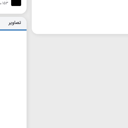
153 متر
تصاویر