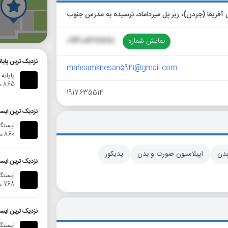
گ
نمایش شماره
09308671781
نزدیک ترین پایا
mahsamknesan5941@gmail.com
پایانه
865 متر
1917635514
نزدیک ترین ایست
ایستگاه
860 متر
بدن
اپیلاسیون صورت و بدن
پدیکور
نزدیک ترین ایست
ایستگا
768 متر
نزدیک ترین ایس
ایستگاه ات