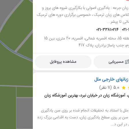
ه
بان جرعه : یادگیری اصولی با بکارگیری شیوه های بروز و
 کلاس های زبان ترمیک ، خصوصی برگزاری دوره های ترمیک
تی تا پیشر...
021-33810214
021
تهران، منطقه 15، محله افسریه شمالی، افسریه، 20 متری، بین 15
، جنب پاساژ برادران، پلاک 417
مسیریابی
مشاهده پروفایل
زبانهای خارجی ملل
5.0
(11 نظر)
 آموزشگاه زبان در خیابان نبرد، بهترین آموزشگاه زبان
لل با استناد به تحقیقات انجام شده بر روی سن یادگیری
ت سن بر روی سطح یادگیری زبان، دست به اقدامی بزرگ زده
ر این د...