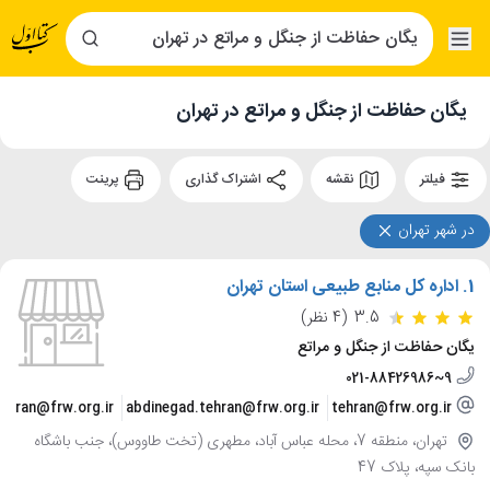
یگان حفاظت از جنگل و مراتع در تهران
فیلتر
نقشه
اشتراک گذاری
پرینت
در شهر تهران
1.
اداره کل منابع طبیعی استان تهران
3.5
(4 نظر)
یگان حفاظت از جنگل و مراتع
021-88426986~9
tehran@frw.org.ir
abdinegad.tehran@frw.org.ir
tehran@frw.org.ir
تهران، منطقه 7، محله عباس آباد، مطهری (تخت طاووس)، جنب باشگاه
بانک سپه، پلاک 47