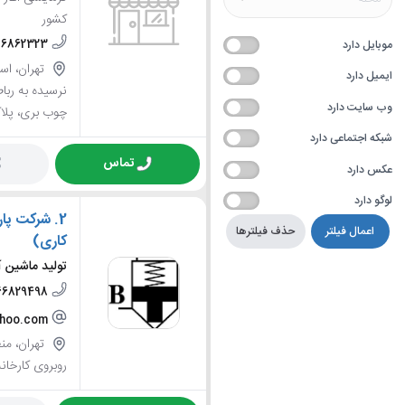
کشور
56862323
موبایل دارد
تهران، اسل
ایمیل دارد
وب سایت دارد
چوب بری، پلاک 
شبکه اجتماعی دارد
تماس
عکس دارد
لوگو دارد
2.
شرکت پار
اعمال فیلتر
حذف فیلترها
کاری)
تولید ماشین 
66829498
ahoo.com
روبروی کارخانه