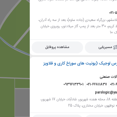
021-
امشهر، بزرگراه سعیدی (جاده ساوه)، بعد از سه راه آدران،
نرسیده به رباط کریم، 30 متر بعد از پمپ گاز میلادنور، روبروی خیابان
10
مسیریابی
مشاهده پروفایل
س لوجیک (یونیت های سوراخ کاری و قلاویز
آلات صنعتی
09396133901
021-66811837
021-
parslogic@y
تهران، منطقه 18، محله هفده شهریور، شادآباد، خیابان 17 شهریور،
 نوظهور، خیابان مختاری، پلاک 25