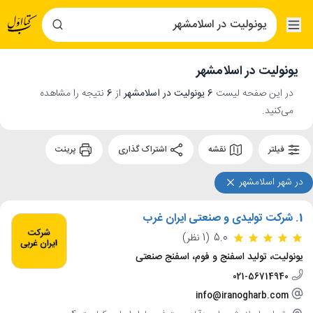
یونولیت در اسلامشهر
در این صفحه لیست
6 یونولیت در اسلامشهر
از
6
نتیجه را مشاهده
می‌کنید.
فیلتر
نقشه
اشتراک گذاری
پرینت
در شهر اسلامشهر
1.
شرکت تولیدی و صنعتی ایران غرب
5.0
(1 نظر)
یونولیت، تولید اسفنج و فوم، اسفنج صنعتی
021-56714940
info@iranogharb.com