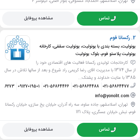
تهران، اسلامشهر، احمدآباد مستوفی، بلوار اصلی، کیلومتر 4
تماس
مشاهده پروفایل
2.
رکسانا فوم
یونولیت، بسته بندی با یونولیت، یونولیت سقفی، کارخانه
یونولیت پلاستو فوم، بلوک یونولیت
کارخانجات تولیدی رکسانا فعالیت های اقتصادی خود را
از سال 1374 با مدیریت اقای رضا کریمی راد شروع و بعد از سالها تلاش در سال
1385 با عنایت خداوند و پشتک...
8986273
09127019501
021-56864466
021-56864488
021-56864477
info@yonolit.com
تهران، اسلامشهر، جاده ساوه، سه راه آدران، خیابان یخ سازی، خیابان رکسانا
فوم، نبش خیابان عسگری، پلاک 121
تماس
مشاهده پروفایل