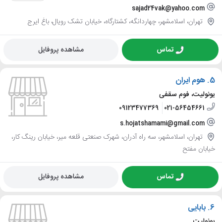
sajad24vak@yahoo.com
تهران، اسلامشهر، چهاردانگه، کشتارگاه، خیابان تشک رویال، باغ ایرج
تماس
مشاهده پروفایل
5.
هوم ایران
یونولیت، فوم سقفی
09123477369
021-56454661
s.hojatshamami@gmail.com
تهران، اسلامشهر، سه راه آدران، شهرک صنعتی قلعه میر، خیابان رینگ کار،
خیابان مفتح
تماس
مشاهده پروفایل
6.
بابایی
یونولیت