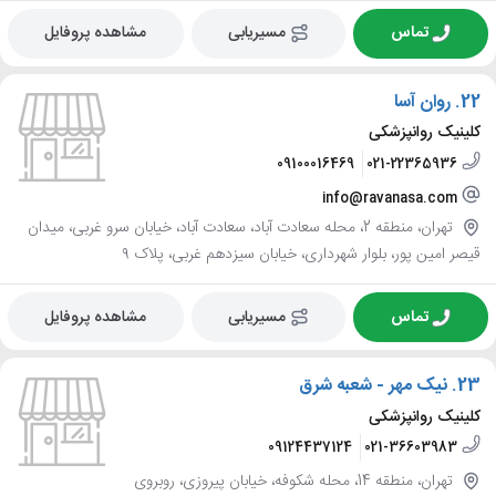
تماس
مسیریابی
مشاهده پروفایل
22.
روان آسا
کلینیک روانپزشکی
09100016469
021-22365936
info@ravanasa.com
تهران، منطقه 2، محله سعادت آباد، سعادت آباد، خیابان سرو غربی، میدان
قیصر امین پور، بلوار شهرداری، خیابان سیزدهم غربی، پلاک ۹
تماس
مسیریابی
مشاهده پروفایل
23.
نیک مهر - شعبه شرق
کلینیک روانپزشکی
09124437124
021-36603983
تهران، منطقه 14، محله شکوفه، خیابان پیروزی، روبروی