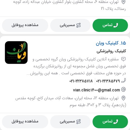
تهران، منطقه 6، محله کشاورز، بلوار کشاورز، خیابان عبداله زاده، کوچه
رستاک، پلاک 21
تماس
مسیریابی
مشاهده پروفایل
15.
کلینیک ویان
کلینیک روانپزشکی
مشاوره آنلاین کلینیک روانپزشکی ویان گروه تخصصی و
فوق تخصصی ویان شامل مجموعه ای از روانپزشکان برگزیده
در حوزه های مختلف فوق تخصصی است . همه این روانپزش...
021-22385718
021-22385679
vian.clinic1400@gmail.com
تهران، منطقه 12، محله ایران، سعادت آباد، میدان کاج، کوچه مقدس
(یازدهم)، پلاک 3 و 302، طبقه سوم
تماس
مسیریابی
مشاهده پروفایل