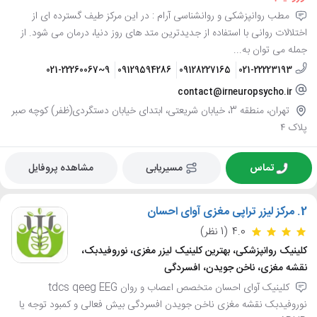
مطب روانپزشکی و روانشناسی آرام : در این مرکز طیف گسترده ای از
اختلالات روانی با استفاده از جدیدترین متد های روز دنیا، درمان می شود. از
جمله می توان به...
021-22260067~9
09129594286
09128227165
021-22223193
contact@irneuropsycho.ir
تهران، منطقه 3، خیابان شریعتی، ابتدای خیابان دستگردی(ظفر) کوچه صبر
پلاک ۴
تماس
مسیریابی
مشاهده پروفایل
2.
مرکز لیزر تراپی مغزی آوای احسان
4.0
(1 نظر)
کلینیک روانپزشکی، بهترین کلینیک لیزر مغزی، نوروفیدبک،
نقشه مغزی، ناخن جویدن، افسردگی
کلینیک آوای احسان متخصص اعصاب و روان ‏tdcs qeeg EEG
نوروفیدبک نقشه مغزی ناخن جویدن افسردگی بیش فعالی و کمبود توجه یا