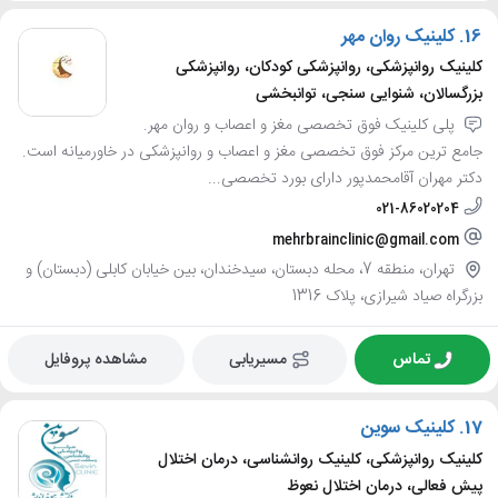
16.
کلینیک روان مهر
کلینیک روانپزشکی، روانپزشکی کودکان، روانپزشکی
بزرگسالان، شنوایی سنجی، توانبخشی
پلی کلینیک فوق تخصصی مغز و اعصاب و روان مهر.
جامع ترین مرکز فوق تخصصی مغز و اعصاب و روانپزشکی در خاورمیانه است.
دکتر مهران آقامحمدپور دارای بورد تخصصی...
021-86020204
mehrbrainclinic@gmail.com
تهران، منطقه 7، محله دبستان، سیدخندان، بین خیابان کابلی (دبستان) و
بزرگراه صیاد شیرازی، پلاک 1316
تماس
مسیریابی
مشاهده پروفایل
17.
کلینیک سوین
کلینیک روانپزشکی، کلینیک روانشناسی، درمان اختلال
پیش فعالی، درمان اختلال نعوظ