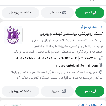
تماس
مسیریابی
مشاهده پروفایل
4.
انتخاب موثر
کلینیک روانپزشکی، روانشناسی کودک، نوروتراپی
خدمات تخصصی کلینیک انتخاب موثر بازی درمانی:
بهبود مهارت های اجتماعی، مدیریت هیجانات و کاهش
اضطراب و پرخاشگری در محیطی ایمن و لذت بخش. کاردرمانی و یک...
021-77879500
021-77875100
021-91690042
021-77879100
moaserentekhab@gmail.com
تهران، منطقه 8، محله تهرانپارس، بزرگراه رسالت شرق، بعد از چهارراه
تیرانداز، نرسیده به مترو تهرانپارس، پشت ایستگاه اتوبوس، پلاک 78
تماس
مسیریابی
مشاهده پروفایل