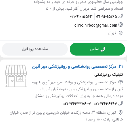
چهارمین سال فعالیتهای علمی و حرفه ای خود را به پشتوانه
اعتماد و همراهی شما عزیزان آغاز کنیم: بیش از ۵۱۰...
021-91015563
021-91015265
clinic.hirbod@gmail.com
تهران
تماس
مشاهده پروفایل
21.
مرکز تخصصی روانشناسی و روانپزشکی مهر آئین
کلینیک روانپزشکی
مرکز تخصصی روانپزشکی و روانشناسی مهر آیین با بهره
گیری از متخصصین روانپزشکی و رواندرمانگران آموزش
دیده درمانی همه جانبه برای اختلالات روانپزشکی و مشکل...
021-22632356~7
021-22636943
تهران، منطقه 3، محله زرگنده، خیابان شریعتی، پایین تر از صدر، خیابان
خاقانی، پلاک 50، واحد 1