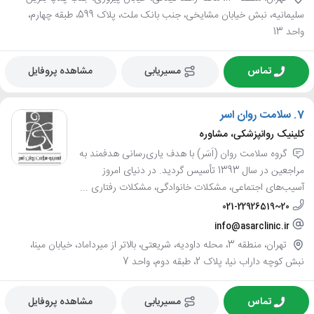
سلیمانیه، نبش خیابان مشایخی، جنب بانک ملت، پلاک 599، طبقه چهارم،
واحد 13
تماس
مسیریابی
مشاهده پروفایل
7.
سلامت روان اسر
کلینیک روانپزشکی، مشاوره
گروه سلامت‌ روان (اَسَر) با هدف یاری‌رسانی هدفمند به
مراجعین در سال 1393 تأسیس گردید. در دنیای امروز
آسیب‌های اجتماعی، مشکلات خانوادگی، مشکلات رفتاری ...
021-22926519~20
info@asarclinic.ir
تهران، منطقه 3، محله داودیه، شریعتی، بالاتر از میرداماد، خیابان مینا،
نبش کوچه داراب نیا، پلاک 2، طبقه دوم، واحد 7
تماس
مسیریابی
مشاهده پروفایل