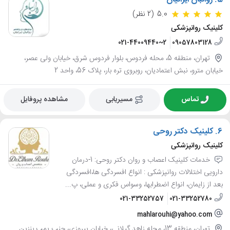
5.
روانبان ایرانیان
5.0
(2 نظر)
کلینیک روانپزشکی
021-44009440~2
09057803128
تهران، منطقه 5، محله فردوس، بلوار فردوس شرق، خیابان ولی عصر،
خیابان مترو، نبش اعتمادیان، روبروی تره بار، پلاک 56، واحد 2
تماس
مسیریابی
مشاهده پروفایل
6.
کلینیک دکتر روحی
کلینیک روانپزشکی
خدمات کلینیک اعصاب و روان دکتر روحی: 1-درمان
دارویی اختلالات روانپزشکی : انواع افسردگی ها،افسردگی
بعد از زایمان، انواع اضطرابها، وسواس فکری و عملی، پ...
021-33252757
021-33252780
mahlarouhi@yahoo.com
تهران، منطقه 13، محله زاهد گیلانی، خیابان پیروزی، جنب پمپ بنزین