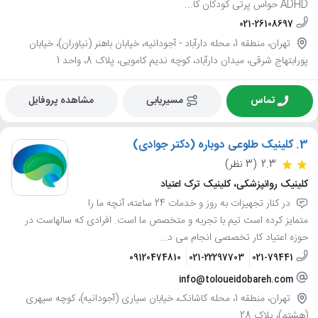
ADHD حواس پرتی کودکان کا...
021-26108697
تهران، منطقه 1، محله دارآباد - آجودانيه، خیابان باهنر (نیاوران)، خیابان
پورابتهاج شرقی، میدان دارآباد، کوچه ندیم کامویی، پلاک 8، واحد 1
تماس
مسیریابی
مشاهده پروفایل
3.
کلینیک طلوعی دوباره (دکتر جوادی)
2.3
(3 نظر)
کلینیک روانپزشکی، کلینیک ترک اعتیاد
در کنار تجهیزات به روز و خدمات 24 ساعته، آنچه ما را
متمایز کرده است تیم با تجربه و متخصص ما است. افرادی که سالهاست در
حوزه اعتیاد کار تخصصی انجام می د...
09120474810
021-22297703
021-79441
info@toloueidobareh.com
تهران، منطقه 1، محله کاشانک، خیابان سیاری (آجودانیه)، کوچه سپهری
(هشتم)، پلاک 28