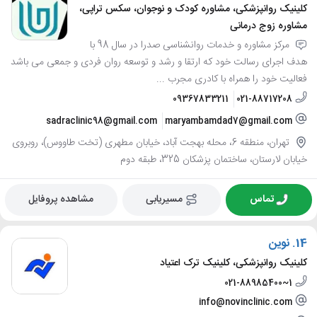
کلینیک روانپزشکی، مشاوره کودک و نوجوان، سکس تراپی،
مشاوره زوج درمانی
مرکز مشاوره و خدمات روانشناسی صدرا در سال 98 با
هدف اجرای رسالت خود که ارتقا و رشد و توسعه روان فردی و جمعی می باشد
فعالیت خود را همراه با کادری مجرب ...
09367833211
021-88717208
sadraclinic98@gmail.com
maryambamdad7@gmail.com
تهران، منطقه 6، محله بهجت آباد، خیابان مطهری (تخت طاووس)، روبروی
خیابان لارستان، ساختمان پزشکان 325، طبقه دوم
تماس
مسیریابی
مشاهده پروفایل
14.
نوین
کلینیک روانپزشکی، کلینیک ترک اعتیاد
021-88985400~1
info@novinclinic.com