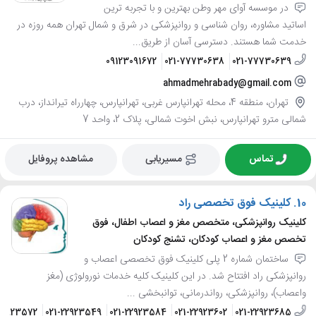
در موسسه آوای مهر وطن بهترین و با تجربه ترین
اساتید مشاوره، روان شناسی و روانپزشکی در شرق و شمال تهران همه روزه در
خدمت شما هستند. دسترسی آسان از طریق...
09123091672
021-77730638
021-77730639
ahmadmehrabady@gmail.com
تهران، منطقه 4، محله تهرانپارس غربی، تهرانپارس، چهارراه تیرانداز، درب
شمالی مترو تهرانپارس، نبش اخوت شمالی، پلاک 2، واحد 7
تماس
مسیریابی
مشاهده پروفایل
10.
کلینیک فوق تخصصی راد
کلینیک روانپزشکی، متخصص مغز و اعصاب اطفال، فوق
تخصص مغز و اعصاب کودکان، تشنج کودکان
ساختمان شماره 2 پلی کلینیک فوق تخصصی اعصاب و
روانپزشکی راد افتتاح شد. در این کلینیک کلیه خدمات نورولوژی (مغز
واعصاب)، روانپزشکی، رواندرمانی، توانبخشی ...
-22923572
021-22923549
021-22923584
021-22923602
021-22923685