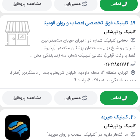
تماس
مسیریابی
مشاهده پروفایل
19.
کلینیک فوق تخصصی اعصاب و روان آلومینا
کلینیک روانپزشکی
نشانی کلینیک شماره دو : تهران خیابان ملاصدرا،بین
شیرازی و شیخ بهایی،ساختمان پزشکان ملاصدرا (پذیرش
فقط با وقت قبلی)، نشانی کلینیک شماره سه (نمایندگی مش...
021-22852784
تهران، منطقه 3، محله داودیه، خیابان شریعتی، بعد از دستگردی (ظفر)،
جنب نمایندگی بیمه، پلاک 6، واحد 9
تماس
مسیریابی
مشاهده پروفایل
20.
کلینیک هیربد
کلینیک روانپزشکی
ما افتخار داریم در "کلینیک اعصاب و روان هیربد"