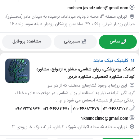
mohsen.javadzadeh@gmail.com
تهران، منطقه 3، محله داودیه، میرداماد، نرسیده به میدان مادر (محسنی)،
خیابان رودبار شرقی، پلاک 47، ساختمان پزشکان رودبار، طبقه سوم، واحد 16
تماس
مسیریابی
مشاهده پروفایل
11.
کلینیک نیک مایند
کلینیک روانپزشکی، روان شناسی، مشاوره ازدواج، مشاوره
کودک، مشاوره تحصیلی، مشاوره فردی
این روزها با وجود فشارهای مختلف که از هر سو
گریبانگیر افرادند، نیاز به استفاده از روان شناسی در موقعیت های مختلف
زندگی بیشتر از همیشه احساس می شود و م...
09017235974
021-44683470
021-44683479
021-44683203
nikmindclinic@gmail.com
تهران، منطقه 5، محله اکباتان، شهرک اکباتان، فاز 2، بلوک 8، ورودی 3