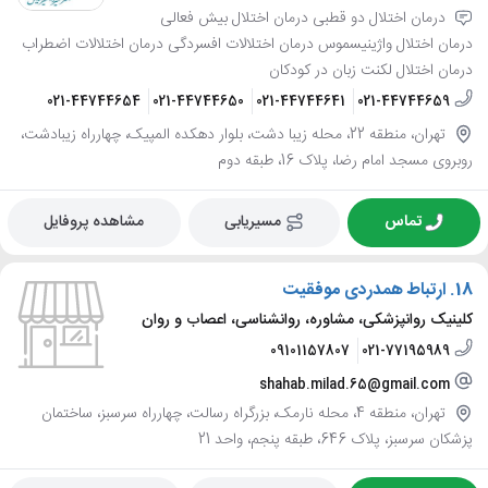
درمان اختلال دو قطبی درمان اختلال بیش فعالی
درمان اختلال واژینیسموس درمان اختلالات افسردگی درمان اختلالات اضطراب
درمان اختلال لکنت زبان در کودکان
021-44744654
021-44744650
021-44744641
021-44744659
تهران، منطقه 22، محله زیبا دشت، بلوار دهکده المپیک، چهارراه زیبادشت،
روبروی مسجد امام رضا، پلاک 16، طبقه دوم
تماس
مسیریابی
مشاهده پروفایل
18.
ارتباط همدردی موفقیت
کلینیک روانپزشکی، مشاوره، روانشناسی، اعصاب و روان
09101157807
021-77195989
shahab.milad.65@gmail.com
تهران، منطقه 4، محله نارمک، بزرگراه رسالت، چهارراه سرسبز، ساختمان
پزشکان سرسبز، پلاک 646، طبقه پنجم، واحد 21