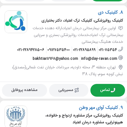
8.
کلینیک دی
کلینیک روانپزشکی، کلینیک ترک اعتیاد، دکتر بختیاری
اولین مرکز بیمارستانی درمان اعتیاد،ارائه دهنده خدمات
بیمارستانی ترک اعتیاد،خدمات روانپزشکی بستری و سرپایی
خدمات هتلینگ بیمارستانی
021-22894285~6
09127535400
021-22895899
021-75354
bakhtiari1968@yahoo.com
info@day-ravan.com
تهران، منطقه 3، محله داودیه، میرداماد، خیابان نفت شمالی(مصدق)،
نبش کوچه سوم، پلاک 38
تماس
مسیریابی
مشاهده پروفایل
9.
کلینیک آوای مهر وطن
کلینیک روانپزشکی، مرکز مشاوره ازدواج و خانواده،
هیپنوتراپی، مشاوره درمان اعتیاد