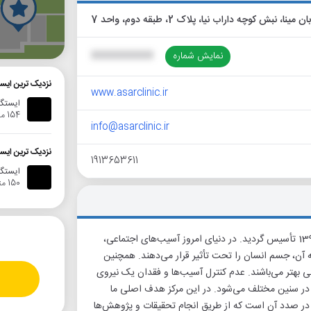
گ
نمایش شماره
XXXXXXXXXX
نزدیک ترین ایس
www.asarclinic.ir
ایستگا
154 متر
info@asarclinic.ir
نزدیک ترین ایس
1913653611
ایستگاه ات
150 متر
گروه سلامت‌ روان (اَسَر) با هدف یاری‌رسانی هدفمند به مراجعین در سال 1393 تأسیس گردید. در دنیای امروز آسیب‌های اجتماعی،
 آن، جسم انسان را تحت تأثیر قرار می‌دهند. همچنین
گی بهتر می‌باشند. عدم کنترل آسیب‌ها و فقدان یک نیروی
در سنین مختلف می‌شود. در این مرکز هدف اصلی ما
 در صدد آن است که از طریق انجام تحقیقات و پژوهش‌ها