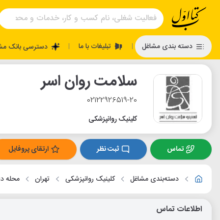
تبلیغات با ما
دسته بندی مشاغل
دسترسی بانک مش
|
|
سلامت روان اسر
02122926519-20
کلینیک روانپزشکی
تماس
ثبت نظر
ارتقای پروفایل
دسته‌بندی مشاغل
کلینیک روانپزشکی
تهران
محله دا
اطلاعات تماس