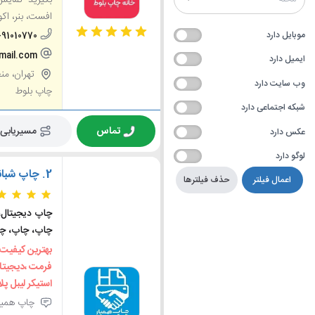
افست، بنر، اکو.
موبایل دارد
-91010770
mail.com
ایمیل دارد
وب سایت دارد
چاپ بلوط
شبکه اجتماعی دارد
تماس
مسیریابی
عکس دارد
لوگو دارد
2.
چاپ شبان
اعمال فیلتر
حذف فیلترها
چاپ دیجیتال، 
چاپ، چاپ، چا
بهترین کیفیت
فرمت ،دیجیتا
استیکر لیبل پلا
چاپ همیار