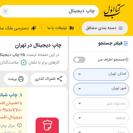
تبلیغات با ما
دسته بندی مشاغل
دسترسی بانک مش
|
|
فیلتر جستجو
چاپ دیجیتال در تهران
در این صفحه لیست
25 چاپ دیجیتال در تهران
جستجو اطراف من
کارهای برتر با نشان
علامت‌گذاری
استان تهران
اشتراک گذاری
پرینت
شهر تهران
1.
چاپ شبانه
با اطمینان انت
دیجیتال، افست
مرکز چاپ ش