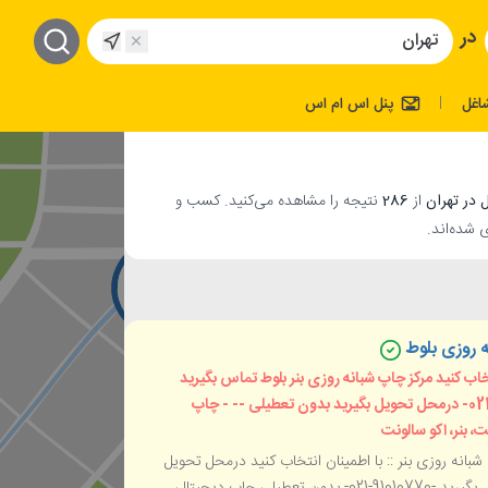
در
اغل
پنل اس ام اس
|
از
286
نتیجه را مشاهده می‌کنید. کسب و
 شده‌اند.
 روزی بلوط
خاب کنید مرکز چاپ شبانه روزی بنر بلوط تماس بگیرید
-91010770-021- درمحل تحویل بگیرید بدون تعطیلی -- - چاپ
، بنر، اکو سالونت
بانه روزی بنر :: با اطمینان انتخاب کنید درمحل تحویل
بگیرید -تمایس بگیرید -91010770-021- بدون تعطیلی چاپ دیجیتال،