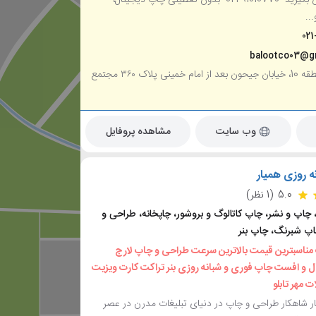
..
021
balootco03@g
تهران، منطقه 10، خیابان جیحون بعد از امام خمینی پلاک ۳۶۰ مجتمع
وب سایت
مشاهده پروفایل
ه روزی همیار
5.0
(1 نظر)
چاپ و نشر، چاپ کاتالوگ و بروشور، چاپخانه، طراحی و
پ شبرنگ، چاپ بنر
 مناسبترین قیمت بالاترین سرعت طراحی و چاپ لارج
ل و افست چاپ فوری و شبانه روزی بنر تراکت کارت ویزیت
ت مهر تابلو
 شاهکار طراحی و چاپ در دنیای تبلیغات مدرن در عصر