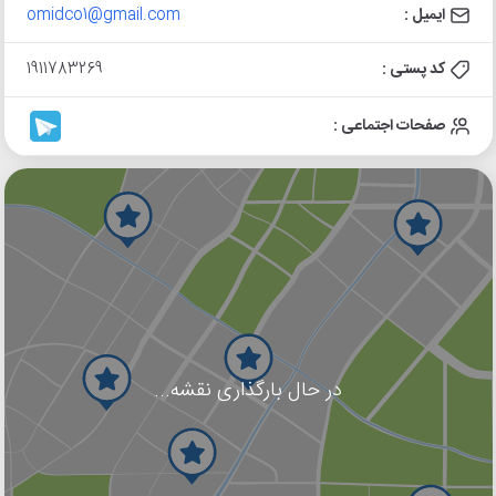
ایمیل :
omidco1@gmail.com
کد پستی :
1911783269
صفحات اجتماعی :
در حال بارگذاری نقشه...