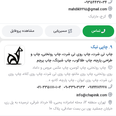
09354437034
mahdikh995@gmail.com
کرج، مارلیک
تماس
مسیریابی
مشاهده پروفایل
9.
چاپی نیک
چاپ تی شرت، چاپ روی تی شرت، چاپ روتختی، چاپ و
طراحی پارچه، چاپ طلاکوب، چاپ شبرنگ، چاپ پرچم
چاپ روتختی، چاپ کوسن، چاپ عکس عروس و داماد
روی روتختی، چاپ روی مانتو، چاپ روی تی شرت، چاپ روی کلاه، چاپ روی
تی شرت، چاپ روی لیوان ، چاپ پارچه، کادو، ه...
021-33511701~2
09033903133
09122284668
info@chapinik.com
تهران، منطقه 12، محله امامزاده یحیی، 15 خرداد شرقی، نرسیده به پل ری،
خیابان جمشید پور، بن بست صادقی، پلاک 10