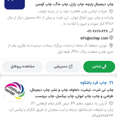
چاپ دیجیتال پارچه، چاپ پازل، چاپ ماگ، چاپ کوسن
شرکت ایکس چاپ فعالیت خود را در زمینه تولید ،
واردات و چاپ روی انواع لیوان ، تی شرت و بیش از 50 محصول دیگر از سال
1386 آغاز نموده و امروز با اتکا به دا...
021-77190638
info@xchap.com
تهران، منطقه 8، محله دردشت، بزرگراه رسالت، نرسیده به باقری، بعد از
مترو علم و صنعت، پلاک 340، طبقه اول
تماس
مسیریابی
مشاهده پروفایل
21.
چاپ فرد باشکوه
چاپ تی شرت، تیشرت دلخواه، چاپ و نشر، چاپ دیجیتال،
طراحی و چاپ، چاپ لیوان، چاپ پیکسل، چاپ برچسب
آدرس ما: مشهد، معلم 44، نبش قائم مقام فراهانی 22،
چاپ و تبلیغات فردباشکوه ارتباط و ثبت سفارش از طریق تلگرام یا واتس آپ:
09105625234