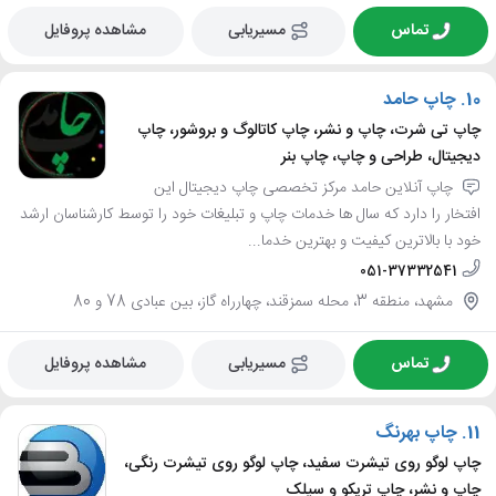
تماس
مسیریابی
مشاهده پروفایل
10.
چاپ حامد
چاپ تی شرت، چاپ و نشر، چاپ کاتالوگ و بروشور، چاپ
دیجیتال، طراحی و چاپ، چاپ بنر
چاپ آنلاین حامد مرکز تخصصی چاپ دیجیتال این
افتخار را دارد که سال ها خدمات چاپ و تبلیغات خود را توسط کارشناسان ارشد
خود با بالاترین کیفیت و بهترین خدما...
051-37332541
مشهد، منطقه 3، محله سمزقند، چهارراه گاز، بین عبادی 78 و 80
تماس
مسیریابی
مشاهده پروفایل
11.
چاپ بهرنگ
چاپ لوگو روی تیشرت سفید، چاپ لوگو روی تیشرت رنگی،
چاپ و نشر، چاپ تریکو و سیلک