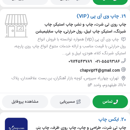
19.
چاپ وی آی پی (VIP)
چاپ روی تی شرت، چاپ و نشر، چاپ استیکر، چاپ
شبرنگ، استیکر، چاپ لیبل، رول حرارتی، چاپ سابلیمیشن
چاپ وی آی پی (vip) همواره توانسته با فروش انواع
رول حرارتی با قیمت مناسب و ارائه خدمات متنوع انواع چاپ روی پارچه،
استیکر، شبرنگ، کلاه، هودی، لیبل و غی...
09124543789
021-55593186
chapvip24@gmail.com
تهران، چهارراه سیروس، کوچه بازار آهنگران، بن بست علاقمندان، پلاک
111/0، طبقهدوم، واحد a4
تماس
مسیریابی
مشاهده پروفایل
20.
ایکس چاپ
چاپ تی شرت، طراحی و چاپ، چاپ روی ظرف، چاپ بنر،