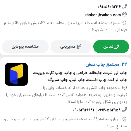
09105625234
shokoh@yahoo.com
مشهد، منطقه 11، محله شریف، بلوار معلم، معلم 44، نبش خیابان قائم مقام
فراهانی 22، دانشجو 16
تماس
مسیریابی
مشاهده پروفایل
22.
مجتمع چاپ نقش
چاپ تی شرت، چاپخانه، طراحی و چاپ، چاپ کارت ویزیت،
چاپ تراکت، چاپ افست، چاپ لیبل، چاپ سربرگ
مجموعه چاپ نقش با هدف ارائه خدمات چاپی با
کیفیت و مقرون به صرفه، همواره تلاش کرده است تا نیازهای مشتریان خود را
به بهترین شکل برآورده کند. ما با استفا...
09052919981
09920552958
تهران، منطقه 18، محله هفده شهریور، خیابان 17 شهریور، خیابان ساریخانی،
مجتمع سپیدار