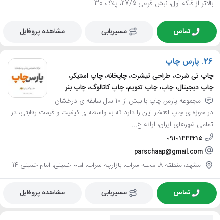
بالاتر از فلکه اول، نبش فرعی 27/5، پلاک 30
تماس
مسیریابی
مشاهده پروفایل
26.
پارس چاپ
چاپ تی شرت، طراحی تیشرت، چاپخانه، چاپ استیکر،
چاپ دیجیتال، چاپ، چاپ تقویم، چاپ کاتالوگ، چاپ بنر
مجموعه پارس چاپ با بیش از 10 سال سابقه ی درخشان
در حوزه ی چاپ افتخار این را دارد که به واسطه ی کیفیت و قیمت رقابتی، در
تمامی شهرهای ایران، ارائه خ...
09101444215
parschaap@gmail.com
مشهد، منطقه 8، محله سراب، بازارچه سراب، امام خمینی، امام خمینی 14
تماس
مسیریابی
مشاهده پروفایل