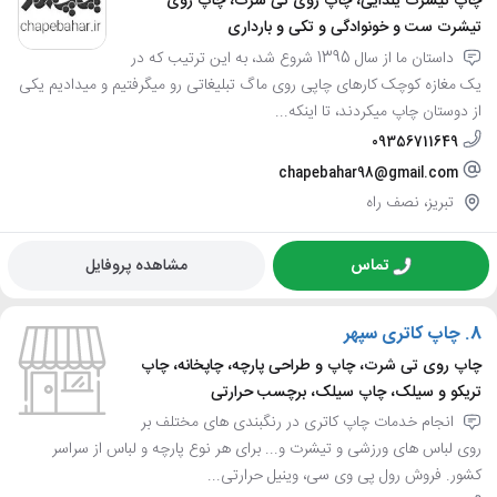
چاپ تیشرت یلدایی، چاپ روی تی شرت، چاپ روی
تیشرت ست و خونوادگی و تکی و بارداری
داستان ما از سال 1395 شروع شد، به این ترتیب که در
یک مغازه کوچک کارهای چاپی روی ماگ تبلیغاتی رو میگرفتیم و میدادیم یکی
از دوستان چاپ میکردند، تا اینکه...
09356711649
chapebahar98@gmail.com
تبریز، نصف راه
تماس
مشاهده پروفایل
8.
چاپ کاتری سپهر
چاپ روی تی شرت، چاپ و طراحی پارچه، چاپخانه، چاپ
تریکو و سیلک، چاپ سیلک، برچسب حرارتی
انجام خدمات چاپ کاتری در رنگبندی های مختلف بر
روی لباس های ورزشی و تیشرت و... برای هر نوع پارچه و لباس از سراسر
کشور. فروش رول پی وی سی، وینیل حرارتی...