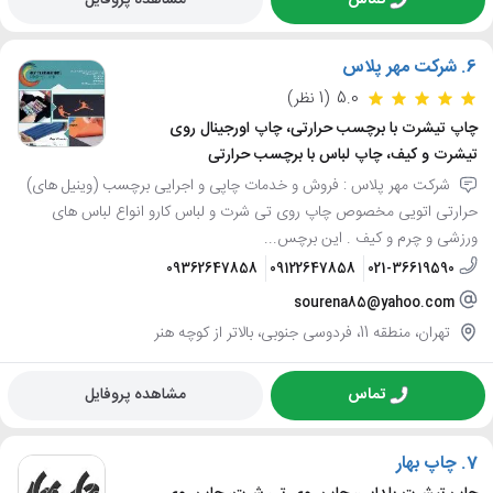
6.
شرکت مهر پلاس
5.0
(1 نظر)
چاپ تیشرت با برچسب حرارتی، چاپ اورجینال روی
تیشرت و کیف، چاپ لباس با برچسب حرارتی
شرکت مهر پلاس : فروش و خدمات چاپی و اجرایی برچسب (وینیل های)
حرارتی اتویی مخصوص چاپ روی تی شرت و لباس کارو انواع لباس های
ورزشی و چرم و کیف . این برچس...
09362647858
09122647858
021-36619590
sourena85@yahoo.com
تهران، منطقه 11، فردوسی جنوبی، بالاتر از کوچه هنر
تماس
مشاهده پروفایل
7.
چاپ بهار