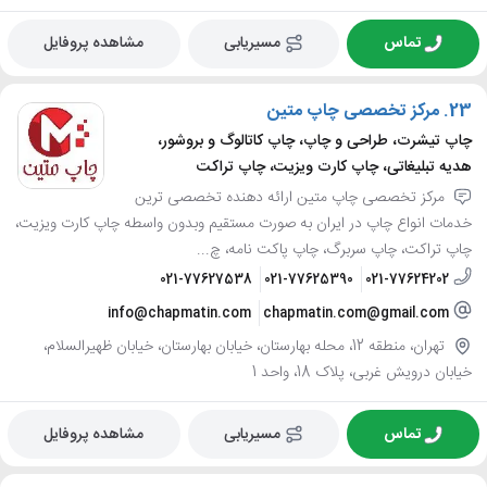
تماس
مسیریابی
مشاهده پروفایل
23.
مرکز تخصصی چاپ متین
چاپ تیشرت، طراحی و چاپ، چاپ کاتالوگ و بروشور،
هدیه تبلیغاتی، چاپ کارت ویزیت، چاپ تراکت
مرکز تخصصی چاپ متین ارائه دهنده تخصصی ترین
خدمات انواع چاپ در ایران به صورت مستقیم وبدون واسطه چاپ کارت ویزیت،
چاپ تراکت، چاپ سربرگ، چاپ پاکت نامه، چ...
021-77627538
021-77625390
021-77624202
info@chapmatin.com
chapmatin.com@gmail.com
تهران، منطقه 12، محله بهارستان، خیابان بهارستان، خیابان ظهیرالسلام،
خیابان درویش غربی، پلاک 18، واحد 1
تماس
مسیریابی
مشاهده پروفایل