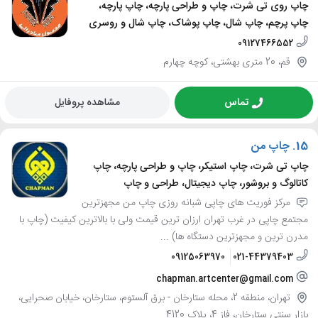
چاپ روی تی شرت، چاپ و طراحی پارچه، چاپ پارچه،
چاپ پرچم، چاپ شال، چاپ پوشاک، چاپ شال و روسری
09127466552
قم، 20 متری بهشتی، کوچه چهارم
تماس
مشاهده پروفایل
15.
چاپ من
چاپ تی شرت، چاپ استیکر، چاپ و طراحی پارچه، چاپ
کاتالوگ و بروشور، چاپ دیجیتال، طراحی و چاپ
مرکز فوریت های چاپی شبانه روزی چاپ من مجهزترین
مجتمع چاپی در غرب تهران ارزان ترین قیمت ولی با بالاترین کیفیت (چاپ با
مدرن ترین و مجهزترین دستگاه ها) ...
09125063970
021-44379403
chapman.artcenter@gmail.com
تهران، منطقه 2، محله ستارخان - برق آلستوم، ستارخان، خیابان صحرایی،
بازار سنتی ستارخان، فاز 4، پلاک 4120