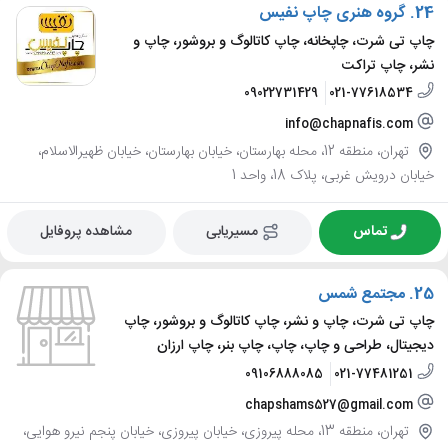
24.
گروه هنری چاپ نفیس
چاپ تی شرت، چاپخانه، چاپ کاتالوگ و بروشور، چاپ و
نشر، چاپ تراکت
09022731429
021-77618534
info@chapnafis.com
تهران، منطقه 12، محله بهارستان، خیابان بهارستان، خیابان ظهیرالاسلام،
خیابان درویش غربی، پلاک 18، واحد 1
تماس
مسیریابی
مشاهده پروفایل
25.
مجتمع شمس
چاپ تی شرت، چاپ و نشر، چاپ کاتالوگ و بروشور، چاپ
دیجیتال، طراحی و چاپ، چاپ، چاپ بنر، چاپ ارزان
09106888085
021-77481251
chapshams527@gmail.com
تهران، منطقه 13، محله پیروزی، خیابان پیروزی، خیابان پنجم نیرو هوایی،