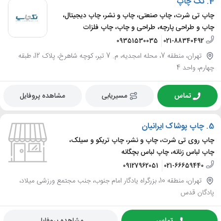
4.
تک چاپ
چاپ تی شرت، چاپ صنعتی، چاپ و نشر، چاپ دیجیتال،
چاپ و طراحی پارچه، طراحی و چاپ، چاپ فلزات
09351530035
021-88340492
تهران، منطقه 7، محله امجدیه، م. 7 تیر، کوچه شاهرخ، پلاک 12، طبقه
چهارم، واحد 4
تماس
مسیریابی
مشاهده پروفایل
5.
چاپ پوشاک ایرانیان
چاپ روی تی شرت، چاپ و نشر، چاپ تریکو و سیلک،
چاپ لباس زنانه، چاپ لباس بچگانه
09127962051
021-66659440
تهران، منطقه 10، بزرگراه یادگار امام جنوب، جنب مجتمع ورزشی میلاد،
پادگان قدس
تماس
مشاهده پروفایل