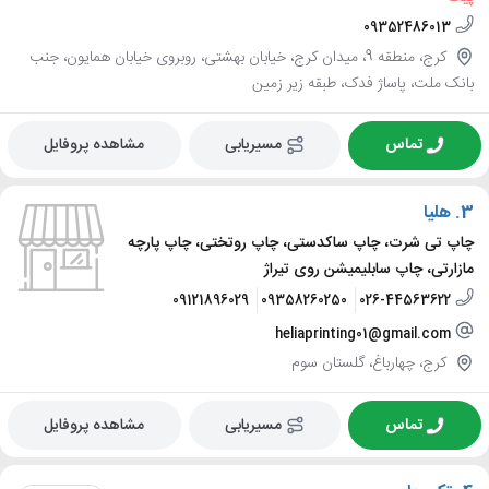
09352486013
کرج، منطقه 9، میدان کرج، خیابان بهشتی، روبروی خیابان همایون، جنب
بانک ملت، پاساژ فدک، طبقه زیر زمین
تماس
مسیریابی
مشاهده پروفایل
3.
هلیا
چاپ تی شرت، چاپ ساکدستی، چاپ روتختی، چاپ پارچه
مازارتی، چاپ سابلیمیشن روی تیراژ
09121896029
09358260250
026-44563622
heliaprinting01@gmail.com
کرج، چهارباغ، گلستان سوم
تماس
مسیریابی
مشاهده پروفایل