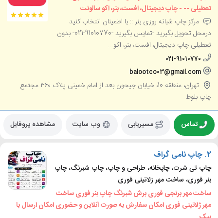
تعطیلی -- - چاپ دیجیتال، افست، بنر، اکو سالونت
مرکز چاپ شبانه روزی بنر :: با اطمینان انتخاب کنید
درمحل تحویل بگیرید -تمایس بگیرید -91010770-021- بدون
تعطیلی چاپ دیجیتال، افست، بنر، اکو...
021-91010770
balootco03@gmail.com
تهران، منطقه 10، خیابان جیحون بعد از امام خمینی پلاک ۳۶۰ مجتمع
چاپ بلوط
تماس
مسیریابی
وب سایت
مشاهده پروفایل
2.
چاپ نامی گراف
چاپ تی شرت، چاپخانه، طراحی و چاپ، چاپ شبرنگ، چاپ
بنر فوری، ساخت مهر زلاتینی فوری
ساخت مهر برنجی فوری برش شبرنگ چاپ بنر فوری ساخت
مهر ژلاتینی فوری امکان سفارش به صورت آنلاین و حضوری امکان ارسال با
پیک