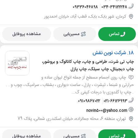
09336046898
034-34122248
کرمان، شهر بابک، بابک، قطب آباد، خیابان احمدپور
تماس
مسیریابی
مشاهده پروفایل
18.
شرکت نوین نقش
چاپ تی شرت، طراحی و چاپ، چاپ کاتالوگ و بروشور،
چاپ دیجیتال، چاپ سیلک، چاپ پازل
چاپ روی اجسام مسطح از جمله انواع لیوان ساده و
حرارتی و شبنما ، تیشرت ، پازل ، ساعت دیواری ، بشقاب ، سرامیک ، چوب و . .
. چاپ یا گلدوزی با درجات کیفی گ...
09109867022
021-66126993
novin500@yahoo.com
تهران، منطقه 6، محله جمالزاده، خیابان اسکندری شمالی، پلاک 79
تماس
مسیریابی
مشاهده پروفایل