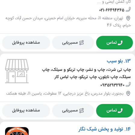
کار، کفش ایمنی و ...
021-66494365
تهران، منطقه 11، محله منیریه، خیابان امام خمینی، میدان حسن آباد، کوچه
خیام، پلاک 46
تماس
مسیریابی
مشاهده پروفایل
13.
بلو سیب
چاپ تی شرت، چاپ و نشر، چاپ تریکو و سیلک، چاپ
سیلک، چاپ نایلون، چاپ تریکو، چاپ لباس کار
09352932940
بجنورد، بلوار مدرس، باغ عزیز درجایی، 12 عطوفت، یاسین 11، طبقه همکف
تماس
مسیریابی
مشاهده پروفایل
14.
تولید و پخش شیک نگار