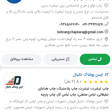
چاپ لوگو و طرح اختصاصی روی تیشرت بدون
محدودیت در نوع جنس و پارچه تیشرت با کیفیت بالای چاپ، ماندگاری بالا و
قابل شستشو
09385867140
026-34427591
behrangchapkaraj@gmail.com
کرج، منطقه 9، سه راه گوهردشت، خیابان بهشتی، کوچه ولی عصر 6، برج
جهان نما، طبقه زیرین، جنب تابلو سازی همکاری
تماس
مسیریابی
مشاهده پروفایل
12.
ایمن پوشاک دانیال
5.0
(2 نظر)
چاپ تیشرت، تیشرت، چاپ پلاستیک، چاپ هدایای
تبلیغاتی، لباس صنعتی، چاپ لباس کار، چاپ پارچه
ایمن پوشاک دانیال فروش تجهیزات ایمنی و چاپ لباس کار فروشگاه ما
همواره بر پایه مشتری مداری و در زمینه فروش تجهیزات ایمنی همچون: لباس