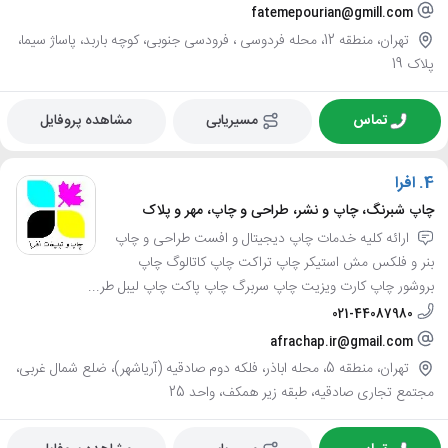
fatemepourian@gmill.com
تهران، منطقه 12، محله فردوسی ، فرودسی جنوبی، کوچه باربد، پاساژ سیما،
پلاک 19
تماس
مسیریابی
مشاهده پروفایل
4.
افرا
چاپ شبرنگ، چاپ و نشر، طراحی و چاپ، مهر و پلاک
ارائه کلیه خدمات چاپ دیجیتال و افست طراحی و چاپ
بنر و فلکس مش استیکر چاپ تراکت چاپ کاتالوگ چاپ
بروشور چاپ کارت ویزیت چاپ سربرگ چاپ پاکت چاپ لیبل طر...
021-44087980
afrachap.ir@gmail.com
تهران، منطقه 5، محله اباذر، فلکه دوم صادقیه (آریاشهر)، ضلع شمال غربی،
مجتمع تجاری صادقیه، طبقه زیر همکف، واحد 25