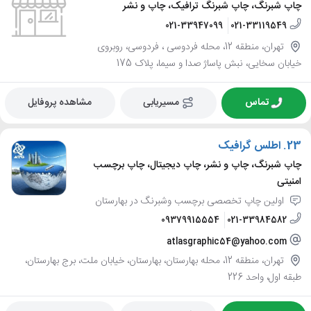
چاپ شبرنگ، چاپ شبرنگ ترافیک، چاپ و نشر
021-33947099
021-33119549
تهران، منطقه 12، محله فردوسی ، فردوسی، روبروی
خیابان سخایی، نبش پاساژ صدا و سیما، پلاک 175
تماس
مسیریابی
مشاهده پروفایل
23.
اطلس گرافیک
چاپ شبرنگ، چاپ و نشر، چاپ دیجیتال، چاپ برچسب
امنیتی
اولین چاپ تخصصی برچسب وشبرنگ در بهارستان
09379915554
021-33984582
atlasgraphic54@yahoo.com
تهران، منطقه 12، محله بهارستان، بهارستان، خیابان ملت، برج بهارستان،
طبقه اول، واحد 226