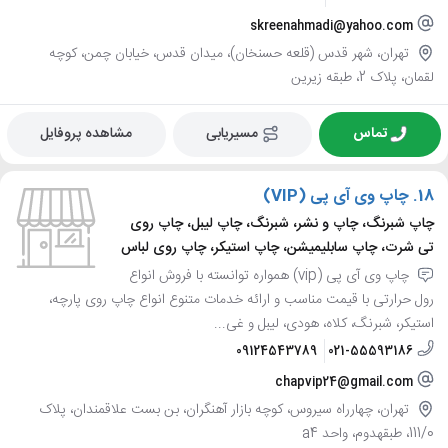
skreenahmadi@yahoo.com
تهران، شهر قدس (قلعه حسنخان)، میدان قدس، خیابان چمن، کوچه
لقمان، پلاک 2، طبقه زیرین
تماس
مسیریابی
مشاهده پروفایل
18.
چاپ وی آی پی (VIP)
چاپ شبرنگ، چاپ و نشر، شبرنگ، چاپ لیبل، چاپ روی
تی شرت، چاپ سابلیمیشن، چاپ استیکر، چاپ روی لباس
چاپ وی آی پی (vip) همواره توانسته با فروش انواع
رول حرارتی با قیمت مناسب و ارائه خدمات متنوع انواع چاپ روی پارچه،
استیکر، شبرنگ، کلاه، هودی، لیبل و غی...
09124543789
021-55593186
chapvip24@gmail.com
تهران، چهارراه سیروس، کوچه بازار آهنگران، بن بست علاقمندان، پلاک
111/0، طبقهدوم، واحد a4