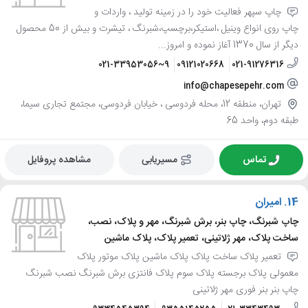
چاپ سپهر فعالیت خود را در زمینه تولید ، واردات و
چاپ روی انواع وینیل ،استیکر،برچسپ،شبرنگ ، تیشرت و بیش از 50 محصول
دیگر از سال 1370 آغاز نموده و امروز...
021-33953056~9
09121020668
021-91276316
info@chapesepehr.com
تهران، منطقه 12، محله فردوسی ، خیابان فردوسی، مجتمع تجاری سیما،
طبقه دوم، واحد 65
تماس
مسیریابی
مشاهده پروفایل
14.
امیران
چاپ شبرنگ، چاپ بنر، برش شبرنگ، مهر و پلاک، نصب،
ساخت پلاک، مهر ژلاتینی، تعمیر پلاک، پلاک ماشین
تعمیر پلاک ساخت پلاک پلاک ماشین پلاک موتور پلاک
معمولی پلاک برجسته پلاک سوم پلاک فانتزی برش شبرنگ نصب شبرنگ
چاپ بنر بنر فوری مهر ژلاتینی