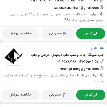
09334545394
09355145255
021-33434930
tablosazanamiran1@gmail.com
تهران، منطقه 15، محله ولی عصر - بی سیم، خیابان 17 شهریور جنوبی،
خیابان منصور شرق، پلاک 468
تماس
مسیریابی
مشاهده پروفایل
15.
هرم
چاپ شبرنگ، چاپ و نشر، چاپ دیجیتال، طراحی و چاپ
09195788188
021-65504157
heram.printing@gmail.com
تهران، شهریار، فاز، خیابان شاهد شرقی، مجتمع تجاری کیمیا، طبقه همکف،
واحد 4
تماس
مسیریابی
مشاهده پروفایل