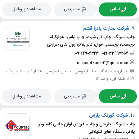
تماس
مسیریابی
مشاهده پروفایل
9.
شرکت تجارت پادرا قشم
چاپ شبرنگ، چاپ تی شرت، چاپ لباس، هولوگرام،
برچسب، برچسب اموال، کاتر پلاتر، رول های حرارتی
09124906323
021-33997256
masoudzaree3@gmai.com
تهران، منطقه 12، محله فردوسی ، خیابان فردوسی، بعد از کوچه هنر، پلاک
207، طبقه اول، واحد 16
تماس
مسیریابی
مشاهده پروفایل
10.
شرکت گورتک پارس
چاپ شبرنگ، طراحی و چاپ، فروش لوازم جانبی کامپیوتر،
پلاتر، دستگاه های تبلیغاتی