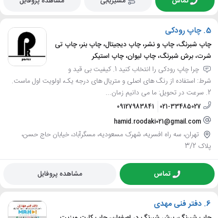
تماس
مسیریابی
مشاهده پروفایل
5.
چاپ رودکی
چاپ شبرنگ، چاپ و نشر، چاپ دیجیتال، چاپ بنر، چاپ تی
شرت، برش شبرنگ، چاپ لیوان، چاپ استیکر
چرا چاپ رودکی را انتخاب کنید 1. کیفیت بی قید و
شرط: استفاده از رنگ های اصلی و متریال های درجه یک، اولویت اول ماست.
2. سرعت در تحویل: ما می دانیم زمان...
09127983841
021-33485027
hamid.roodaki021@gmail.com
تهران، سه راه افسریه، شهرک مسعودیه، مسگرآباد، خیابان حاج حسن،
پلاک 3/2
تماس
مشاهده پروفایل
6.
دفتر فنی مهدی
چاپ شبرنگ، برش شبرنگ در اصفهان، چاپ کارت ویزیت