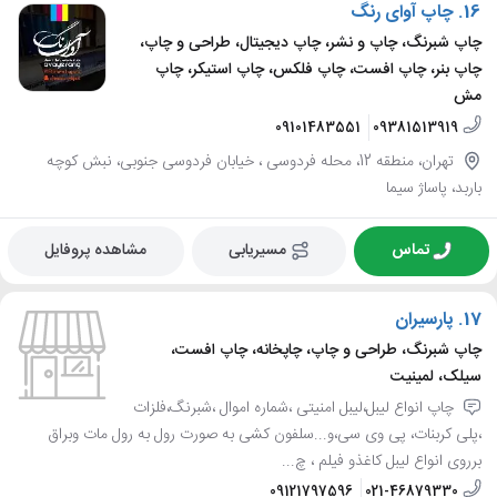
16.
چاپ آوای رنگ
چاپ شبرنگ، چاپ و نشر، چاپ دیجیتال، طراحی و چاپ،
چاپ بنر، چاپ افست، چاپ فلکس، چاپ استیکر، چاپ
مش
09101483551
09381513919
تهران، منطقه 12، محله فردوسی ، خیابان فردوسی جنوبی، نبش کوچه
باربد، پاساژ سیما
تماس
مسیریابی
مشاهده پروفایل
17.
پارسیران
چاپ شبرنگ، طراحی و چاپ، چاپخانه، چاپ افست،
سیلک، لمینیت
چاپ انواع لیبل،لیبل امنیتی ،شماره اموال ،شبرنگ،فلزات
،پلی کربنات، پی وی سی،و...سلفون کشی به صورت رول به رول مات وبراق
برروی انواع لیبل کاغذو فیلم ، چ...
09121797596
021-46879330