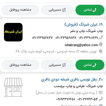
تماس
مسیریابی
مشاهده پروفایل
19.
ایران شبرنگ (فروش)
چاپ شبرنگ، چاپ و نشر
021-33956837
021-33956838
021-33901899
ishabrang@yahoo.com
تهران، منطقه 12، محله فردوسی ، فردوسی، کوچه باربد، پلاک 68
تماس
مسیریابی
مشاهده پروفایل
20.
بغل نویسی باقری شیشه دودی باقری
چاپ شبرنگ، طراحی و چاپ، برچسب
( پرده مینی بوس به صورت سیار نصب در محل)
09193376651
021-36643054