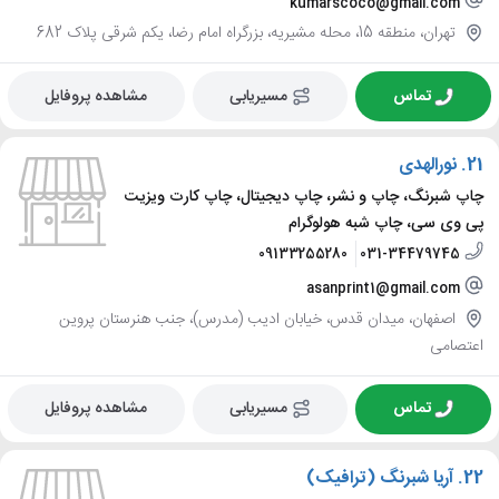
kumarscoco@gmail.com
تهران، منطقه 15، محله مشیریه، بزرگراه امام رضا، یکم شرقی پلاک 682
تماس
مسیریابی
مشاهده پروفایل
21.
نورالهدی
چاپ شبرنگ، چاپ و نشر، چاپ دیجیتال، چاپ کارت ویزیت
پی وی سی، چاپ شبه هولوگرام
09133255280
031-34479745
asanprint1@gmail.com
اصفهان، میدان قدس، خیابان ادیب (مدرس)، جنب هنرستان پروین
اعتصامی
تماس
مسیریابی
مشاهده پروفایل
22.
آریا شبرنگ (ترافیک)