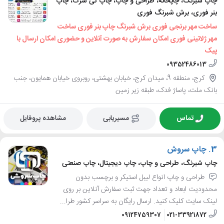
چاپ شبرنگ، چاپخانه، طراحی و چاپ، چاپ تی شرت، چاپ
بنر فوری، برش شبرنگ فوری
ساخت مهر برنجی فوری برش شبرنگ چاپ بنر فوری ساخت
مهر ژلاتینی فوری امکان سفارش به صورت آنلاین و حضوری امکان ارسال با
پیک
09352486013
کرج، منطقه 9، میدان کرج، خیابان بهشتی، روبروی خیابان همایون، جنب
بانک ملت، پاساژ فدک، طبقه زیر زمین
تماس
مسیریابی
مشاهده پروفایل
3.
چاپ سروش
چاپ شبرنگ، طراحی و چاپ، چاپ دیجیتال، چاپ صنعتی
طراحی و چاپ انواع لیبل استیکر و برچسب بدون
محدودیت ابعاد و تعداد جهت ثبت سفارش آنلاین بر روی
لینک سایت کلیک کنید. ارسال رایگان به سراسر کشور طرا...
09124759307
021-33921872