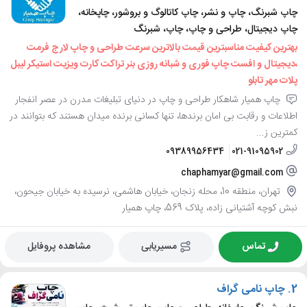
چاپ شبرنگ، چاپ و نشر، چاپ کاتالوگ و بروشور، چاپخانه،
چاپ دیجیتال، طراحی و چاپ، چاپ، شبرنگ
بهترین کیفیت مناسبترین قیمت بالاترین سرعت طراحی و چاپ لارج فرمت
،دیجیتال و افست چاپ فوری و شبانه روزی بنر تراکت کارت ویزیت استیکر لیبل
پلات مهر تابلو
چاپ همیار شاهکار طراحی و چاپ در دنیای تبلیغات مدرن در عصر انفجار
اطلاعات و رقابت بی امان برندها، تنها کسانی برنده میدان هستند که بتوانند در
کمترین ز...
09389956434
021-91095902
chaphamyar@gmail.com
تهران، منطقه 10، محله زنجان، خیابان هاشمی، نرسیده به خیابان جیحون،
نبش کوچه آشتیانی زاده، پلاک 569، چاپ همیار
تماس
مسیریابی
مشاهده پروفایل
2.
چاپ نامی گراف