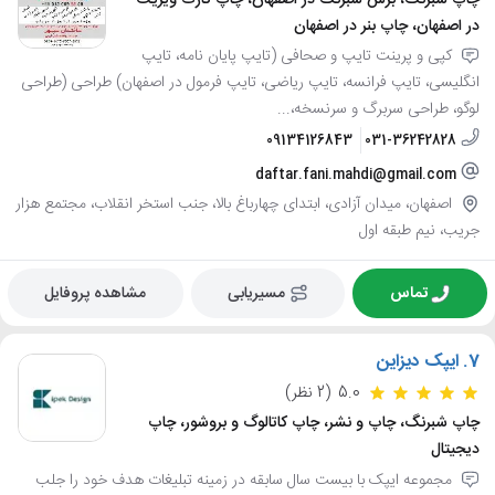
در اصفهان، چاپ بنر در اصفهان
کپی و پرینت تایپ و صحافی (تایپ پایان نامه، تایپ
انگلیسی، تایپ فرانسه، تایپ ریاضی، تایپ فرمول در اصفهان) طراحی (طراحی
لوگو، طراحی سربرگ و سرنسخه،...
09134126843
031-36242828
daftar.fani.mahdi@gmail.com
اصفهان، میدان آزادی، ابتدای چهارباغ بالا، جنب استخر انقلاب، مجتمع هزار
جریب، نیم طبقه اول
تماس
مسیریابی
مشاهده پروفایل
7.
ایپک دیزاین
5.0
(2 نظر)
چاپ شبرنگ، چاپ و نشر، چاپ کاتالوگ و بروشور، چاپ
دیجیتال
مجموعه ایپک با بیست سال سابقه در زمینه تبلیغات هدف خود را جلب