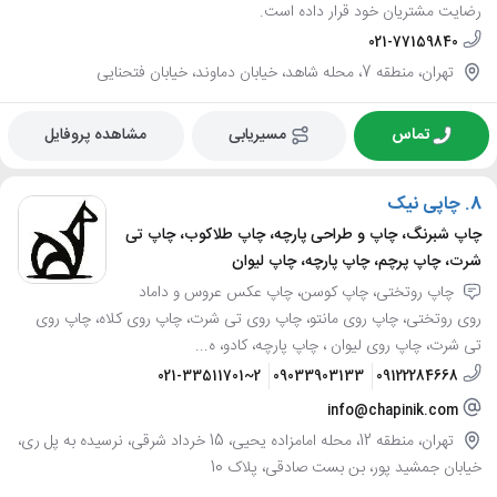
رضایت مشتریان خود قرار داده است.
021-77159840
تهران، منطقه 7، محله شاهد، خیابان دماوند، خیابان فتحنایی
تماس
مسیریابی
مشاهده پروفایل
8.
چاپی نیک
چاپ شبرنگ، چاپ و طراحی پارچه، چاپ طلاکوب، چاپ تی
شرت، چاپ پرچم، چاپ پارچه، چاپ لیوان
چاپ روتختی، چاپ کوسن، چاپ عکس عروس و داماد
روی روتختی، چاپ روی مانتو، چاپ روی تی شرت، چاپ روی کلاه، چاپ روی
تی شرت، چاپ روی لیوان ، چاپ پارچه، کادو، ه...
021-33511701~2
09033903133
09122284668
info@chapinik.com
تهران، منطقه 12، محله امامزاده یحیی، 15 خرداد شرقی، نرسیده به پل ری،
خیابان جمشید پور، بن بست صادقی، پلاک 10