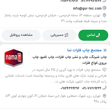
09123909602
021-33979466
info@gur-tec.com
تهران، منطقه 12، محله فردوسی ، خیابان فردوسی، نبش کوچه باربد، پاساژ
صدا و سیما، طبقه همکف، واحد 31
تماس
مسیریابی
مشاهده پروفایل
11.
مجتمع چاپ فلزات نما
چاپ شبرنگ، چاپ و نشر، چاپ فلزات، چاپ تامپو، چاپ
برروی انواع فلزات
مجتمع چاپ فلزات با بهره گیری از 45 سال تجربه در
طراحی و تولید مارک های فلزی ساده و برجسته توانسته است خدمات شایانی
را به کارخانه جات کشور، شرکت های ت...
09124364296
021-77619236
تهران، ری، شهرک صنعتی، بلوار ابن سینا، خیابان 21، کوی چهارم، کوی 1/4،
پلاک 990