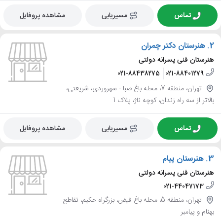
تماس
مسیریابی
مشاهده پروفایل
2.
هنرستان دکتر چمران
هنرستان فنی پسرانه دولتی
021-88438275
021-88401279
تهران، منطقه 7، محله باغ صبا - سهروردی، شریعتی،
بالاتر از سه راه زندان، کوچه ناژ، پلاک 1
تماس
مسیریابی
مشاهده پروفایل
3.
هنرستان پیام
هنرستان فنی پسرانه دولتی
021-44047173
تهران، منطقه 5، محله باغ فیض، بزرگراه حکیم، تقاطع
بهنام و پیامبر