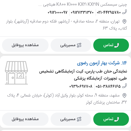
چینی سیسمکس K800 K1000 KX21 KX21N هیتاچی ...
09121000097
09127331370
021-44295780
تهران، منطقه 2، محله صادقيه - آرياشهر، فلکه دوم صادقیه (آریاشهر)، بلوار
گلاب، پلاک 63
تماس
مسیریابی
مشاهده پروفایل
14.
شرکت بهار آزمون رضوی
نمایندگی حنان طب پارس، کیت آزمایشگاهی تشخیص
طبی، تجهیزات آزمایشگاه پزشکی
09390697708
051-38846165
مشهد، منطقه 9، محله کوثر، بلوار وکیل آباد (کوثر)، خیابان شمالی 4، پلاک
32، ساختمان پزشکان کوثر
تماس
مسیریابی
مشاهده پروفایل