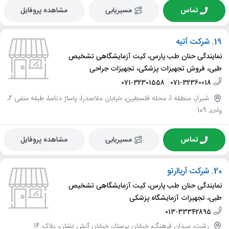
تماس
مسیریابی
مشاهده پروفایل
19.
شرکت آتیه
نمایندگی حنان طب پارس، کیت آزمایشگاهی تشخیص
طبی، فروش تجهیزات پزشکی، تجهیزات جراحی
071-32301558
071-32360018
شیراز، منطقه 1، محله فلسطین، خیابان ملاصدرا، پاساژ دناسا، طبقه منفی 2،
واحد 109
تماس
مسیریابی
مشاهده پروفایل
20.
شرکت آریاارتو
نمایندگی حنان طب پارس، کیت آزمایشگاهی تشخیص
طبی، تجهیزات آزمایشگاه پزشکی
013-33342895
رشت، میدان فرهنگ، خیابان پرستار، خیابان آتش نشان، پلاک 14