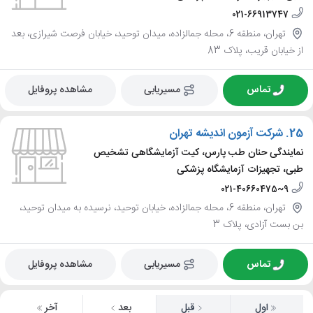
021-66913747
تهران، منطقه 6، محله جمالزاده، میدان توحید، خیابان فرصت شیرازی، بعد
از خیابان قریب، پلاک 83
تماس
مسیریابی
مشاهده پروفایل
25.
شرکت آزمون اندیشه تهران
نمایندگی حنان طب پارس، کیت آزمایشگاهی تشخیص
طبی، تجهیزات آزمایشگاه پزشکی
021-40660475~9
تهران، منطقه 6، محله جمالزاده، خیابان توحید، نرسیده به میدان توحید،
بن بست آزادی، پلاک 3
تماس
مسیریابی
مشاهده پروفایل
اول
قبل
بعد
آخر