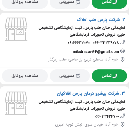
تماس
مسیریابی
مشاهده پروفایل
2.
شرکت پارس طب افلاک
نمایندگی حنان طب پارس، کیت آزمایشگاهی تشخیص
طبی، فروش تجهیزات آزمایشگاهی
09166633070
066-33339078
miladrazavi64@gmail.com
خرم آباد، ساحلی غربی پل حاجی، جنب زیرگذر
تماس
مسیریابی
مشاهده پروفایل
3.
شرکت پیشرو درمان پارس افلاکیان
نمایندگی حنان طب پارس، کیت آزمایشگاهی تشخیص
طبی، فروش تجهیزات آزمایشگاهی
066-33424700
خرم آباد، خیابان علوی، نبش کوچه امیری