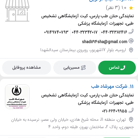
1.0
(3 نظر)
نمایندگی حنان طب پارس، کیت آزمایشگاهی تشخیص
طبی، تجهیزات آزمایشگاه پزشکی
09149740793
044-32342017
044-32382416
shadii94sha@gmail.com
ارومیه، بلوار 17شهریور، روبروی بیمارستان سیدالشهدا
تماس
مسیریابی
مشاهده پروفایل
11.
شرکت مهرشاد طب
نمایندگی حنان طب پارس، کیت آزمایشگاهی تشخیص
طبی، تجهیزات آزمایشگاه پزشکی
021-66409955
تهران، منطقه 11، محله شیخ هادی، خیابان ولی عصر، نرسیده به خیابان
جمهوری، پلاک 2، ساختمان بهروز، طبقه دوم، واحد 4