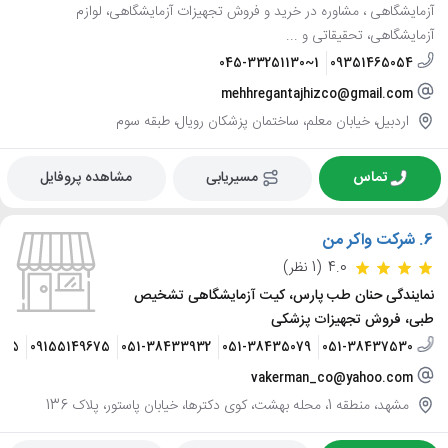
آزمایشگاهی ، مشاوره در خرید و فروش تجهیزات آزمایشگاهی، لوازم
آزمایشگاهی، تحقیقاتی و ...
045-33251130~1
09351465054
mehhregantajhizco@gmail.com
اردبیل، خیابان معلم، ساختمان پزشکان رویال، طبقه سوم
تماس
مسیریابی
مشاهده پروفایل
6.
شرکت واکر من
4.0
(1 نظر)
نمایندگی حنان طب پارس، کیت آزمایشگاهی تشخیص
طبی، فروش تجهیزات پزشکی
675
09155149675
051-38433932
051-38435079
051-38437530
vakerman_co@yahoo.com
مشهد، منطقه 1، محله بهشت، کوی دکترها، خیابان پاستور، پلاک 136