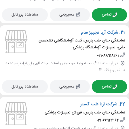
تماس
مسیریابی
مشاهده پروفایل
21.
شرکت آریا تجهیز سام
نمایندگی حنان طب پارس، کیت آزمایشگاهی تشخیص
طبی، تجهیزات آزمایشگاه پزشکی
021-88918261
تهران، منطقه 6، محله ولیعصر، خیابان استاد نجات الهی (ویلا)، نرسیده به
طالقانی، پلاک 12
تماس
مسیریابی
مشاهده پروفایل
22.
شرکت آریا طب گستر
نمایندگی حنان طب پارس، فروش تجهیزات پزشکی
021-66946164
تهران، منطقه 11، محله حشمت الدوله، خیابان جمهوری،