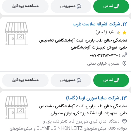
تماس
مسیریابی
مشاهده پروفایل
12.
شرکت آشیانه سلامت غرب
1.5
(1 نظر)
نمایندگی حنان طب پارس، کیت آزمایشگاهی تشخیص
طبی، فروش تجهیزات آزمایشگاهی
087-33282073~4
سنندج، خیابان نمکی
تماس
مسیریابی
مشاهده پروفایل
13.
شرکت ساینا سورن آزما (گاما)
نمایندگی حنان طب پارس، کیت آزمایشگاهی تشخیص
طبی، تجهیزات آزمایشگاه پزشکی، لوازم مصرفی
دستگاه اندازه گیری هورمون گاما کانتر تک، پنج و
دوازده کاناله میکروسکوپهای OLYMPUS NIKON LEITZ و میکروسکوپهای