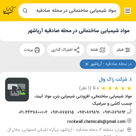
مواد شیمیایی ساختمانی در محله صادقیه آریاشهر
فیلتر
نقشه
اشتراک گذاری
پرینت
در محله صادقيه - آرياشهر
1.
شرکت راک وال
5.0
(1 نظر)
مواد شیمیایی ساختمانی، افزودنی شیمیایی بتن، مواد آببند،
چسب کاشی و سرامیک
021-44388001~2
09120875715
09120879891
09120879892
rockwall.chemicals@gmail.com
تهران، منطقه 2، محله صادقيه - آرياشهر، بزرگراه اشرفی اصفهانی، جلال آل