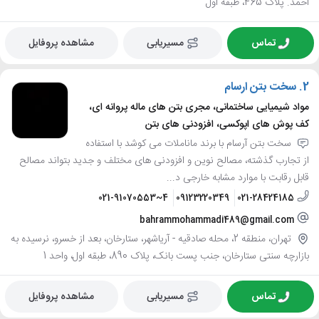
احمد. پلاک 465، طبقه اول
تماس
مسیریابی
مشاهده پروفایل
2.
سخت بتن ارسام
مواد شیمیایی ساختمانی، مجری بتن های ماله پروانه ای،
کف پوش های اپوکسی، افزودنی های بتن
سخت بتن آرسام با برند ماناملات می کوشد با استفاده
از تجارب گذشته، مصالح نوین و افزودنی های مختلف و جدید بتواند مصالح
قابل رقابت با موارد مشابه خارجی د...
021-91070553~4
09123220349
021-28424185
bahrammohammadi489@gmail.com
تهران، منطقه 2، محله صادقيه - آرياشهر، ستارخان، بعد از خسرو، نرسیده به
بازارچه سنتی ستارخان، جنب پست بانک، پلاک 890، طبقه اول، واحد 1
تماس
مسیریابی
مشاهده پروفایل