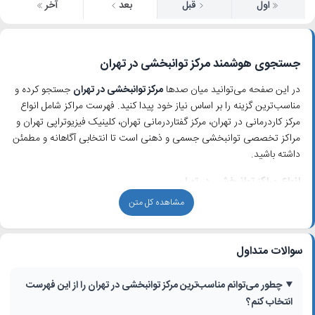
اول
قبل
بعد
آخر
جستجوی هوشمند مرکز توانبخشی در تهران
در این صفحه می‌توانید میان صدها
مرکز توانبخشی در تهران
جستجو کرده و
مناسب‌ترین گزینه را بر اساس نیاز خود پیدا کنید. فهرست مراکز شامل انواع
مرکز کاردرمانی در تهران، مرکز گفتاردرمانی تهران، کلینیک فیزیوتراپی تهران و
مراکز تخصصی توانبخشی جسمی و ذهنی است تا انتخابی آگاهانه و مطمئن
داشته باشید.
انواع مراکز توانبخشی در تهران
مشاهده کل متن
در نتیجه‌های جستجو، ترکیبی از مراکز خصوصی، دولتی، خیریه و کلینیک‌های
چندرشته‌ای را مشاهده می‌کنید. برخی مراکز توانبخشی ویژه کودکان، برخی
مخصوص سالمندان و برخی بر درمان بیماران سکته مغزی، آسیب نخاعی یا
سوالات متداول
مشکلات گفتاری تمرکز دارند. توضیحات کوتاه هر مرکز به شما کمک می‌کند
خدماتی مانند کاردرمانی، گفتاردرمانی، فیزیوتراپی، توانبخشی قلبی – ریوی یا
بازتوانی بعد از جراحی را به‌سرعت تشخیص دهید.
چطور می‌توانم مناسب‌ترین مرکز توانبخشی در تهران را از این فهرست
انتخاب کنم؟
استفاده از فیلترها برای یافتن بهترین گزینه