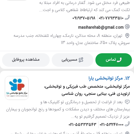
طبیعی فرد مختل می شود. گفتار درمانی به افراد مبتلا به
لکنت کمک می کند که ارتباطاط شفاهی، کلامی و اجت...
09193705198
021-77933510
masiharehab@gmail.com
تهران، منطقه 8، محله مدائن، نارمک، چهارراه تلفنخانه، جنب مدرسه
سروش، پلاک 250، ساختمان عدل، واحد 13
تماس
مسیریابی
مشاهده پروفایل
12.
مرکز توانبخشی یارا
مرکز توانبخشی، متخصص طب فیزیکی و توانبخشی،
ارتوپدی فنی، بینایی سنجی، روان شناسی
بعد از فراغت از تحصیل و درمانگری تو کلینیک ها و
بیمارستان های مختلف و دیدن مشکلات و کمبودها و رنج توانجویان و بیماران
عزیز از نزدیک تصمیم گرفتیم تو یه...
021-55333543
021-53247000