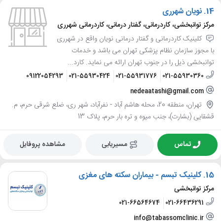
14.
نویان شهرری
مرکز توانبخشی، کاردرمانی، گفتار درمانی، کاردرمانی شهرری
کلینیک کاردرمانی و گفتار درمانی نویان واقع در شهرری
با مجوز سازمان نظام پزشکی تهران می باشد و خدمات
توانبخشی ذیل را در جنوب تهران ارائه می نماید. کارد...
09122054293
021-55930424
021-55931776
021-55930360
nedeaatashi@gmail.com
تهران، منطقه 20، محله هاشم آباد - نفرآباد، شهر ری، ضلع شرقی حرم، م.
قشقایی (بشارت)، جنب میوه و تره بار حرم، پلاک 13
تماس
مسیریابی
مشاهده پروفایل
15.
کلینیک تبسم - بیماران سکته های مغزی
مرکز توانبخشی
021-66564674
021-66436291
info@tabassomclinic.ir