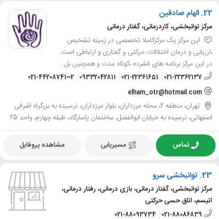
22.
الهام صادقین
مرکز توانبخشی، کاردرمانی، گفتار درمانی
این مرکز یک مرکزکاملا تخصصی در زمینه تشخیص
،ارزیابی و درمان اختلالات حرکتی و گفتاری و ارتباطی است.
در این مرکز برنامه های فشرده ،کوتاه مدت و همچنین بل...
021-44208741~2
09332042811
021-22361651
021-22362137
elham_otr@hotmail.com
تهران، منطقه 2، محله مرزداران، بلوار مرزداران، نرسیده به بزرگراه اشرفی
اصفهانی، نرسیده به خیابان ابوالفضل، ساختمان پاسارگاد، طبقه چهارم، واحد 25
تماس
مسیریابی
مشاهده پروفایل
23.
توانبخشی سرو
مرکز توانبخشی، گفتار درمانی، بازی درمانی، رفتار درمانی،
اتیسم، اتاق حسی حرکتی
021-88093734
021-88086839