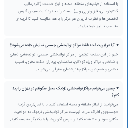
با استفاده از فیلترهای منطقه، محله و نوع خدمات (کاردرمانی،
برای دقیق‌تر شدن جستجوی
مرکز توانبخشی در تهران
می‌توانید از فیلترهای
گفتاردرمانی، فیزیوتراپی و …) لیست را محدود کنید، سپس آدرس،
پیشرفته استفاده کنید:
تخصص‌ها و نظرات کاربران هر مرکز را با هم مقایسه کنید تا گزینه‌ای
استان و شهر:
انتخاب استان تهران و سپس شهر تهران برای دسترسی به نتایج
متناسب با نیاز خود بیابید.
مرتبط.
محدوده شهر، منطقه و محله:
جستجوی مراکز در نزدیکی محل سکونت یا
محل کار شما (مثلاً توانبخشی در تجریش، صادقیه، تهرانپارس، نارمک و …).
آیا در این صفحه فقط مراکز توانبخشی جسمی نمایش داده می‌شود؟
فعالیت شغلی:
انتخاب دسته‌ای مانند کاردرمانی، گفتاردرمانی، فیزیوتراپی، مرکز
خیر، در این صفحه ترکیبی از مراکز توانبخشی جسمی، توانبخشی ذهنی
بازتوانی اعتیاد یا توانبخشی سالمندان.
و شناختی، مراکز ویژه کودکان، سالمندان، بیماران سکته مغزی، آسیب
جستجوی اطراف من:
مشاهده کلینیک‌های توانبخشی نزدیک شما بر اساس
نخاعی و همچنین مراکز چندرشته‌ای معرفی می‌شوند.
موقعیت مکانی.
معیارهای مهم در انتخاب مرکز توانبخشی مناسب
چطور می‌توانم مراکز توانبخشی نزدیک محل سکونتم در تهران را پیدا
پیش از انتخاب
بهترین مرکز توانبخشی تهران
به مواردی مانند تخصص‌های
کنم؟
تیم درمان، امکانات و تجهیزات، دسترسی با حمل‌ونقل عمومی، وجود پارکینگ،
می‌توانید از فیلتر منطقه و محله استفاده کنید یا با فعال‌کردن گزینه
و امتیاز و نظرات سایر کاربران توجه کنید. بررسی آدرس دقیق، شماره تلفن
مرکز توانبخشی و حوزه‌های تخصصی (مثلاً کودکان اوتیسم، مشکلات
«جستجوی اطراف من»، فهرست مراکز توانبخشی نزدیک به موقعیت
یادگیری، یا آسیب‌های ورزشی) کمک می‌کند کلینیک بازتوانی تهران را مطابق
مکانی خود را مشاهده کنید و سپس آدرس‌ها را با یکدیگر مقایسه کنید.
شرایط خود انتخاب کنید.