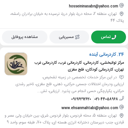
hosseininasabn@yahoo.com
تهران، منطقه 2، محله دریا، بلوار دریا، نرسیده به خیابان برادران رامشه،
پلاک 44
تماس
مسیریابی
مشاهده پروفایل
24.
کاردرمانی آینده
مرکز توانبخشی، کاردرمانی، کاردرمانی غرب، کاردرمانی غرب
تهران، کاردرمانی کودکان، فلج مغزی
در این مرکز خدمات تخصصی در زمینه تشخیص،
ارزیابی ودرمان اختلالات جسمی حرکتی، ذهنی، فلج مغزی، تاخیر رشدی
حرکتی، یکپارچگی حسی انجام می پذیرد. ارزیابی، تش...
09196292620
021-44058968
www.ehsanmahtabi@yahoo.com
تهران، منطقه 5، محله فردوس، بلوار فردوس شرق، بین خیابان ولی عصر و
قبادی، جنب دبیرستان دخترانه انرژی هسته ای، پلاک 70، طبقه سوم، واحد 9