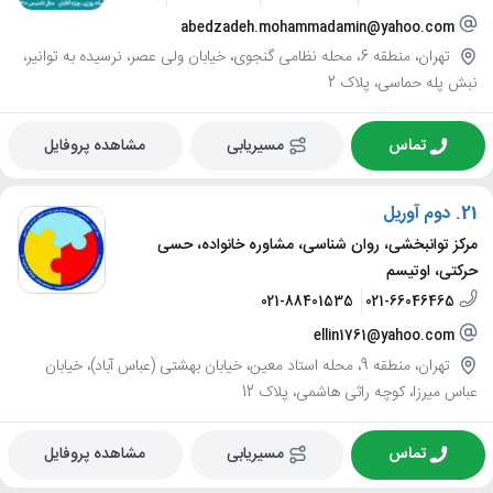
abedzadeh.mohammadamin@yahoo.com
تهران، منطقه 6، محله نظامی گنجوی، خیابان ولی عصر، نرسیده به توانیر،
نبش پله حماسی، پلاک 2
تماس
مسیریابی
مشاهده پروفایل
21.
دوم آوریل
مرکز توانبخشی، روان شناسی، مشاوره خانواده، حسی
حرکتی، اوتیسم
021-88401535
021-66046465
ellin1761@yahoo.com
تهران، منطقه 9، محله استاد معین، خیابان بهشتی (عباس آباد)، خیابان
عباس میرزا، کوچه راثی هاشمی، پلاک 12
تماس
مسیریابی
مشاهده پروفایل