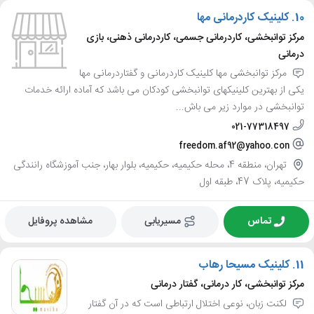
10.
کلینیک کاردرمانی مها
مرکز توانبخشی، کاردرمانی جسمی، کاردرمانی ذهنی، بازی
درمانی
مرکز توانبخشی مها کلینیک کاردرمانی و گفتاردرمانی مها
یکی از بهترین کلینیکهای توانبخشی کودکان می باشد که آماده ارائه خدمات
توانبخشی در موارد زیر می باش...
021-77318497
freedom.af92@yahoo.con
تهران، منطقه 4، محله حکیمیه، حکیمیه، بلوار بهار، جنب آموزشگاه رانندگی
حکیمیه، پلاک 47، طبقه اول
تماس
مسیریابی
مشاهده پروفایل
11.
کلینیک مسیحا رهاب
مرکز توانبخشی، کار درمانی، گفتار درمانی
لکنت زبان، نوعی اختلال ارتباطی است که در آن گفتار