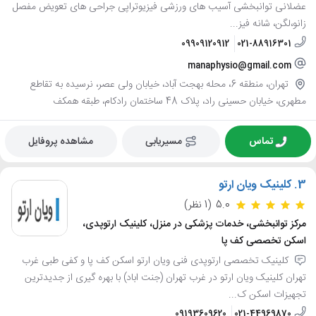
عضلانی توانبخشی آسیب های ورزشی فیزیوتراپی جراحی های تعویض مفصل
زانو،لگن، شانه فیز...
09909120912
021-88916301
manaphysio@gmail.com
تهران، منطقه 6، محله بهجت آباد، خیابان ولی عصر، نرسیده به تقاطع
مطهری، خیابان حسینی راد، پلاک 48 ساختمان رادکام، طبقه همکف
تماس
مسیریابی
مشاهده پروفایل
3.
کلینیک ویان ارتو
5.0
(1 نظر)
مرکز توانبخشی، خدمات پزشکی در منزل، کلینیک ارتوپدی،
اسکن تخصصی کف پا
کلینیک تخصصی ارتوپدی فنی ویان ارتو اسکن کف پا و کفی طبی غرب
تهران کلینیک ویان ارتو در غرب تهران (جنت اباد) با بهره گیری از جدیدترین
تجهیزات اسکن ک...
09193609620
021-44969870