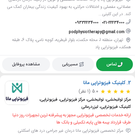
عضلانی، مفصلی و اختلالات حرکتی، به بهبود کیفیت زندگی بیماران کمک می
کند. در این کلینی...
09332234000
021-22234000
podphysiotherapy@gmail.com
تهران، منطقه 1، محله حکمت، بلوار قیطریه، کوچه نامی، پلاک 6، طبقه
همکف، فیزیوتراپی پاد
تماس
مسیریابی
مشاهده پروفایل
2.
کلینیک فیزیوتراپی مانا
5.0
(1 نظر)
مرکز توانبخشی، توانبخشی، مرکز فیزیوتراپی، فیزیوتراپی،
کلینیک فیزیوتراپی، لیزردرمانی
ارائه خدمات تخصصی فیزیوتراپی مجهز به پیشرفته ترین تجهیزات روز دنیا
طرف قرارداد بیمه های پایه، تکمیلی و بانک ها
مرکز تخصصی فیزیوتراپی مانا درمان غیر جراحی درد های اسکلتی