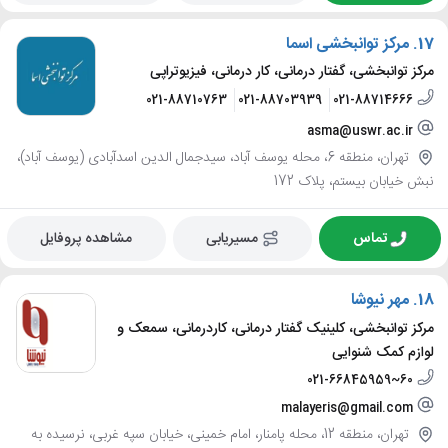
17.
مرکز توانبخشی اسما
مرکز توانبخشی، گفتار درمانی، کار درمانی، فیزیوتراپی
021-88710763
021-88703939
021-88714666
asma@uswr.ac.ir
تهران، منطقه 6، محله یوسف آباد، سیدجمال الدین اسدآبادی (یوسف آباد)،
نبش خیابان بیستم، پلاک 172
تماس
مسیریابی
مشاهده پروفایل
18.
مهر نیوشا
مرکز توانبخشی، کلینیک گفتار درمانی، کاردرمانی، سمعک و
لوازم کمک شنوایی
021-66845959~60
malayeris@gmail.com
تهران، منطقه 12، محله پامنار، امام خمینی، خیابان سپه غربی، نرسیده به