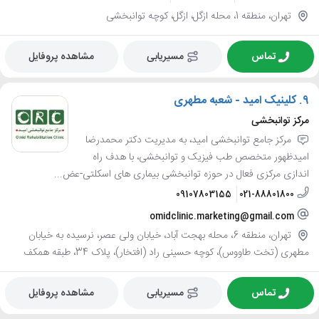
تهران، منطقه 1، محله ازگل، ازگل، کوچه توانبخشی
تماس
مسیریابی
مشاهده پروفایل
9.
کلینیک امید - شعبه مطهری
مرکز توانبخشی
مرکز جامع توانبخشی امید، به مدیریت دکتر محمدرضا
امیدظهور متخصص طب فیزیک و توانبخشی، با هدف راه
اندازی مرکزی فعال در حوزه توانبخشی بیماری های اسکلتی-عض...
09107803155
021-88801800
omidclinic.marketing@gmail.com
تهران، منطقه 6، محله بهجت آباد، خیابان ولی عصر، نرسیده به خیابان
مطهری (تخت طاووس)، کوچه حسینی راد (افتخار)، پلاک 34، طبقه همکف
تماس
مسیریابی
مشاهده پروفایل