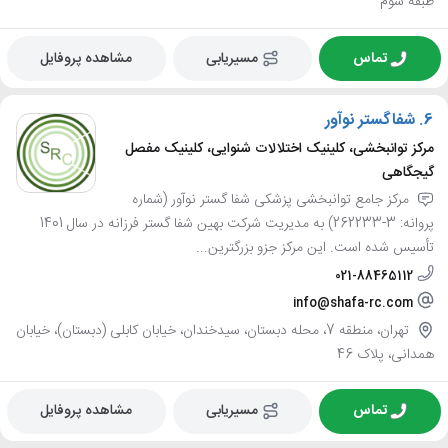
طبقه سوم
تماس
مسیریابی
مشاهده پروفایل
6.
شفاگستر نوآور
مرکز توانبخشی، کلینیک اختلالات شنوایی، کلینیک مفصل
گیجگاهی
مرکز جامع توانبخشی پزشکی شفا گستر نوآور (شماره
پروانه: 3-262233) به مدیریت شرکت بهین شفا گستر فرزانه در سال 1401
تأسیس شده است. این مرکز جزو بزرگترین...
021-88465112
info@shafa-rc.com
تهران، منطقه 7، محله دبستان، سیدخندان، خیابان کابلی (دبستان)، خیابان
همدانی، پلاک 46
تماس
مسیریابی
مشاهده پروفایل