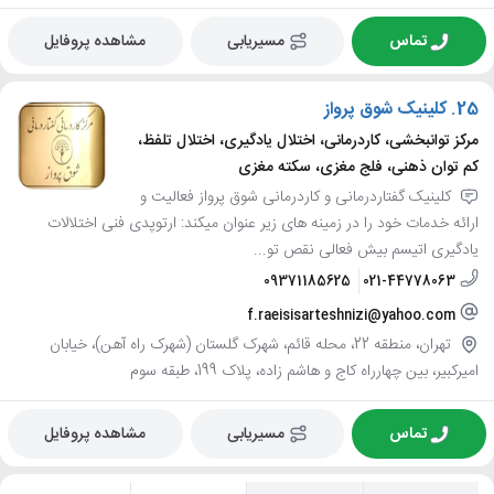
تماس
مسیریابی
مشاهده پروفایل
25.
کلینیک شوق پرواز
مرکز توانبخشی، کاردرمانی، اختلال یادگیری، اختلال تلفظ،
کم توان ذهنی، فلج مغزی، سکته مغزی
کلینیک گفتاردرمانی و کاردرمانی شوق پرواز فعالیت و
ارائه خدمات خود را در زمینه های زیر عنوان میکند: ارتوپدی فنی اختلالات
یادگیری اتیسم بیش فعالی نقص تو...
09371185625
021-44778063
f.raeisisarteshnizi@yahoo.com
تهران، منطقه 22، محله قائم، شهرک گلستان (شهرک راه آهن)، خیابان
امیرکبیر، بین چهارراه کاج و هاشم زاده، پلاک 199، طبقه سوم
تماس
مسیریابی
مشاهده پروفایل