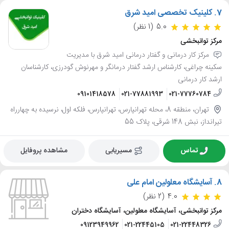
7.
کلینیک تخصصی امید شرق
5.0
(1 نظر)
مرکز توانبخشی
مرکز کار درمانی و گفتار درمانی امید شرق با مدیریت
سکینه چراغی، کارشناس ارشد گفتار درمانگر و مهرنوش گودرزی، کارشناسان
ارشد کار درمانی
09101418578
021-77881993
021-77760784
تهران، منطقه 8، محله تهرانپارس، تهرانپارس، فلکه اول، نرسیده به چهارراه
تیرانداز، نبش 148 شرقی، پلاک 55
تماس
مسیریابی
مشاهده پروفایل
8.
آسایشگاه معلولین امام علی
4.0
(2 نظر)
مرکز توانبخشی، آسایشگاه معلولین، آسایشگاه دختران
09123949962
021-22445105
021-22448326