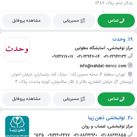
یادگار امام، پلاک 1386
تماس
مسیریابی
مشاهده پروفایل
19.
وحدت
مرکز توانبخشی، آسایشگاه معلولین
09122717017
021-22947014
021-22942132
info@vahdat-mrrcc.com
تهران، منطقه 4، محله حسین آباد - مبارک آباد، پاسداران، خیابان اخوان
(بوستان 2)، خیابان افشاری، بالاتر از تالار ساقدوش، کوچه وحدت، پلاک 4
تماس
مسیریابی
مشاهده پروفایل
20.
توانبخشی ذهن زیبا
مرکز توانبخشی، اعصاب و روان
09353643535
09122606477
021-88662960
021-88662855