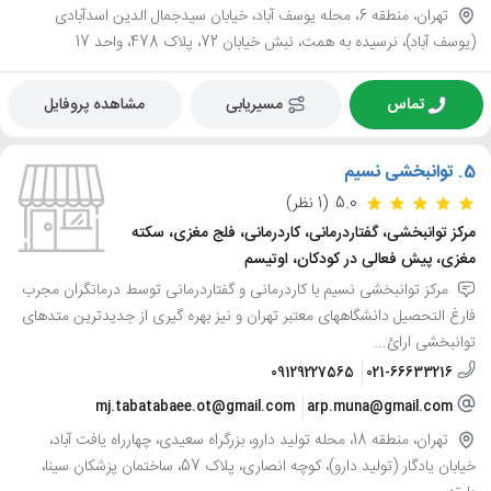
تهران، منطقه 6، محله یوسف آباد، خیابان سیدجمال الدین اسدآبادی
(یوسف آباد)، نرسیده به همت، نبش خیابان 72، پلاک 478، واحد 17
تماس
مسیریابی
مشاهده پروفایل
5.
توانبخشی نسیم
5.0
(1 نظر)
مرکز توانبخشی، گفتاردرمانی، کاردرمانی، فلج مغزی، سکته
مغزی، پیش فعالی در کودکان، اوتیسم
مرکز توانبخشی نسیم با کاردرمانی و گفتاردرمانی توسط درمانگران مجرب
فارغ التحصیل دانشگاههای معتبر تهران و نیز بهره گیری از جدیدترین متدهای
توانبخشی ارائ...
09129227565
021-66633216
mj.tabatabaee.ot@gmail.com
arp.muna@gmail.com
تهران، منطقه 18، محله تولید دارو، بزرگراه سعیدی، چهارراه یافت آباد،
خیابان یادگار (تولید دارو)، کوچه انصاری، پلاک 57، ساختمان پزشکان سینا،