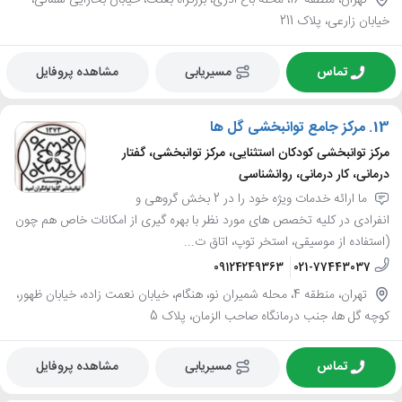
تهران، منطقه 16، محله باغ آذری، بزرگراه بعثت، خیابان بخارایی شمالی،
خیابان زارعی، پلاک 211
تماس
مسیریابی
مشاهده پروفایل
13.
مرکز جامع توانبخشی گل ها
مرکز توانبخشی کودکان استثنایی، مرکز توانبخشی، گفتار
درمانی، کار درمانی، روانشناسی
ما ارائه خدمات ویژه خود را در 2 بخش گروهی و
انفرادی در کلیه تخصص های مورد نظر با بهره گیری از امکانات خاص هم چون
(استفاده از موسیقی، استخر توپ، اتاق ت...
09124249363
021-77443037
تهران، منطقه 4، محله شمیران نو، هنگام، خیابان نعمت زاده، خیابان ظهور،
کوچه گل ها، جنب درمانگاه صاحب الزمان، پلاک 5
تماس
مسیریابی
مشاهده پروفایل