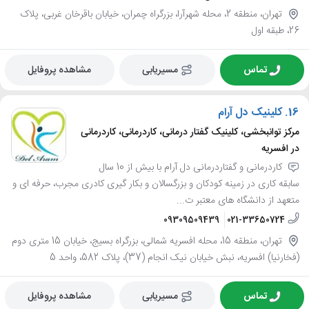
تهران، منطقه 2، محله شهرآرا، بزرگراه چمران، خیابان باقرخان غربی، پلاک
26، طبقه اول
تماس
مسیریابی
مشاهده پروفایل
16.
کلینیک دل آرام
مرکز توانبخشی، کلینیک گفتار درمانی، کاردرمانی، کاردرمانی
در افسریه
کاردرمانی و گفتاردرمانی دل آرام با بیش از 10 سال
سابقه کاری در زمینه کودکان و بزرگسالان و بکار گیری کادری مجرب، حرفه ای و
متعهد از دانشگاه های معتبر ت...
09309509439
021-33650724
تهران، منطقه 15، محله افسریه شمالی، بزرگراه بسیج، خیابان 15 متری دوم
(فخارنیا) افسریه، نبش خیابان نیک انجام (37)، پلاک 582، واحد 5
تماس
مسیریابی
مشاهده پروفایل