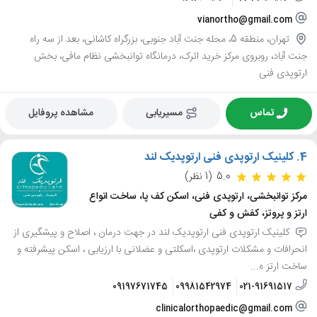
vianortho@gmail.com
تهران، منطقه 5، محله جنت آباد جنوبی، بزرگراه کاشانی، بعد از سه راه
جنت آباد، روبروی مرکز خرید اترک، درمانگاه توانبخشی نظام مافی، بخش
ارتوپدی فنی
تماس
مسیریابی
مشاهده پروفایل
4.
کلینیک ارتوپدی فنی ارتوپدیک لند
5.0
(1 نظر)
مرکز توانبخشی، ارتوپدی فنی، اسکن کف پا، ساخت انواع
ارتز و پروتز، کفش و کفی
کلینیک ارتوپدی فنی ارتوپدیک لند در جهت درمان ، اصلاح و پیشگیری از
انحرافات و مشکلات ارتوپدی ،اسکلتی و عضلانی با ارزیابی ، اسکن پیشرفته و
ساخت ارتز ه...
09197671745
09981542974
021-91691517
clinicalorthopaedic@gmail.com