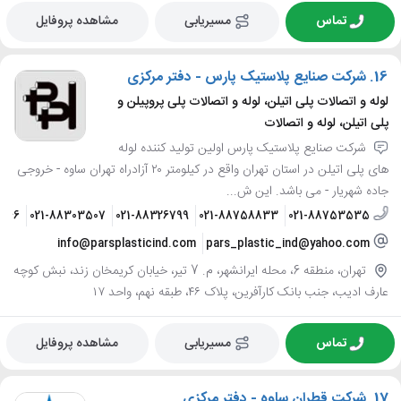
تماس
مسیریابی
مشاهده پروفایل
16.
شرکت صنایع پلاستیک پارس - دفتر مرکزی
لوله و اتصالات پلی اتیلن، لوله و اتصالات پلی پروپیلن و
پلی اتیلن، لوله و اتصالات
شرکت صنایع پلاستیک پارس اولین تولید کننده لوله
های پلی اتیلن در استان تهران واقع در کیلومتر ۲۰ آزادراه تهران ساوه - خروجی
جاده شهریار - می باشد. این ش...
8146
021-88303507
021-88326799
021-88758833
021-88753535
info@parsplasticind.com
pars_plastic_ind@yahoo.com
تهران، منطقه 6، محله ایرانشهر، م. 7 تیر، خیابان کریمخان زند، نبش کوچه
عارف ادیب، جنب بانک کارآفرین، پلاک ۴۶، طبقه نهم، واحد ۱۷
تماس
مسیریابی
مشاهده پروفایل
17.
شرکت قطران ساوه - دفتر مرکزی