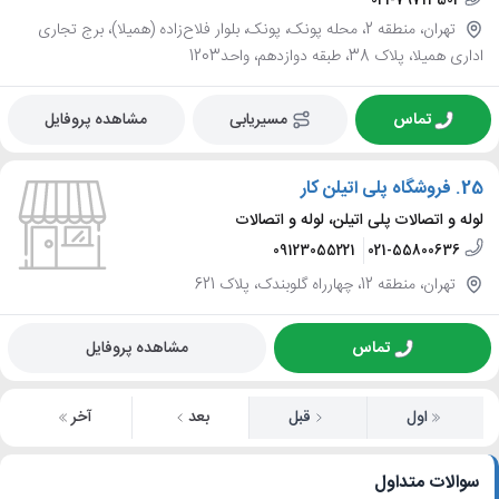
تهران، منطقه 2، محله پونک، پونک، بلوار فلاح‌زاده (همیلا)، برج تجاری
اداری همیلا، پلاک 38، طبقه دوازدهم، واحد1203
تماس
مسیریابی
مشاهده پروفایل
25.
فروشگاه پلی اتیلن کار
لوله و اتصالات پلی اتیلن، لوله و اتصالات
09123055221
021-55800636
تهران، منطقه 12، چهارراه گلوبندک، پلاک 621
تماس
مشاهده پروفایل
اول
قبل
بعد
آخر
سوالات متداول