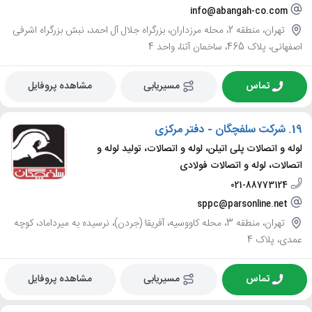
info@abangah-co.com
تهران، منطقه 2، محله مرزداران، بزرگراه جلال آل احمد، نبش بزرگراه اشرفی
اصفهانی، پلاک 465، ساخمان آتنا، واحد 4
تماس
مسیریابی
مشاهده پروفایل
19.
شرکت سلفچگان - دفتر مرکزی
لوله و اتصالات پلی اتیلن، لوله و اتصالات، تولید لوله و
اتصالات، لوله و اتصالات فولادی
021-88773124
sppc@parsonline.net
تهران، منطقه 3، محله کاووسیه، آفریقا (جردن)، نرسیده به میرداماد، کوچه
عمدی، پلاک 4
تماس
مسیریابی
مشاهده پروفایل