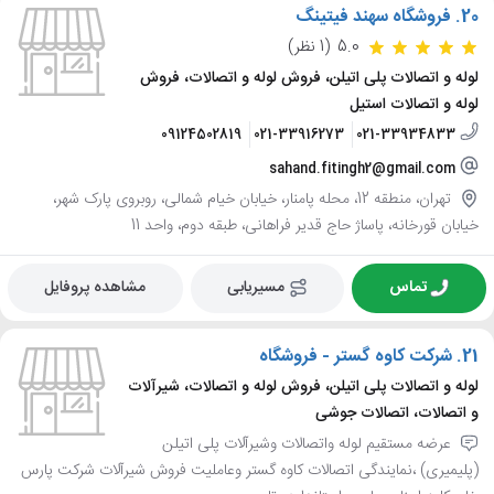
20.
فروشگاه سهند فیتینگ
5.0
(1 نظر)
لوله و اتصالات پلی اتیلن، فروش لوله و اتصالات، فروش
لوله و اتصالات استیل
09124502819
021-33916273
021-33934833
sahand.fitingh2@gmail.com
تهران، منطقه 12، محله پامنار، خیابان خیام شمالی، روبروی پارک شهر،
خیابان قورخانه، پاساژ حاج قدیر فراهانی، طبقه دوم، واحد 11
تماس
مسیریابی
مشاهده پروفایل
21.
شرکت کاوه گستر - فروشگاه
لوله و اتصالات پلی اتیلن، فروش لوله و اتصالات، شیرآلات
و اتصالات، اتصالات جوشی
عرضه مستقیم لوله واتصالات وشیرآلات پلی اتیلن
(پلیمیری) ،نمایندگی اتصالات کاوه گستر وعاملیت فروش شیرآلات شرکت پارس