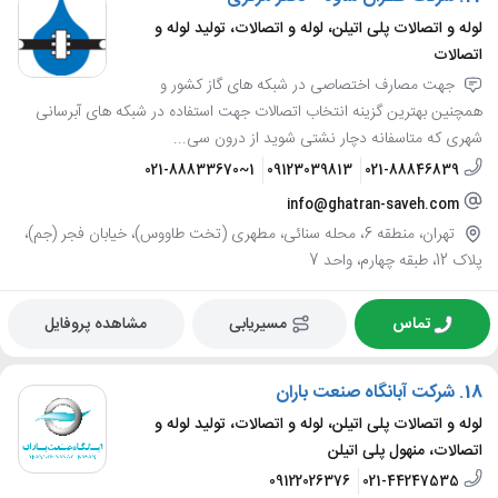
لوله و اتصالات پلی اتیلن، لوله و اتصالات، تولید لوله و
اتصالات
جهت مصارف اختصاصی در شبکه های گاز کشور و
همچنین بهترین گزینه انتخاب اتصالات جهت استفاده در شبکه های آبرسانی
شهری که متاسفانه دچار نشتی شوید از درون سی...
021-88833670~1
09123039813
021-88846839
info@ghatran-saveh.com
تهران، منطقه 6، محله سنائی، مطهری (تخت طاووس)، خیابان فجر (جم)،
پلاک 12، طبقه چهارم، واحد 7
تماس
مسیریابی
مشاهده پروفایل
18.
شرکت آبانگاه صنعت باران
لوله و اتصالات پلی اتیلن، لوله و اتصالات، تولید لوله و
اتصالات، منهول پلی اتیلن
09122026376
021-44247535