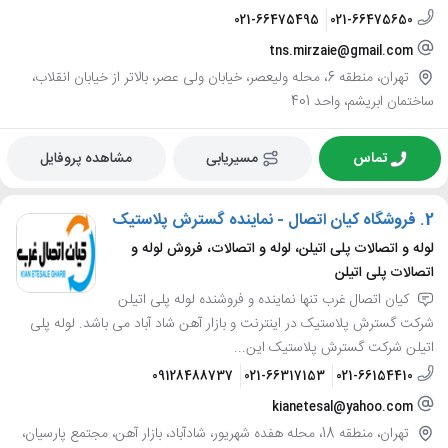
021-66475495
021-66475650
tns.mirzaie@gmail.com
تهران، منطقه 6، محله ولیعصر، خیابان ولی عصر، بالاتر از خیابان انقلاب،
ساختمان ابریشم، واحد 401
تماس
مسیریابی
مشاهده پروفایل
2.
فروشگاه کیان اتصال - نماینده گسترش پلاستیک
لوله و اتصالات پلی اتیلن، لوله و اتصالات، فروش لوله و
اتصالات پلی اتیلن
کیان اتصال غرب تنها نماینده و فروشنده لوله پلی اتیلن
شرکت گسترش پلاستیک در اینترنت و بازار آهن شاد آباد می باشد. لوله پلی
اتیلن شرکت گسترش پلاستیک این...
09128488737
021-66317153
021-66154410
kianetesal@yahoo.com
تهران، منطقه 18، محله هفده شهریور، شادآباد، بازار آهن، مجتمع پارسیان،