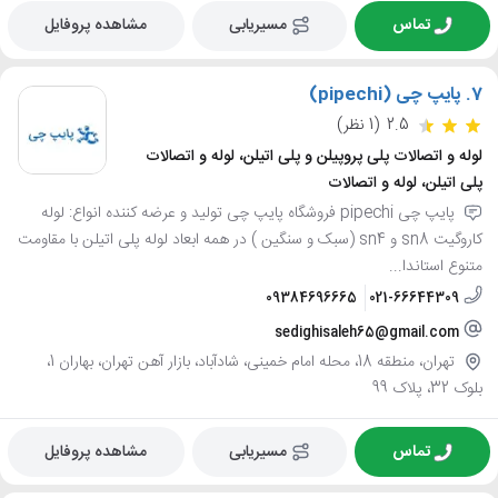
تماس
مسیریابی
مشاهده پروفایل
7.
پایپ چی (pipechi)
2.5
(1 نظر)
لوله و اتصالات پلی پروپیلن و پلی اتیلن، لوله و اتصالات
پلی اتیلن، لوله و اتصالات
پایپ چی pipechi فروشگاه پایپ چی تولید و عرضه کننده انواع: لوله
کاروگیت sn8 و sn4 (سبک و سنگین ) در همه ابعاد لوله پلی اتیلن با مقاومت
متنوع استاندا...
09384696665
021-66644309
sedighisaleh65@gmail.com
تهران، منطقه 18، محله امام خمینی، شادآباد، بازار آهن تهران، بهاران 1،
بلوک 32، پلاک 99
تماس
مسیریابی
مشاهده پروفایل