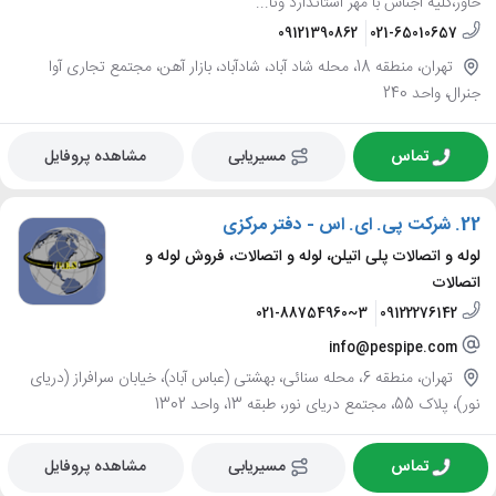
خاور،کلیه اجناس با مهر استاندارد وتا...
09121390862
021-65010657
تهران، منطقه 18، محله شاد آباد، شادآباد، بازار آهن، مجتمع تجاری آوا
جنرال، واحد 240
تماس
مسیریابی
مشاهده پروفایل
22.
شرکت پی. ای. اس - دفتر مرکزی
لوله و اتصالات پلی اتیلن، لوله و اتصالات، فروش لوله و
اتصالات
021-88754960~3
09122276142
info@pespipe.com
تهران، منطقه 6، محله سنائی، بهشتی (عباس آباد)، خیابان سرافراز (دریای
نور)، پلاک 55، مجتمع دریای نور، طبقه 13، واحد 1302
تماس
مسیریابی
مشاهده پروفایل