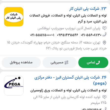
23.
شرکت پلی اتیلن کار
لوله و اتصالات پلی اتیلن، لوله و اتصالات، فروش اتصالات
پلی اتیلن، سرد و گرم
پلیران اتصال آذین نیوپایپ سوپرپایپ نیوفلکس
021-55575000~1
09351435546
021-55608730
تهران، منطقه 12، محله سنگلج، خیابان خیام، چهارراه گلوبندک، خیابان 15
خرداد غربی، جنب پاساژ فروردین نو، پلاک 621
تماس
مسیریابی
مشاهده پروفایل
24.
شرکت پلی اتیلن گستران البرز - دفتر مرکزی
(pega)
لوله و اتصالات پلی اتیلن، لوله و اتصالات، ورق ژئوممبران
تولید کننده لوله گازرسانی پلی اتیلن از سایز 25 الی
225 میلیمتر
021-79713502