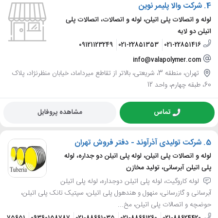
4.
شرکت والا پلیمر نوین
لوله و اتصالات پلی اتیلن، لوله و اتصالات، اتصالات پلی
اتیلن دو لایه
09121123249
021-22851353
021-22851416
info@valapolymer.com
تهران، منطقه 3، شریعتی، بالاتر از تقاطع میرداماد، خیابان منظرنژاد، پلاک
60، طبقه چهارم، واحد 12
تماس
مشاهده پروفایل
5.
شرکت تولیدی آذرآوند - دفتر فروش تهران
لوله و اتصالات پلی اتیلن، لوله پلی اتیلن دو جداره، لوله
پلی اتیلن آبرسانی، تولید مخازن
لوله کاروگیت، لوله پلی اتیلن دوجداره، لوله پلی اتیلن
آبرسانی و گازرسانی، منهول و هندهول پلی اتیلن، سپتیک تانک پلی اتیلن،
حوضچه و اتصالات پلی اتیلن، مخ...