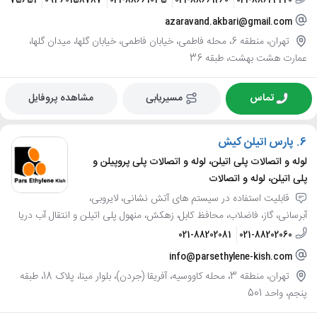
03075651
09360158787
021-88661035
021-88661260
021-88624420
azaravand.akbari@gmail.com
تهران، منطقه 6، محله فاطمی، خیابان فاطمی، خیابان گلها، میدان گلها،
عمارت هشت بهشت، طبقه 36
تماس
مسیریابی
مشاهده پروفایل
6.
پارس اتیلن کیش
لوله و اتصالات پلی اتیلن، لوله و اتصالات پلی پروپیلن و
پلی اتیلن، لوله و اتصالات
قابلیت استفاده در سیستم های آتش نشانی، لایروبی،
آبرسانی، گاز، فاضلاب، محافظ کابل، زهکش، منهول پلی اتیلن و انتقال آب دریا
021-88202081
021-88202060
info@parsethylene-kish.com
تهران، منطقه 3، محله کاووسیه، آفریقا (جردن)، بلوار مینا، پلاک 18، طبقه
پنجم، واحد 501