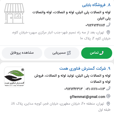
8.
فروشگاه بابایی
لوله و اتصالات پلی اتیلن، لوله و اتصالات، لوله واتصالات
پلی اتیلن
09126724784
تهران، بعد از سه راه نسیم شهر؛ جنب انبار مرکزی میهن؛ خیابان کاوه،
خیابان کاوه 2، پلاک 10
تماس
مسیریابی
مشاهده پروفایل
9.
شرکت گسترش فناوری همت
لوله و اتصالات پلی اتیلن، تولید لوله و اتصالات، فروش
لوله و اتصالات
09121242313
021-87700113
gfhemmat@gmail.com
تهران، منطقه 20، خیابان مطهری، خیابان فجر، کوچه مداین، پلاک 18،
طبقه اول