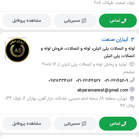
بلوک اسفند، طپلاک 208
تماس
مسیریابی
مشاهده پروفایل
3.
آبیاران صنعت
لوله و اتصالات پلی اتیلن، لوله و اتصالات، فروش لوله و
اتصالات پلی اتیلن
تولید و پخش لوله و اتصالات پلی اتیلن از 16 تا200
میلیمتر
09128334186
021-66144527
021-66145209
abyaransaneat@gmail.com
تهران، منطقه 18، محله امام خمینی، شادآباد، بازار آهن، بهاران 2، بلوک 34،
پلاک 42
تماس
مسیریابی
مشاهده پروفایل