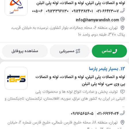
لوله و اتصالات پلی اتیلن، لوله و اتصالات، لوله پلی اتیلن
021-66423005~6
09123396730
09124382401
021-66423007
info@hamyarandish.com
تهران، منطقه 6، محله جمالزاده، بلوار کشاورز، نرسیده به خیابان قریب،
پلاک 370، طبقه دوم، واحد 10
تماس
مسیریابی
مشاهده پروفایل
12.
بسپار پلیمر پارسا
لوله و اتصالات پلی اتیلن، لوله و اتصالات، لوله و اتصالات
پی وی سی، لوله پلی اتیلن
تولید، پخش و صادرات انواع لوله ها و محصولات پلی
اتیلنی در ایران به کشور های عراق، سوریه، افغانستان، ترکمنستان، تاجیکستان و
…
09196565605
021-66264024
تهران، منطقه 18، محله خلیج فارس شمالی، خلیج فارس شماره 2، خیابان