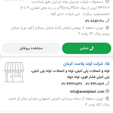
محصولات شرکت پارسیان لوله ایرانیان طبق استاندارد
2-14427 ایران از مواد PE80 وPE100 و رد رده های فشاری 4 تا 16
اتمسفرتولید میگردد . این شرکت دارای گواه...
021-88520610
تهران، منطقه 6، بهشتی (عباس آباد)، خیابان سرافراز (کوه نور)، خیابان
پنجم، پلاک 24، واحد 9
تماس
مشاهده پروفایل
15.
شرکت آوند پلاست کرمان
لوله و اتصالات پلی اتیلن، لوله و اتصالات، لوله پلی اتیلن،
پلی اتیلن فشار قوی، لوله جهاد
021-44267547
021-44201516
info@avandplast.com
تهران، منطقه 2، محله مرزداران، اشرفی اصفهانی، ابتدای جلال آل احمد،
پلاک 182، واحد 4