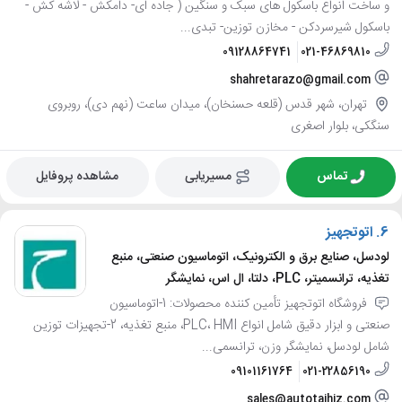
و ساخت انواع باسکول های سبک و سنگین ( جاده ای- دامکش - لاشه کش -
باسکول شیرسردکن - مخازن توزین- تبدی...
09128864741
021-46869810
shahretarazo@gmail.com
تهران، شهر قدس (قلعه حسنخان)، میدان ساعت (نهم دی)، روبروی
سنگکی، بلوار اصغری
تماس
مسیریابی
مشاهده پروفایل
6.
اتوتجهیز
لودسل، صنایع برق و الکترونیک، اتوماسیون صنعتی، منبع
تغذیه، ترانسمیتر، PLC، دلتا، ال اس، نمایشگر
فروشگاه اتوتجهیز تأمین کننده محصولات: 1-اتوماسیون
صنعتی و ابزار دقیق شامل انواع PLC، HMI، منبع تغذیه، 2-تجهیزات توزین
شامل لودسل، نمایشگر وزن، ترانسمی...
09101161764
021-22856190
sales@autotajhiz.com