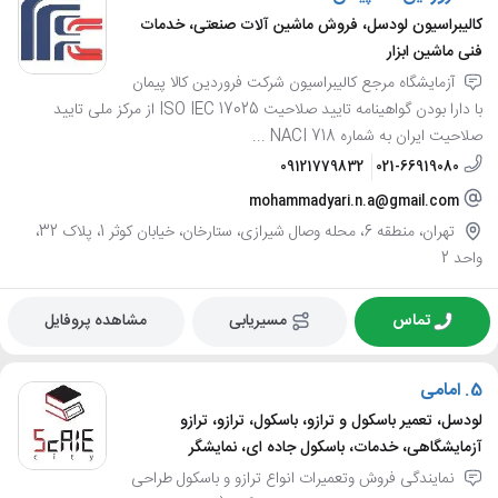
کالیبراسیون لودسل، فروش ماشین آلات صنعتی، خدمات
فنی ماشین ابزار
آزمایشگاه مرجع کالیبراسیون شرکت فروردین کالا پیمان
با دارا بودن گواهینامه تایید صلاحیت ISO IEC 17025 از مرکز ملی تایید
صلاحیت ایران به شماره NACI 718 ...
09121779832
021-66919080
mohammadyari.n.a@gmail.com
تهران، منطقه 6، محله وصال شیرازی، ستارخان، خیابان کوثر 1، پلاک 32،
واحد 2
تماس
مسیریابی
مشاهده پروفایل
5.
امامی
لودسل، تعمیر باسکول و ترازو، باسکول، ترازو، ترازو
آزمایشگاهی، خدمات، باسکول جاده ای، نمایشگر
نمایندگی فروش وتعمیرات انواع ترازو و باسکول طراحی