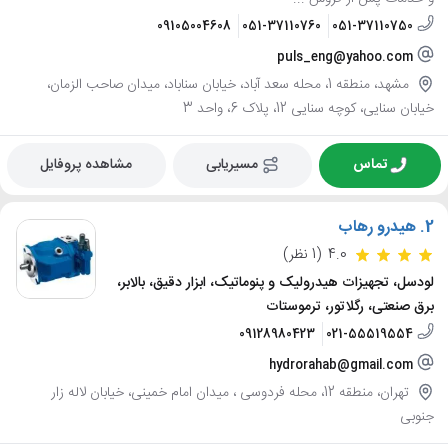
09105004608
051-37110760
051-37110750
puls_eng@yahoo.com
مشهد، منطقه 1، محله سعد آباد، خیابان سناباد، میدان صاحب الزمان،
خیابان سنایی، کوچه سنایی 12، پلاک 6، واحد 3
تماس
مسیریابی
مشاهده پروفایل
2.
هیدرو رهاب
4.0
(1 نظر)
لودسل، تجهیزات هیدرولیک و پنوماتیک، ابزار دقیق، بالابر،
برق صنعتی، رگلاتور، ترموستات
09128980423
021-55519554
hydrorahab@gmail.com
تهران، منطقه 12، محله فردوسی ، میدان امام خمینی، خیابان لاله زار
جنوبی