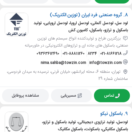
8.
گروه صنعتی فرد ایران (توزین الکتریک)
لود سل، لودسل آلمانی، لودسل اروپا، لودسل اروپایی، تولید
باسکول و ترازو، باسکول، کامیون کش
بزرگترین طراح و تولیدکننده انواع سیستم های توزین
صنعتی، باسکول های جاده ای و ترازوهای الکترونیکی در خاورمیانه
09363612490
021-88811260
8234
021-81661218
nima.sahba@towzin.com
info@towzin.com
تهران، منطقه 6، محله ایرانشهر، خیابان قرنی، نرسیده به میدان فردوسی،
ساختمان شماره 29
تماس
مسیریابی
مشاهده پروفایل
9.
باسکول نیکو
لودسل، تولید ترازوی دیجیتالی، تولید باسکول و ترازو،
باسکول مکانیکی، باسکولت، باسکول مکانیک