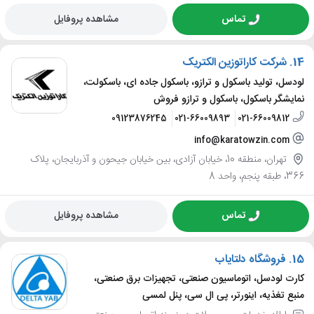
تماس
مشاهده پروفایل
14.
شرکت کاراتوزین الکتریک
لودسل، تولید باسکول و ترازو، باسکول جاده ای، باسکولت،
نمایشگر باسکول، باسکول و ترازو فروش
09123876245
021-66009893
021-66009812
info@karatowzin.com
تهران، منطقه 10، خیابان آزادی، بین خیابان جیحون و آذربایجان، پلاک
366، طبقه پنجم، واحد 8
تماس
مشاهده پروفایل
15.
فروشگاه دلتایاب
کارت لودسل، اتوماسیون صنعتی، تجهیزات برق صنعتی،
منبع تغذیه، اینورتر، پی ال سی، پنل لمسی