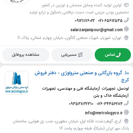
اولین تولید کننده وسایل سنجش و توزین در کشور
نخستین بودن مزیتی است دست نیافتنی باسکول و ترازو تولید
09121176022
021-65612535
salarzanjanipour@gmail.com
تهران، شهریار، شهرک صنعتی گلگون، خیابان چهارم شمالی، پلاک 11
تماس
مسیریابی
مشاهده پروفایل
10.
گروه بازرگانی و صنعتی مترولوژی - دفتر فروش
کرج
لودسل، تجهیزات آزمایشگاه فنی و مهندسی، تجهیزات
آزمایشگاه خاک و بتن
09353832310
026-34456284
info@metrologyco.ir
کرج، گوهردشت، فلکه اول، خیابان مطهری، جنب پل هوایی، ساختمان
بانک مهر ایران (ملیکا)، طبقه چهارم، واحد 16