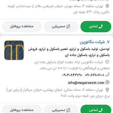
تهران، منطقه 4، محله مهران، خیابان شریعتی، بالاتر از سیدخندان، کوچه
ذکایی، پلاک 33، طبقه اول
تماس
مسیریابی
مشاهده پروفایل
7.
شرکت مگاتوزین
لودسل، تولید باسکول و ترازو، تعمیر باسکول و ترازو، فروش
باسکول و ترازو، باسکول جاده ای
شرکت مگاتوزین ارائه دهنده انواع باسکول جاده ای،
صنعتی و فروشگاهی با ظرفیت 1 تا 100 تن می باشد.
09030843790
021-83802001
info@megatowzin.com
تهران، منطقه 6، محله سنائی، خیابان بهشتی، خیابان سرافراز (دریای نور)،
برج دریای نور، طبقه دوم، واحد 205
تماس
مسیریابی
مشاهده پروفایل