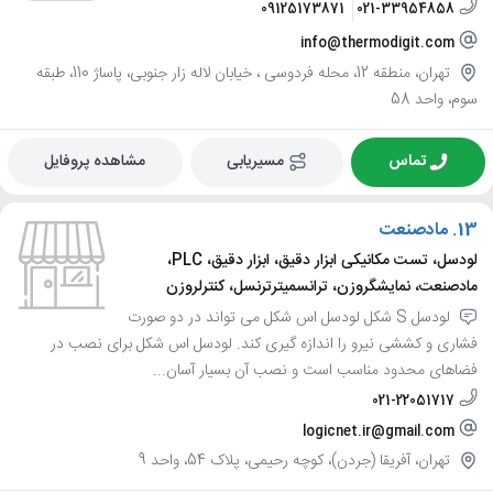
09125173871
021-33954858
info@thermodigit.com
تهران، منطقه 12، محله فردوسی ، خیابان لاله زار جنوبی، پاساژ 110، طبقه
سوم، واحد 58
تماس
مسیریابی
مشاهده پروفایل
13.
مادصنعت
لودسل، تست مکانیکی ابزار دقیق، ابزار دقیق، PLC،
مادصنعت، نمایشگروزن، ترانسمیترترنسل، کنترلروزن
لودسل S شکل لودسل اس شکل می تواند در دو صورت
فشاری و کششی نیرو را اندازه گیری کند. لودسل اس شکل برای نصب در
فضاهای محدود مناسب است و نصب آن بسیار آسان...
021-22051717
logicnet.ir@gmail.com
تهران، آفریقا (جردن)، کوچه رحیمی، پلاک 54، واحد 9