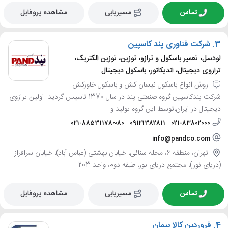
تماس
مسیریابی
مشاهده پروفایل
3.
شرکت فناوری پند کاسپین
لودسل، تعمیر باسکول و ترازو، توزین، توزین الکتریک،
ترازوی دیجیتال، اندیکاتور، باسکول دیجیتال
روش انواع باسکول نیسان کش و باسکول خاورکش -
شرکت پندکاسپین گروه صنعتی پند در سال 1370 تاسیس گردید. اولین ترازوی
دیجیتال در ایران،توسط این گروه تولید و...
021-88531178~80
09121382811
021-83802000
info@pandco.com
تهران، منطقه 6، محله سنائی، خیابان بهشتی (عباس آباد)، خیابان سرافراز
(دریای نور)، مجتمع دریای نور، طبقه دوم، واحد 203
تماس
مسیریابی
مشاهده پروفایل
4.
فروردین کالا پیمان