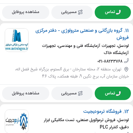
تماس
مسیریابی
مشاهده پروفایل
11.
گروه بازرگانی و صنعتی مترولوژی - دفتر مرکزی
فروش
لودسل، تجهیزات آزمایشگاه فنی و مهندسی، تجهیزات
آزمایشگاه خاک
021-88233768
تهران، منطقه 2، محله ستارخان - برق آلستوم، بزرگراه شیخ فضل اله،
خیابان سازمان آب، برج نگین 9، طبقه همکف، پلاک 46
تماس
مسیریابی
مشاهده پروفایل
12.
فروشگاه ترمودیجیت
لودسل، فروش ترموکوپل صنعتی، تست مکانیکی ابزار
دقیق، کنترلر PLC