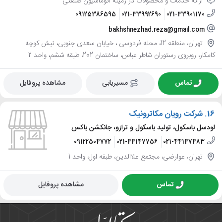
ارائه خدمات و محصولات در زمینه اتوماسیون صنعتی
09125386595
021-33992690
021-33901170
bakhshnezhad.reza@gmail.com
تهران، منطقه 12، محله فردوسی ، خیابان سعدی جنوبی، نبش کوچه
کامکار، روبروی رستوران شاطر عباس، ساختمان 202، طبقه ششم، واحد 2
تماس
مسیریابی
مشاهده پروفایل
16.
شرکت رویان مکاترونیک
لودسل باسکول، تولید باسکول و ترازو، جانکشن باکس
09122504772
021-44147756
021-44147483
تهران، عوارضی، مجتمع علاالدین، طبقه اول، واحد 1
تماس
مشاهده پروفایل