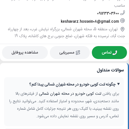
مناسب
09123303600
keshavarz.hossein08@gmail.com
تهران، منطقه 5، محله شهران شمالی، بزرگراه نیایش غرب، بعد از چهارراه
جنت آباد، نرسیده به فلکه شهران، ضلع جنوبی برج های کاشانه، پلاک 19
تماس
مسیریابی
مشاهده پروفایل
سوالات متداول
چگونه لنت کوبی خودرو در محله شهران شمالی پیدا کنم؟
برای یافتن
لنت کوبی خودرو در محله شهران شمالی
از فیلترهای بالا
مانند دسته‌بندی، شهر، محدوده و امتیاز استفاده کنید. می‌توانید نتایج را
روی نقشه ببینید، با کلیک روی هر نتیجه جزئیات کامل شامل شماره
تماس، آدرس و مسیر روی نقشه نمایش داده می‌شود.