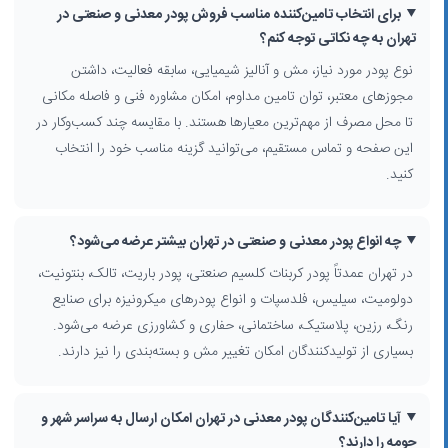
برای انتخاب تامین‌کننده مناسب فروش پودر معدنی و صنعتی در
پودر میکرونیزه معدنی برای کاربردهای عمومی صنعتی و ساختمانی
تهران به چه نکاتی توجه کنم؟
پودر کربنات کلسیم صنعتی (سبک و سنگین) برای رنگ، پلاستیک، PVC و کاغذ
نوع پودر مورد نیاز، مش و آنالیز شیمیایی، سابقه فعالیت، داشتن
پودر باریت صنعتی برای حفاری چاه‌های نفت و گاز و صنایع شیمیایی
مجوزهای معتبر، توان تامین مداوم، امکان مشاوره فنی و فاصله مکانی
پودر تالک معدنی برای صنایع رنگ، لاستیک، سرامیک و لوازم آرایشی
پودر بنتونیت تهران برای حفاری، ریخته‌گری، تصفیه و بستر دام
تا محل مصرف از مهم‌ترین معیارها هستند. با مقایسه چند کسب‌وکار در
سایر مواد اولیه صنعتی مانند دولومیت، سیلیس، فلدسپات، کائولن و…
این صفحه و تماس مستقیم، می‌توانید گزینه مناسب خود را انتخاب
بسیاری از این واحدها به عنوان
تولیدکننده پودر معدنی در تهران
فعالیت
کنید.
کرده و امکان سفارشی‌سازی دانه‌بندی، مش و آنالیز شیمیایی را بر اساس نیاز
خط تولید شما فراهم می‌کنند.
چه انواع پودر معدنی و صنعتی در تهران بیشتر عرضه می‌شود؟
نحوه انتخاب بهترین فروشنده پودر معدنی و صنعتی در تهران
در تهران عمدتاً پودر کربنات کلسیم صنعتی، پودر باریت، تالک، بنتونیت،
هنگام
خرید پودر معدنی عمده
در تهران، تنها به قیمت توجه نکنید. کیفیت،
دولومیت، سیلیس، فلدسپات و انواع پودرهای میکرونیزه برای صنایع
ثبات آنالیز، داشتن مجوزهای استاندارد و بهداشت، توان تامین مستمر و ارائه
رنگ، رزین، پلاستیک، ساختمانی، حفاری و کشاورزی عرضه می‌شود.
مشاوره فنی، معیارهای مهمی برای صنایع حرفه‌ای هستند. در این صفحه
بسیاری از تولیدکنندگان امکان تغییر مش و بسته‌بندی را نیز دارند.
می‌توانید با استفاده از فیلترهای پیشرفته مانند استان، شهر، محدوده شهر،
منطقه، محله، فعالیت شغلی و گزینه «جستجوی اطراف من»، نزدیک‌ترین و
مناسب‌ترین تامین‌کننده را متناسب با محل کارخانه یا کارگاه خود پیدا کنید.
آیا تامین‌کنندگان پودر معدنی در تهران امکان ارسال به سراسر شهر و
بسیاری از شرکت‌ها امکان ارسال بار به سراسر تهران و حومه، بسته‌بندی در
حومه را دارند؟