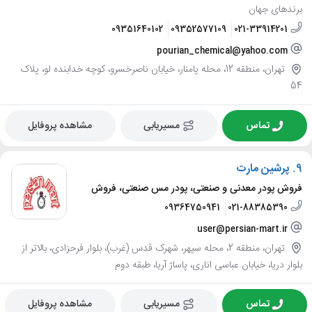
برندهای جهان
09351640102
09352577109
021-33914201
pourian_chemical@yahoo.com
تهران، منطقه 12، محله پامنار، خیابان ناصرخسرو، کوچه خدابنده لو، پلاک
54
تماس
مسیریابی
مشاهده پروفایل
9.
پرشین مارت
فروش پودر معدنی و صنعتی، پودر مس صنعتی، فروش
09364750941
021-88385390
user@persian-mart.ir
تهران، منطقه 2، محله سپهر، شهرک قدس (غرب)، بلوار فرحزادی، بالاتر از
بلوار دریا، خیابان عباسی اناری، پاساژ آریا، طبقه دوم
تماس
مسیریابی
مشاهده پروفایل