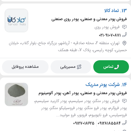
13.
تماد کالا
فروش پودر معدنی و صنعتی، پودر روی صنعتی
فروش پودر روی
021-91070871
تهران، منطقه 2، محله صادقيه - آرياشهر، بزرگراه جناح، بلوار گلاب، خیابان
حسینی، کوچه رئیسی، پلاک 7، طبقه همکف
تماس
مسیریابی
مشاهده پروفایل
14.
شرکت پودر مدریک
فروش پودر معدنی و صنعتی، پودر آهن، پودر آلومینیوم
فروش پودر منگنز، پودر سیلیسیم، پودر کاربید سیلیسیم،
پودر فروکرم، پودر فرو منگنز، پودر فروسیلیکو منگنز، پودر
فروسیلیس، فرو نایوبیوم، فروبور، فرو مولیبد...
09127018625
09128185584