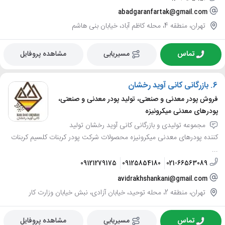
abadgaranfartak@gmail.com
تهران، منطقه 4، محله کاظم آباد، خیابان بنی هاشم
تماس
مسیریابی
مشاهده پروفایل
6.
بازرگانی کانی آوید رخشان
فروش پودر معدنی و صنعتی، تولید پودر معدنی و صنعتی،
پودرهای معدنی میکرونیزه
مجموعه تولیدی و بازرگانی کانی آوید رخشان تولید
کننده پودرهای معدنی میکرونیزه محصولات شرکت پودر کربنات کلسیم کربنات
...
09121279175
09125854180
021-66563089
avidrakhshankani@gmail.com
تهران، منطقه 2، محله توحید، خیابان آزادی، نبش خیابان وزارت کار
تماس
مسیریابی
مشاهده پروفایل