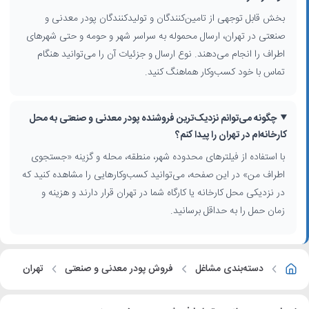
کیسه، جامبوبگ یا فله، و ارائه نمونه آزمایشگاهی را فراهم می‌کنند. در صورت
بخش قابل توجهی از تامین‌کنندگان و تولیدکنندگان پودر معدنی و
نیاز به پودرهای مهندسی پیشرفته یا محصولات دوستدار محیط زیست،
صنعتی در تهران، ارسال محموله به سراسر شهر و حومه و حتی شهرهای
می‌توانید توضیحات هر کسب‌وکار را بررسی کرده و تامین‌کنندگانی را انتخاب
اطراف را انجام می‌دهند. نوع ارسال و جزئیات آن را می‌توانید هنگام
کنید که روی تکنولوژی‌های جدید و ارتقای کیفیت تمرکز دارند.
تماس با خود کسب‌وکار هماهنگ کنید.
روند قیمت و تامین پودرهای معدنی در تهران
قیمت پودر معدنی در تهران
معمولاً بر اساس نوع ماده معدنی، درجه خلوص،
چگونه می‌توانم نزدیک‌ترین فروشنده پودر معدنی و صنعتی به محل
مش، حجم سفارش و فاصله تا محل تحویل تعیین می‌شود. تامین‌کنندگان
کارخانه‌ام در تهران را پیدا کنم؟
حاضر در این فهرست، عموماً آماده ارائه اطلاعات دقیق درباره مشخصات فنی،
حداقل مقدار سفارش و شرایط همکاری بلندمدت برای مصرف‌کنندگان صنعتی
با استفاده از فیلترهای محدوده شهر، منطقه، محله و گزینه «جستجوی
و واحدهای تولیدی هستند.
اطراف من» در این صفحه، می‌توانید کسب‌وکارهایی را مشاهده کنید که
در نزدیکی محل کارخانه یا کارگاه شما در تهران قرار دارند و هزینه و
زمان حمل را به حداقل برسانید.
دسته‌بندی مشاغل
فروش پودر معدنی و صنعتی
تهران