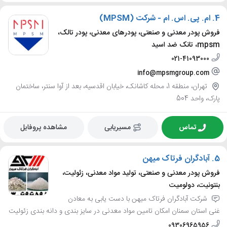
4.
ام. پی. اس. ام - شرکت (MPSM)
فروش پودر معدنی و صنعتی، پودرهای معدنی، پودر تالک،
mpsm، تانک ضد اسید
021-41093000
info@mpsmgroup.com
تهران، منطقه 1، محله کاشانک، خیابان اقدسیه، بعد از آوا سنتر، ساختمان
پارک، واحد 504
تماس
مسیریابی
مشاهده پروفایل
5.
آبادگران فرتاک میهن
فروش پودر معدنی و صنعتی، تولید مواد معدنی، زئولیت،
بنتونیت، دولومیت
شرکت آبادگران فرتاک میهن با دست یابی به معادن
غنی استان سمنان امکان تامین مواد معدنی در سایز بندی و دانه بندی زئولیت
09306965956