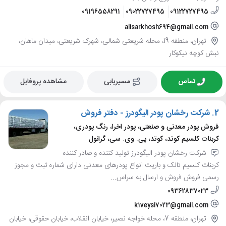
09196558291
09022727495
09122727495
alisarkhosh694@gmail.com
تهران، منطقه 19، محله شریعتی شمالی، شهرک شریعتی، میدان ماهان،
نبش کوچه نیکوکار
تماس
مسیریابی
مشاهده پروفایل
2.
شرکت رخشان پودر الیگودرز - دفتر فروش
فروش پودر معدنی و صنعتی، پودر اخرا، رنگ پودری،
کربنات کلسیم کوتد، کوتد، پی. وی. سی، گرانول
شرکت رخشان پودر الیگودرز تولید کننده و صادر کننده
کربنات کلسیم تالک و باریت انواع پودرهای معدنی دارای شماره ثبت و مجوز
رسمی فروش فروش و ارسال به سراس...
09362837023
k1veysi7023@gmail.com
تهران، منطقه 7، محله خواجه نصیر، خیابان انقلاب، خیابان حقوقی، خیابان