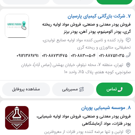
7.
شرکت بازرگانی کیمیای پارسیان
فروش پودر معدنی و صنعتی، فروش مواد اولیه ریخته
گری، پودر آلومینیوم، پودر آهن، پودر برنز
وارد کننده و تامین کننده مواد اولیه صنایع تولیدی،
تحقیقاتی، متالورژی و ریخته گری
09121389791
021-88731475
021-88300504
021-88752035
تهران، منطقه 7، محله نیلوفر، خیابان بهشتی (عباس آباد)، خیابان
صابونچی، کوچه هفتم، پلاک 75، واحد 10
تماس
مسیریابی
مشاهده پروفایل
8.
موسسه شیمیایی پوریان
فروش پودر معدنی و صنعتی، فروش مواد اولیه شیمیایی،
پودر فلزات، مواد آزمایشگاهی
اولین و تنها عرضه کننده پودر فلزات از معروفترین