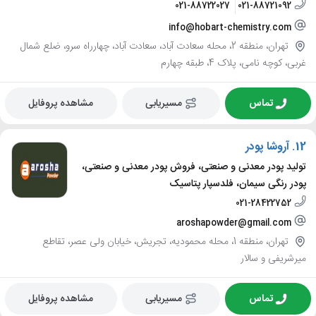
021-88722027
021-88721092
info@hobart-chemistry.com
تهران، منطقه 2، محله سعادت آباد، سعادت آباد، چهارراه سرو، ضلع شمال
غربی، کوچه نامی، پلاک 4، طبقه چهارم
تماس
مسیریابی
مشاهده پروفایل
12.
آروشا پودر
تولید پودر معدنی و صنعتی، فروش پودر معدنی و صنعتی،
پودر رنگی سیمان، فلدسپار پتاسیک
021-28422752
aroshapowder@gmail.com
تهران، منطقه 1، محله محمودیه، تجریش، خیابان ولی عصر، تقاطع
میرشریفی و سالار
تماس
مسیریابی
مشاهده پروفایل