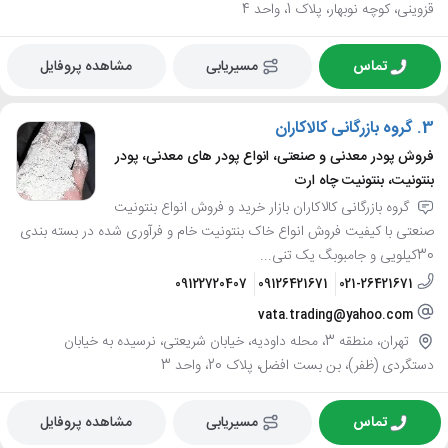
قزوینی، کوچه نوبهار، پلاک 1، واحد 4
تماس
مسیریابی
مشاهده پروفایل
3.
گروه بازرگانی کالاکاران
فروش پودر معدنی و صنعتی، انواع پودر های معدنی، پودر
بنتونیت، بنتونیت چاه ارت
گروه بازرگانی کالاکاران بازار خرید و فروش انواع بنتونیت
صنعتی با کیفیت فروش انواع خاک بنتونیت خام و فرآوری شده در بسته بندی
30کیلویی و جامبوبگ یک تنی...
09122720407
09126421671
021-26421671
vata.trading@yahoo.com
تهران، منطقه 3، محله داودیه، خیابان شریعتی، نرسیده به خیابان
دستگردی (ظفر)، بن بست افضل، پلاک 20، واحد 3
تماس
مسیریابی
مشاهده پروفایل