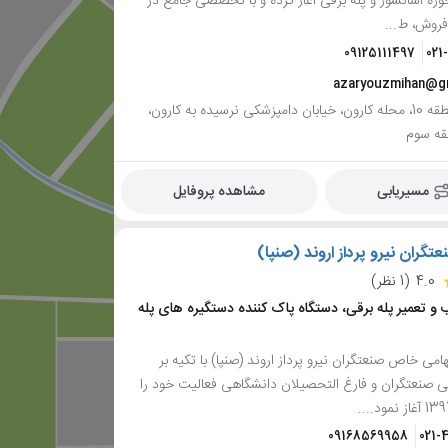
139 درحوزه آسانسور و پله برقی آغاز کرده و با تخصصی جامع در
فروش، ط...
09125111497
021
azaryouzmihan@g
تهران، منطقه 10، محله کارون، خیابان دامپزشکی نرسیده به کارون،
مسیریابی
مشاهده پروفایل
گران نیرو پرداز اروند (صنپا)
4.0
(1 نظر)
 تعمیر پله برقی، دستگاه پاک کننده دستگیره های پله
ی خاص صنعتگران نیرو پرداز اروند (صنپا) با تکیه بر
ی صنعتگران و فارغ التحصیلان دانشگاهی فعالیت خود را
09168569958
021-