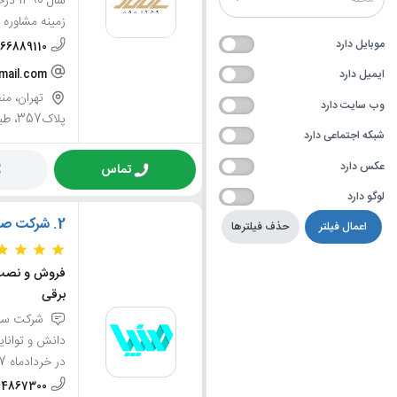
سال 0
زمینه مشاوره 
موبایل دارد
-66889110
mail.com
ایمیل دارد
وب سایت دارد
پلاک357، طبقه سوم
شبکه اجتماعی دارد
عکس دارد
تماس
لوگو دارد
2.
شرکت صنعت
اعمال فیلتر
حذف فیلترها
فروش و نصب و
برقی
شرکت سهام
دانش و توانای
در خردادماه 1397 آغاز نمود....
44867300