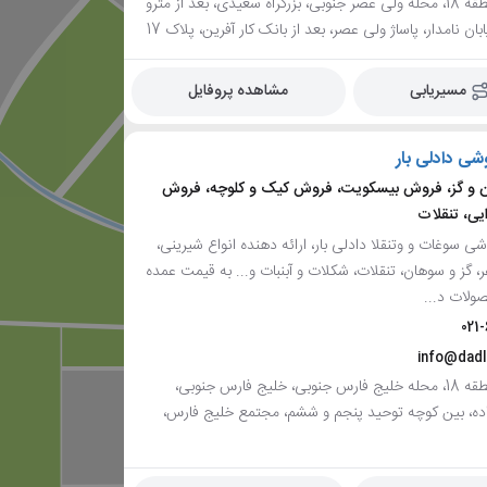
تهران، منطقه 18، محله ولی عصر جنوبی، بزرگراه سعیدی، بعد از مترو
ان نامدار، پاساژ ولی عصر، بعد از بانک کار آفرین، پلاک 17
مسیریابی
مشاهده پروفایل
شی دادلی بار
و گز، فروش بیسکویت، فروش کیک و کلوچه، فروش
یی، تنقلات
 سوغات و وتنقلا دادلی بار، ارائه دهنده انواع شیرینی،
، گز و سوهان، تنقلات، شکلات و آبنبات و... به قیمت عمده
ولات د...
021
info@dadl
تهران، منطقه 18، محله خلیج فارس جنوبی، خلیج فارس جنوبی،
اده، بین کوچه توحید پنجم و ششم، مجتمع خلیج فارس،