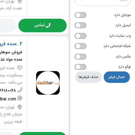
نعمت آباد، خیاب
موبایل دارد
تماس
ایمیل دارد
وب سایت دارد
2.
عمده فرو
شبکه اجتماعی دارد
فروش سوهان 
عکس دارد
عمده مواد غذا
لوگو دارد
عمده فروشی
بیسکویت، ویفر
اعمال فیلتر
حذف فیلترها
می باشد. محص
-66180048
ibar.com
خیابان فلاح ز
طبقه زیرین