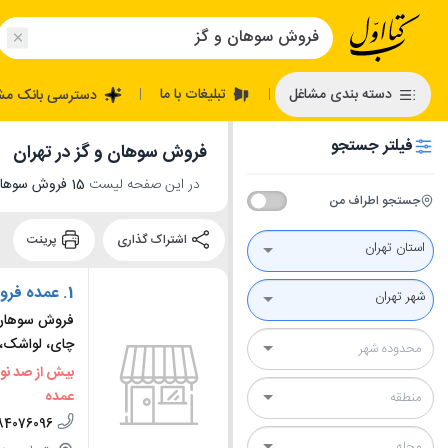
تبلیغات با ما
دسته بندی مشاغل
دسترسی بانک مش
|
|
فیلتر جستجو
فروش سوهان و گز در تهران
در این صفحه لیست
15 فروش سوهان و گز در تهران
جستجو اطراف من
اشتراک گذاری
پرینت
استان تهران
1.
عمده فرو
شهر تهران
فروش سوهان 
چای، لواشک، 
بیش از صد نو
عمده
84076096