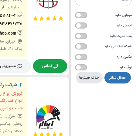
از نیازهای باز
موبایل دارد
551484~6
09128479735
ایمیل دارد
ahoo.com
وب سایت دارد
تهران، ست
شبکه اجتماعی دارد
پلاک ۱۱۱، طبقه اول
عکس دارد
تماس
مسیریابی
لوگو دارد
اعمال فیلتر
حذف فیلترها
2.
شرکت رنگ
فروش انواع رن
انواع ضد زنگ
چسب و اسپری
شرکت ایکا
روغنی، پلاست
صنعتی دفتر فر