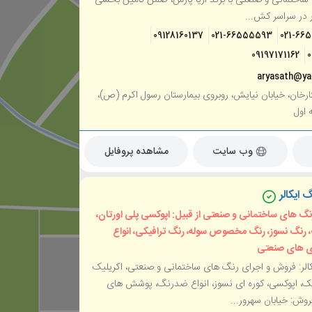
ار در سراسر کش...
09128160137
021-66555593
021-66
09197171162
aryasath@y
ارخان، خیابان نیایش، روبروی بیمارستان رسول اکرم (ص)،
وب سایت
مشاهده پروفایل
 ایکالر
گ های ساختمانی و صنعتی از قبیل: اپوکسی پلی اورتان،
، رنگ نسوز، رنگ مخصوص سوله، رنگ ترافیکی، انواع
 های صنعتی
لر: فروش و اجرای رنگ های ساختمانی و صنعتی، اکریلیک
یک، اپوکسی، کوره ای نسوز، انواع ضدرنگ، پوشش های
وش: خیابان سهرور...