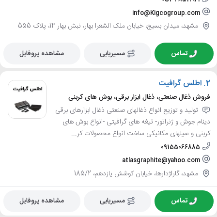
info@Kigcogroup.com
مشهد، میدان بسیج، خیابان ملک الشعرا بهار، نبش بهار 14، پلاک 555
تماس
مسیریابی
مشاهده پروفایل
2.
اطلس گرافیت
فروش ذغال صنعتی، ذغال ابزار برقی، بوش های کربنی
تولید و توزیع انواع ذغالهای صنعتی ذغال ابزارهای برقی
دینام جوش و ژنراتور- تیغه های گرافیتی -انواع بوش های
کربنی و سیلهای مکانیکی ساخت انواع محصولات کر...
09155066885
atlasgraphite@yahoo.com
مشهد، گاراژدارها، خیابان کوشش یازدهم، 185/2
تماس
مسیریابی
مشاهده پروفایل