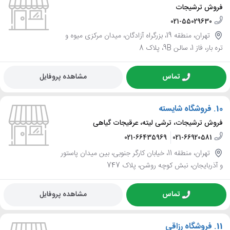
فروش ترشیجات
021-55029630
تهران، منطقه 19، بزرگراه آزادگان، میدان مرکزی میوه و
تره بار، فاز 1، سالن 9B، پلاک 8
تماس
مشاهده پروفایل
10.
فروشگاه شایسته
فروش ترشیجات، ترشی لیته، عرقیجات گیاهی
021-66435969
021-66920581
تهران، منطقه 11، خیابان کارگر جنوبی، بین میدان پاستور
و آذربایجان، نبش کوچه روشن، پلاک 747
تماس
مشاهده پروفایل
11.
فروشگاه رزاقی