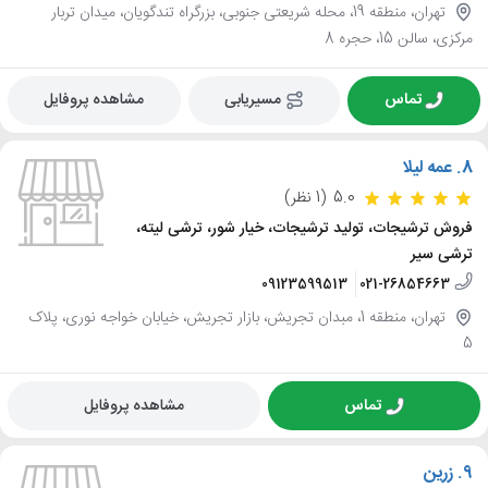
تهران، منطقه 19، محله شریعتی جنوبی، بزرگراه تندگویان، میدان تربار
مرکزی، سالن 15، حجره 8
تماس
مسیریابی
مشاهده پروفایل
8.
عمه لیلا
5.0
(1 نظر)
فروش ترشیجات، تولید ترشیجات، خیار شور، ترشی لیته،
ترشی سیر
09123599513
021-26854663
تهران، منطقه 1، مبدان تجریش، بازار تجریش، خیابان خواجه نوری، پلاک
5
تماس
مشاهده پروفایل
9.
زرین