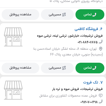
درخونگاه، روبروی نانوایی سنگکی، پلاک 5
تماس
مسیریابی
مشاهده پروفایل
6.
فروشگاه کاظمی
فروش ترشیجات، خیارشور، ترشی لیته، ترشی میوه
021-88407875
تهران، منطقه 8، محله لشگر، خیابان استادحسن بنا
(مجیدیه) جنوبی، خیابان سعدی، پلاک 66
تماس
مسیریابی
مشاهده پروفایل
7.
تک فروت
فروش ترشیجات، فروش میوه و تره بار
فروش عمده محصولات کشاورزی برای مشاغل
09120700498