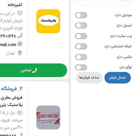
آشپزخانه
در این سا
موبایل دارد
فروش لوازم آش
ایمیل دارد
لوازم آشپزی ج
وب سایت دارد
33401448
mail.com
شبکه اجتماعی دارد
تهران
عکس دارد
لوگو دارد
تماس
اعمال فیلتر
حذف فیلترها
2.
فروشگاه 
فروش بطری پ
پلاستیک پلی اتیلن،
میباشد ظروف 
30سی سی به بالا هم جار وهم p...