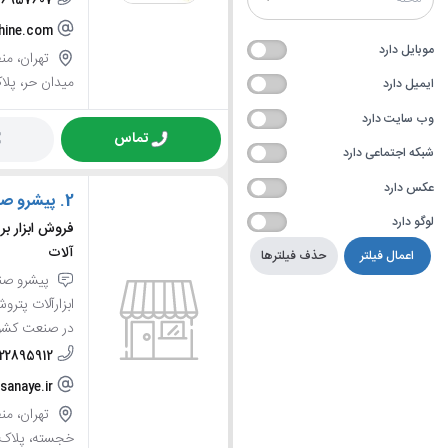
66957607
hine.com
موبایل دارد
میدان حر، پلاک7
ایمیل دارد
وب سایت دارد
تماس
شبکه اجتماعی دارد
عکس دارد
2.
پیشرو صن
لوگو دارد
فروش ابزار بر
آلات
اعمال فیلتر
حذف فیلترها
ابزارآلات پترو
در صنعت کشور
122895912
sanaye.ir
خجسته، پلاک 1