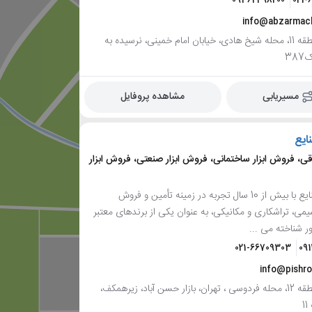
09362498200
021-
info@abzarmac
تهران، منطقه 11، محله شیخ هادی، خیابان امام خمینی، نرسیده به
38
مسیریابی
مشاهده پروفایل
ایع
قی، فروش ابزار ساختمانی، فروش ابزار صنعتی، فروش ابزار
پیشرو صنایع با بیش از 10 سال تجربه در زمینه تأمین و فروش
شیمی، تراشکاری و مکانیکی، به عنوان یکی از برندهای معتبر
 شناخته می ...
021-66709303
09
info@pishro
تهران، منطقه 12، محله فردوسی ، تهران، بازار حسن آباد، زیرهمکف،
1