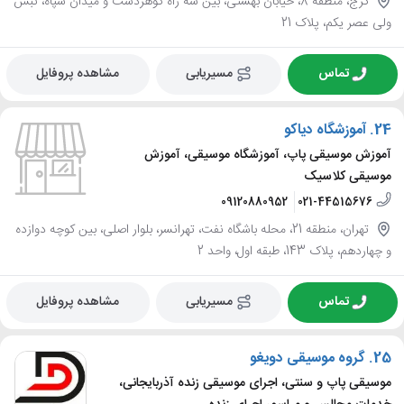
کرج، منطقه 8، خیابان بهشتی، بین سه راه گوهردشت و میدان سپاه، نبش
ولی عصر یکم، پلاک 21
تماس
مسیریابی
مشاهده پروفایل
24.
آموزشگاه دیاکو
آموزش موسیقی پاپ، آموزشگاه موسیقی، آموزش
موسیقی کلاسیک
09120880952
021-44515676
تهران، منطقه 21، محله باشگاه نفت، تهرانسر، بلوار اصلی، بین کوچه دوازده
و چهاردهم، پلاک 143، طبقه اول، واحد 2
تماس
مسیریابی
مشاهده پروفایل
25.
گروه موسیقی دویغو
موسیقی پاپ و سنتی، اجرای موسیقی زنده آذربایجانی،