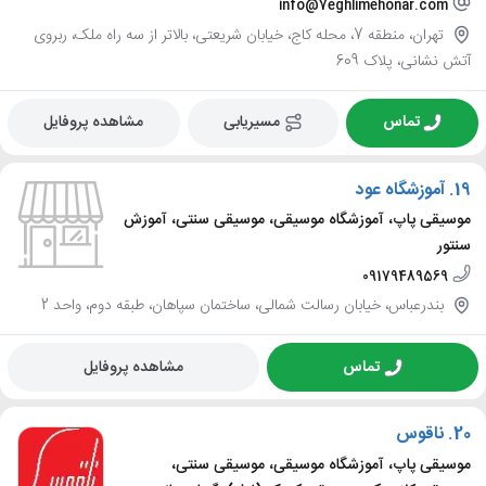
info@7eghlimehonar.com
تهران، منطقه 7، محله کاج، خیابان شریعتی، بالاتر از سه راه ملک، ربروی
آتش نشانی، پلاک 609
تماس
مسیریابی
مشاهده پروفایل
19.
آموزشگاه عود
موسیقی پاپ، آموزشگاه موسیقی، موسیقی سنتی، آموزش
سنتور
09179489569
بندرعباس، خیابان رسالت شمالی، ساختمان سپاهان، طبقه دوم، واحد 2
تماس
مشاهده پروفایل
20.
ناقوس
موسیقی پاپ، آموزشگاه موسیقی، موسیقی سنتی،