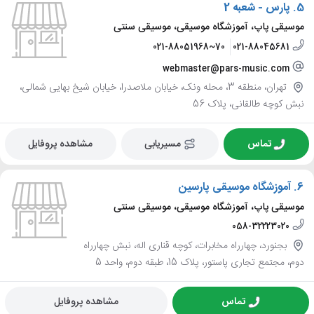
5.
پارس - شعبه 2
موسیقی پاپ، آموزشگاه موسیقی، موسیقی سنتی
021-88051968~70
021-88045681
webmaster@pars-music.com
تهران، منطقه 3، محله ونک، خیابان ملاصدرا، خیابان شیخ بهایی شمالی،
نبش کوچه طالقانی، پلاک 56
تماس
مسیریابی
مشاهده پروفایل
6.
آموزشگاه موسیقی پارسین
موسیقی پاپ، آموزشگاه موسیقی، موسیقی سنتی
058-32223020
بجنورد، چهارراه مخابرات، کوچه قناری اله، نبش چهارراه
دوم، مجتمع تجاری پاستور، پلاک 15، طبقه دوم، واحد 5
تماس
مشاهده پروفایل