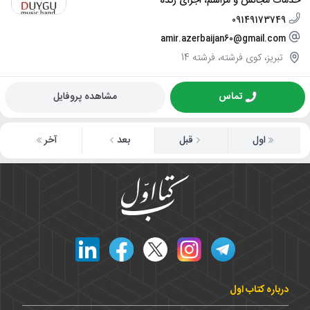
خدمات مجالس و مراسم، اجرای زنده
09149173749
amir.azerbaijan60@gmail.com
تبریز، کوی فرشته، فرشته 14
تماس
مشاهده پروفایل
اول
قبل
بعد
آخر
درباره کتاب اول