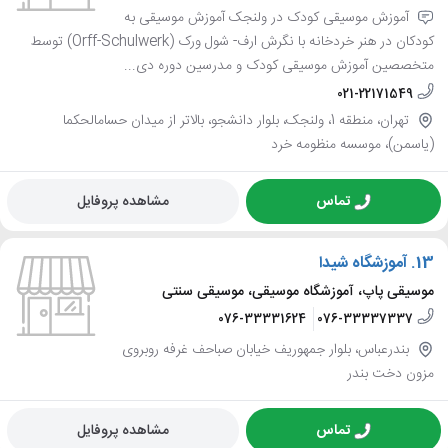
آموزش موسیقی کودک در ولنجک آموزش موسیقی به
کودکان در هنر خردخانه با نگرش ارف- شول ورک (Orff-Schulwerk) توسط
متخصصین آموزش موسیقی کودک و مدرسین دوره دی...
021-22171549
تهران، منطقه 1، ولنجک، بلوار دانشجو، بالاتر از میدان حسامالحکما
(یاسمن)، موسسه منظومه خرد
تماس
مشاهده پروفایل
13.
آموزشگاه شیدا
موسیقی پاپ، آموزشگاه موسیقی، موسیقی سنتی
076-33331624
076-33337337
بندرعباس، بلوار جمهوریف خیابان صباحف غرفه روبروی
مزون دخت بندر
تماس
مشاهده پروفایل