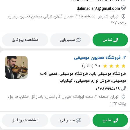
dahmadian8@gmail.com
تهران، شهریار، اندیشه، فاز 4، خیابان گلهای شرقی مجتمع تجاری ارغوان،
پلاک 127
تماس
مسیریابی
مشاهده پروفایل
2.
فروشگاه همایون موسیقی
4.0
(1 نظر)
فروشگاه موسیقی پاپ، فروشگاه موسیقی، تعمیر آلات
موسیقی، فروش لوازم موسیقی ، گیتارپاپ
09383995098
تهران، منطقه 2، محله ایوانک، خیابان گل افشان، پاساژ گل افشان، ط اول،
پلاک ۲۳۲
تماس
مسیریابی
مشاهده پروفایل