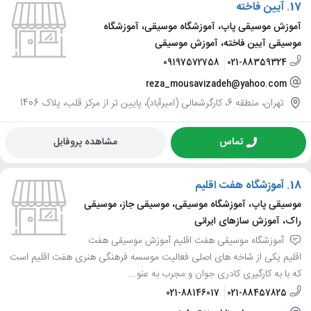
17.
آیین فاخته
آموزش موسیقی پاپ، آموزشگاه موسیقی، آموزشگاه
موسیقی آیین فاخته، آموزش موسیقی
09197572758
021-88359324
reza_mousavizadeh@yahoo.com
تهران، منطقه 6، کارگرشمالی (امیرآباد)، پایین تر از مرکز قلب، پلاک 1406
تماس
مشاهده پروفایل
18.
آموزشگاه هفت اقلیم
موسیقی پاپ، آموزشگاه موسیقی، موسیقی جاز، موسیقی
راک، آموزش سازهای ایرانی
آموزشگاه موسیقی هفت اقلیم آموزش موسیقی هفت
اقلیم یکی از شاخه های اصلی فعالیت موسسه فرهنگی هنری هفت اقلیم است
که با به کارگیری کادری جوان و مجرب به عنو...
021-88146017
021-88457825