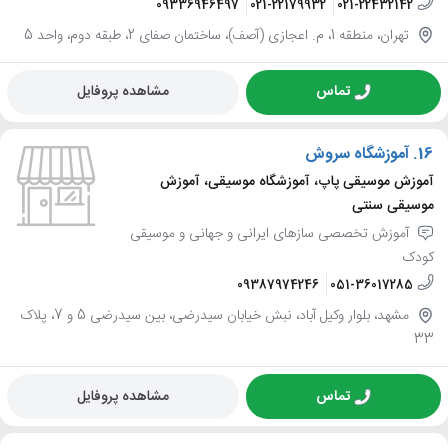
09336946497
021-22179932
021-22432142
تهران، منطقه 1، م. اعجازی (آصف)، ساختمان صفای 2، طبقه دوم، واحد 5
تماس
مشاهده پروفایل
16.
آموزشگاه سروش
آموزش موسیقی پاپ، آموزشگاه موسیقی، آموزش
موسیقی سنتی
آموزش تخصصی سازهای ایرانی و جهانی و موسیقی
کودک
09387974246
051-36017285
مشهد، بلوار وکیل آباد، نبش خیابان سیدرضی، بین سیدرضی 5 و 7، پلاک
33
تماس
مشاهده پروفایل