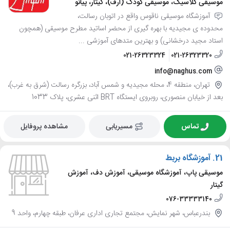
موسیقی کلاسیک، موسیقی کودک (ارف)، گیتار، پیانو
آموزشگاه موسیقی ناقوس واقع در اتوبان رسالت،
محدوده ی مجیدیه با بهره گیری از محضر اساتید مطرح موسیقی (همچون
استاد مجید درخشانی) و بهترین متدهای آموزشی ...
021-26323324
021-26323320
info@naghus.com
تهران، منطقه 4، محله مجیدیه و شمس آباد، بزرگره رسالت (شرق به غرب)،
بعد از خیابان منصوری، روبروی ایستگاه BRT اثنی عشری، پلاک 1033
تماس
مسیریابی
مشاهده پروفایل
21.
آموزشگاه بربط
موسیقی پاپ، آموزشگاه موسیقی، آموزش دف، آموزش
گیتار
076-33333140
بندرعباس، شهر نمایش، مجتمع تجاری اداری عرفان، طبقه چهارم، واحد 9