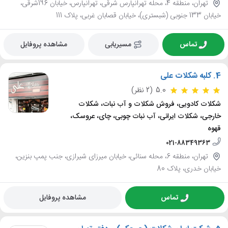
تهران، منطقه 4، محله تهرانپارس شرقی، تهرانپارس، خیابان 196شرقی،
خیابان 133 جنوبی (شبستری)، خیابان قصابان غربی، پلاک 111
تماس
مسیریابی
مشاهده پروفایل
4.
کلبه شکلات علی
5.0
(2 نظر)
شکلات کادویی، فروش شکلات و آب نبات، شکلات
خارجی، شکلات ایرانی، آب نبات چوبی، چای، عروسک،
قهوه
021-88349363
تهران، منطقه 6، محله سنائی، خیابان میرزای شیرازی، جنب پمپ بنزین،
خیابان خدری، پلاک 80
تماس
مشاهده پروفایل