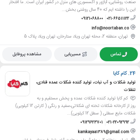
صنعت روشنایی، آباژور و اکسسوری های منزل در کشور ایران است. ما افتخار
این را داشته ایم که 40 سال روشنی بخش...
09121068800
021-66511122
info@noortaban.co
تهران، منطقه 2، محله تهران ویلا، ستارخان، تهران ویلا، پلاک 5
تماس
مسیریابی
مشاهده پروفایل
24.
کام کایا
تولید شکلات و آب نبات، تولید کننده شکلات عمده قنادی،
تنقلات
کم کایا تولید کننده شکلات عمده و پخش مستقیم و به
روز از کارخانه شکلات تخته ای شکلاتی،سفید و رنگی ( کارتن 12 کیلویی)
شکلات مایع سطلی ( سطل 12 کیلویی)...
09129623701
021-22092992
kamkayaa1389@gmail.com