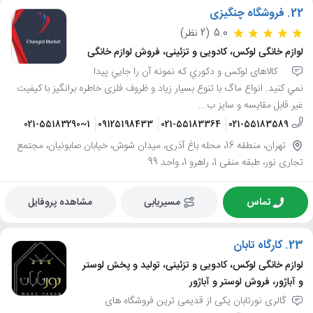
22.
فروشگاه چنگیزی
5.0
(2 نظر)
لوازم خانگی لوکس، کادویی و تزئینی، فروش لوازم خانگی
‍ ‍ ‍ کالاهای لوکس و دكوري كه نمونه آن را جايي پيدا
نمي كنيد. انواع ماگ با تنوع بسیار زیاد و ظروف فلزی خاطره برانگیز با کیفیت
غیر قابل مقایسه و سایز ب...
021-55183290~1
09125198433
021-55183364
021-55183589
تهران، منطقه 16، محله باغ آذری، میدان شوش، خیابان صابونیان، مجتمع
تجاری نور، طبقه منفی 1، راهرو 1، واحد 99
تماس
مسیریابی
مشاهده پروفایل
23.
کارگاه تابان
لوازم خانگی لوکس، کادویی و تزئینی، تولید و پخش لوستر
و آباژور، فروش لوستر و آباژور
گالری نورتابان یکی از قدیمی ترین فروشگاه های