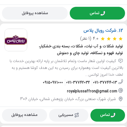
تماس
مشاهده پروفایل
12.
شرکت رویال پلاس
4.0
(1 نظر)
تولید شکلات و آب نبات، شکلات، بسته بندی خشکبار،
تولید قهوه و نسکافه، تولید چای و دمنوش
کیفیت اولین شعار ماست وتمام تلاشمان بر پایه ارائه بهترین خدمات با
بالاترین کیفیت است وهمواره برای رسیدن به این هدف کوشا هستیم و به
لطف خدا امروز توانس...
09150971000
071-37742032
071-37744013
royalplussaffron@gmail.com
شیراز، شهرک صنعتی بزرگ، خیابان پژوهش شمالی، خیابان 306
تماس
مسیریابی
مشاهده پروفایل