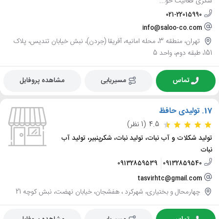
شکری فعالیت خو...
021-22015990
info@saloo-co.com
تهران، منطقه 3، محله امانیه، آفریقا (جردن)، نبش خیابان تندیس، پلاک
151، طبقه دوم، واحد 5
تماس
مسیریابی
مشاهده پروفایل
17.
تولیدی حافظ
4.5
(1 نظر)
تولید شکلات و آب نبات، تولید نبات، شکرپنبیر، تولید آب
نبات
09132859539
09132859540
tasvirhtc@gmail.com
چهارمحال و بختیاری، شهرکرد ، هفشجان، خیابان نهضت، نبش کوچه 21