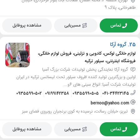
تهران، منطقه 2، محله آسمان، سعادت آباد، بلوار فرحزدای، خیابان
طاهرخانی، پلاک 9
تماس
مسیریابی
مشاهده پروفایل
25.
گروه آرکا
لوازم خانگی لوکس، کادویی و تزئینی، فروش لوازم خانگی،
فروشگاه اینترنتی، سیلور ترکیه
گروه آرکا نمایندگی پخش تولیدات شرکت بزرگ آسیا
اولین و بزرگترین تولید کننده ظروف سیلور تحت لیسانس ترکیه در ایران
تولیدات شرکت آسیا: انواع سینی های 6و...
09355990502
09199142358
09355990505
041-34423145
bernoo@yahoo.com
تبریز، خیابان رسالت، نرسیده به کوی برنجیان روبروی فضای سبز
تماس
مسیریابی
مشاهده پروفایل