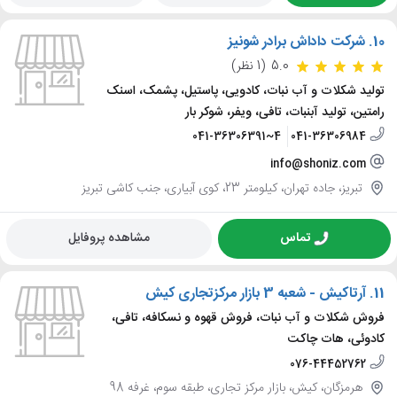
10.
شرکت داداش برادر شونیز
5.0
(1 نظر)
تولید شکلات و آب نبات، کادویی، پاستیل، پشمک، اسنک
رامتین، تولید آبنبات، تافی، ویفر، شوکر بار
041-36306391~4
041-36306984
info@shoniz.com
تبریز، جاده تهران، کیلومتر 23، کوی آبیاری، جنب کاشی تبریز
تماس
مشاهده پروفایل
11.
آرتاکیش - شعبه 3 بازار مرکزتجاری کیش
فروش شکلات و آب نبات، فروش قهوه و نسکافه، تافی،
کادوئی، هات چاکت
076-44452762
هرمزگان، کیش، بازار مرکز تجاری، طبقه سوم، غرفه 98