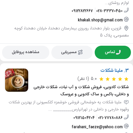
لوازم روشنای...
09122822667
028-33370450
khakali.shop@gmail.com
قزوین، بلوار دهخدا، روبروی بیمارستان دهخدا، خیابان دهخدا، کوچه
معصومی، پلاک 5
تماس
مسیریابی
مشاهده پروفایل
3.
ملینا شکلات
5.0
(1 نظر)
شکلات کادویی، فروش شکلات و آب نبات، شکلات خارجی
و داخلی، باکس و ساک کادویی و عروسک
ملینا شکلات یه خوشحالی فروشی خوشمزه کلکسیونی از بهترین شکلات
وقهوه خارجی و داخلی در تهرانپارس_________ ...
09121504204
021-77780886
farahani_faeze@yahoo.com