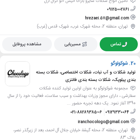
تامین انواع شکلات سایرو باراکا آنیش آکو کرال ازل
09125002861
hrezaei.57@gmail.com
تهران، منطقه 2، محله شهرک غرب، شهرک قدس (غرب)
تماس
مسیریابی
مشاهده پروفایل
20.
شوکولوگو
تولید شکلات و آب نبات، شکلات اختصاصی، شکلات بسته
بندی پیلوپک، شکلات بسته بندی فانتزی
مجموعه شوکولوگو به عنوان اولین تولید کننده شکلات
سفارشی ، دارای مجوز وزرات بهداشت و سیب سلامت، فعالیت خود را از سال
1390 آغاز نمود. یک دهه تجربه حضور ...
021-88289385~6
09129330064
iranchocologo@gmail.com
تهران، منطقه 2، محله گیشا، خیابان جلال آل احمد، بعد از زیرگذر نصر،
پلاک 83