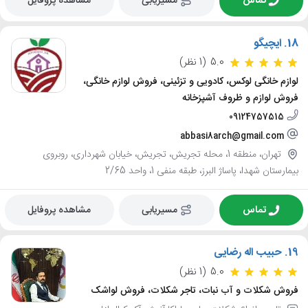
تماس
مسیریابی
مشاهده پروفایل
18.
ایچیگو
5.0
(1 نظر)
لوازم خانگی لوکس، کادویی و تزئینی، فروش لوازم خانگی،
فروش لوازم و ظروف آشپزخانه
09124757515
abbasi8arch@gmail.com
تهران، منطقه 1، محله تجریش، تجریش، خیابان شهرداری، روبروی
بیمارستان شهدا، پاساژ البرز، طبقه منفی 1، واحد 2/65
تماس
مسیریابی
مشاهده پروفایل
19.
حبیب اله رضایی
5.0
(1 نظر)
فروش شکلات و آب نبات، تاجر شکلات، فروش لواشک