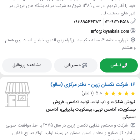
خود را آغاز کردیم. در سال 1389 شروع به شرکت در نمایشگاه های فروش در
شهر های مختلف ا...
09389544383
021-91304518
info@kiyankala.com
تهران، منطقه 4، محله حکیمیه، بزرگراه زین الدین، خیابان اتحاد، بین هفتم
و هشتم
تماس
مسیریابی
مشاهده پروفایل
16.
شرکت تکسان زرین - دفتر مرکزی (سالو)
5.0
(1 نظر)
فروش شکلات و آب نبات، تولید آدامس، فروش
بیسکویت، آدامس توپی، بیسکویت پذیرایی، آدامس
استیکی
شرکت و مجتمع غذایی تکسان زرین در سال 1375 با اخذ موافقت اصولی
از اداره کل صنایع و معادن استان سمنان در زمینه تولید انواع صنایع غذایی