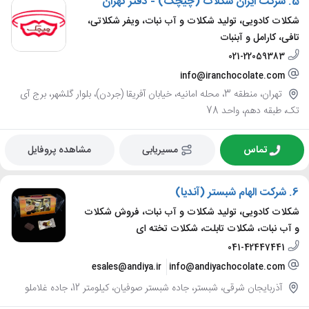
5.
شرکت ایران شکلات (چیچک) - دفتر تهران
شکلات کادویی، تولید شکلات و آب نبات، ویفر شکلاتی،
تافی، کارامل و آبنبات
021-22059383
info@iranchocolate.com
تهران، منطقه 3، محله امانیه، خیابان آفریقا (جردن)، بلوار گلشهر، برج آی
تک، طبقه دهم، واحد 78
تماس
مسیریابی
مشاهده پروفایل
6.
شرکت الهام شبستر (آندیا)
شکلات کادویی، تولید شکلات و آب نبات، فروش شکلات
و آب نبات، شکلات تابلت، شکلات تخته ای
041-42447441
esales@andiya.ir
info@andiyachocolate.com
آذربایجان شرقی، شبستر، جاده شبستر صوفیان، کیلومتر 12، جاده غلاملو