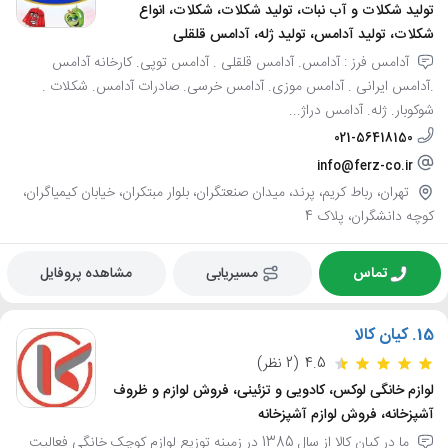
تولید شکلات و آب نبات، تولید شکلات، شکلات، انواع
شکلات، تولید آدامس، تولید ژله، آدامس قلقلی
آدامس فرز : آدامس. آدامس قلقلی . آدامس توپی. کارخانه آدامس
.آدامس ایرانی . آدامس موزی. آدامس خرسی. صادرات آدامس. شکلات .
شوکوبار. ژله. آدامس دراژ...
021-56418150
info@ferz-co.ir
تهران، رباط کریم، پرند، میدان صنعتگران، بلوار مبتکران، خیابان کیمیاگران،
کوچه دانشگران، پلاک 4
تماس
مسیریابی
مشاهده پروفایل
15.
کیان کالا
4.5
(2 نظر)
لوازم خانگی لوکس، کادویی و تزئینی، فروش لوازم و ظروف
آشپزخانه، فروش لوازم آشپزخانه
ما در کیان کالا از سال 1385 در زمینه توزیع لوازم کوچک خانگی فعالیت