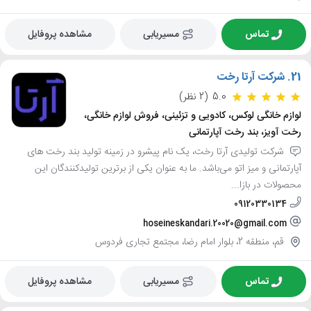
تماس
مسیریابی
مشاهده پروفایل
21.
شرکت آرتا رخت
5.0
(2 نظر)
لوازم خانگی لوکس، کادویی و تزئینی، فروش لوازم خانگی،
رخت آویز، بند رخت آپارتمانی
شرکت تولیدی آرتا رخت، یک نام پیشرو در زمینه تولید بند رخت های
آپارتمانی و میز اتو می‌باشد. ما به عنوان یکی از برترین تولیدکنندگان این
محصولات در بازا...
09120330134
hoseineskandari.20020@gmail.com
قم، منطقه 2، بلوار امام رضا، مجتمع تجاری فردوس
تماس
مسیریابی
مشاهده پروفایل