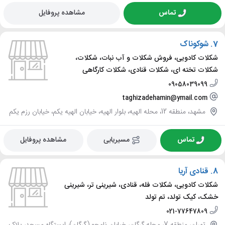
تماس
مشاهده پروفایل
7.
شوکوناک
شکلات کادویی، فروش شکلات و آب نبات، شکلات،
شکلات تخته ای، شکلات قنادی، شکلات کارگاهی
09058039099
taghizadehamin@ymail.com
مشهد، منطقه 12، محله الهیه، بلوار الهیه، خیابان الهیه یکم، خیابان رزم یکم
تماس
مسیریابی
مشاهده پروفایل
8.
قنادی آریا
شکلات کادویی، شکلات فله، قنادی، شیرینی تر، شیرینی
خشک، کیک تولد، تم تولد
021-77647809