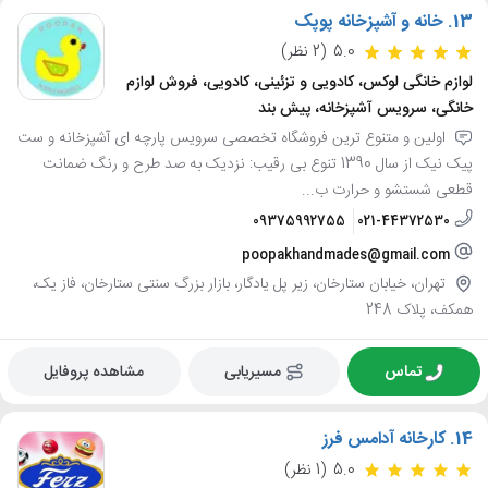
13.
خانه و آشپزخانه پوپک
5.0
(2 نظر)
لوازم خانگی لوکس، کادویی و تزئینی، کادویی، فروش لوازم
خانگی، سرویس آشپزخانه، پیش بند
اولین و متنوع ترین فروشگاه تخصصی سرویس پارچه ای آشپزخانه و ست
پیک نیک از سال 1390 تنوع بی رقیب: نزدیک به صد طرح و رنگ ضمانت
قطعی شستشو و حرارت ب...
09375992755
021-44372530
poopakhandmades@gmail.com
تهران، خیابان ستارخان، زیر پل یادگار، بازار بزرگ سنتی ستارخان، فاز یک،
همکف، پلاک 248
تماس
مسیریابی
مشاهده پروفایل
14.
کارخانه آدامس فرز
5.0
(1 نظر)