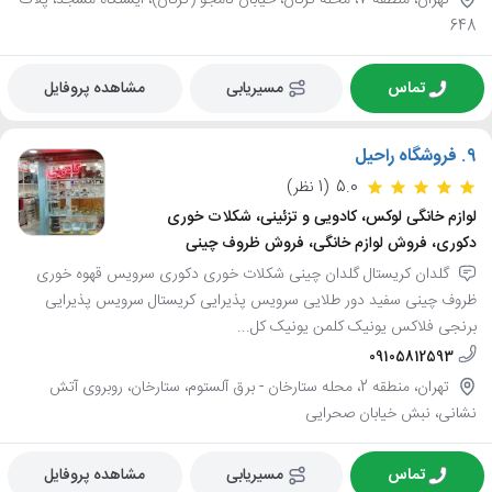
تهران، منطقه 7، محله گرگان، خیابان نامجو (گرگان)، ایستگاه مسجد، پلاک
648
تماس
مسیریابی
مشاهده پروفایل
9.
فروشگاه راحیل
5.0
(1 نظر)
لوازم خانگی لوکس، کادویی و تزئینی، شکلات خوری
دکوری، فروش لوازم خانگی، فروش ظروف چینی
گلدان کریستال گلدان چینی شکلات خوری دکوری سرویس قهوه خوری
ظروف چینی سفید دور طلایی سرویس پذیرایی کریستال سرویس پذیرایی
برنجی فلاکس یونیک کلمن یونیک کل...
09105812593
تهران، منطقه 2، محله ستارخان - برق آلستوم، ستارخان، روبروی آتش
نشانی، نبش خیابان صحرایی
تماس
مسیریابی
مشاهده پروفایل